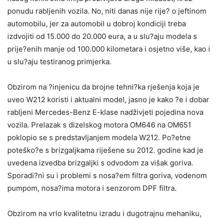
ponudu rabljenih vozila. No, niti danas nije rije? o jeftinom
automobilu, jer za automobil u dobroj kondiciji treba
izdvojiti od 15.000 do 20.000 eura, a u slu?aju modela s
prije?enih manje od 100.000 kilometara i osjetno više, kao i
u slu?aju testiranog primjerka.
Obzirom na ?injenicu da brojne tehni?ka rješenja koja je
uveo W212 koristi i aktualni model, jasno je kako ?e i dobar
rabljeni Mercedes-Benz E-klase nadživjeti pojedina nova
vozila. Prelazak s dizelskog motora OM646 na OM651
poklopio se s predstavljanjem modela W212. Po?etne
poteško?e s brizgaljkama riješene su 2012. godine kad je
uvedena izvedba brizgaljki s odvodom za višak goriva.
Sporadi?ni su i problemi s nosa?em filtra goriva, vodenom
pumpom, nosa?ima motora i senzorom DPF filtra.
Obzirom na vrlo kvalitetnu izradu i dugotrajnu mehaniku,