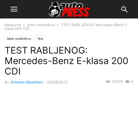
Naslovna
Izbor uredništva
TEST RABLJENOG: Mercedes-Benz E-
klasa 200 CDI
Izbor uredništva
Test
TEST RABLJENOG:
Mercedes-Benz E-klasa 200
CDI
14379
0
By
Kristian Sikavičev
-
06/08/2022