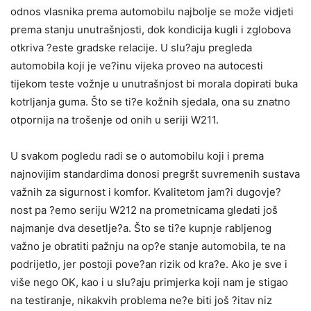
odnos vlasnika prema automobilu najbolje se može vidjeti
prema stanju unutrašnjosti, dok kondicija kugli i zglobova
otkriva ?este gradske relacije. U slu?aju pregleda
automobila koji je ve?inu vijeka proveo na autocesti
tijekom teste vožnje u unutrašnjost bi morala dopirati buka
kotrljanja guma. Što se ti?e kožnih sjedala, ona su znatno
otpornija na trošenje od onih u seriji W211.
U svakom pogledu radi se o automobilu koji i prema
najnovijim standardima donosi pregršt suvremenih sustava
važnih za sigurnost i komfor. Kvalitetom jam?i dugovje?
nost pa ?emo seriju W212 na prometnicama gledati još
najmanje dva desetlje?a. Što se ti?e kupnje rabljenog
važno je obratiti pažnju na op?e stanje automobila, te na
podrijetlo, jer postoji pove?an rizik od kra?e. Ako je sve i
više nego OK, kao i u slu?aju primjerka koji nam je stigao
na testiranje, nikakvih problema ne?e biti još ?itav niz