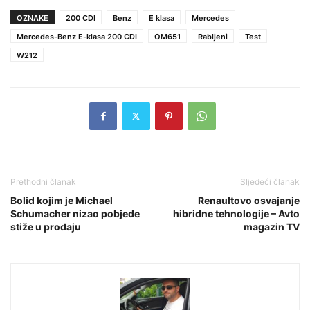
OZNAKE
200 CDI
Benz
E klasa
Mercedes
Mercedes-Benz E-klasa 200 CDI
OM651
Rabljeni
Test
W212
Prethodni članak
Sljedeći članak
Bolid kojim je Michael
Renaultovo osvajanje
Schumacher nizao pobjede
hibridne tehnologije – Avto
stiže u prodaju
magazin TV