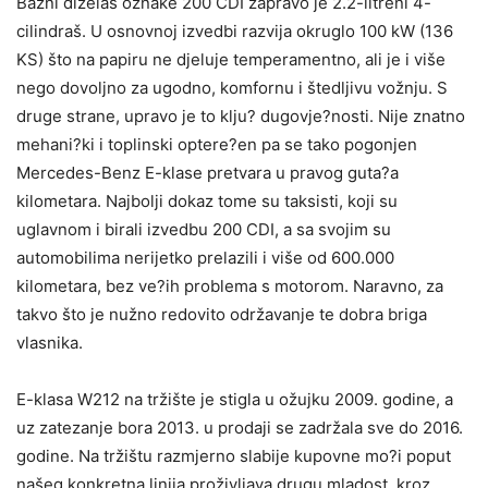
Bazni dizelaš oznake 200 CDI zapravo je 2.2-litreni 4-
cilindraš. U osnovnoj izvedbi razvija okruglo 100 kW (136
KS) što na papiru ne djeluje temperamentno, ali je i više
nego dovoljno za ugodno, komfornu i štedljivu vožnju. S
druge strane, upravo je to klju? dugovje?nosti. Nije znatno
mehani?ki i toplinski optere?en pa se tako pogonjen
Mercedes-Benz E-klase pretvara u pravog guta?a
kilometara. Najbolji dokaz tome su taksisti, koji su
uglavnom i birali izvedbu 200 CDI, a sa svojim su
automobilima nerijetko prelazili i više od 600.000
kilometara, bez ve?ih problema s motorom. Naravno, za
takvo što je nužno redovito održavanje te dobra briga
vlasnika.
E-klasa W212 na tržište je stigla u ožujku 2009. godine, a
uz zatezanje bora 2013. u prodaji se zadržala sve do 2016.
godine. Na tržištu razmjerno slabije kupovne mo?i poput
našeg konkretna linija proživljava drugu mladost, kroz