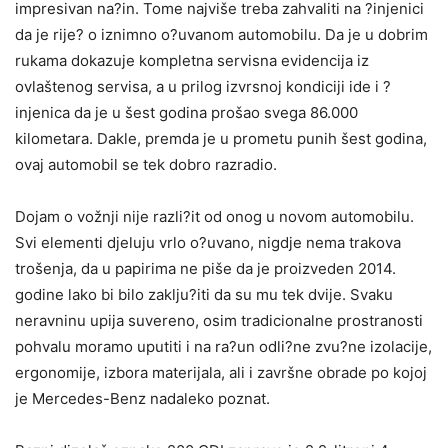
impresivan na?in. Tome najviše treba zahvaliti na ?injenici
da je rije? o iznimno o?uvanom automobilu. Da je u dobrim
rukama dokazuje kompletna servisna evidencija iz
ovlaštenog servisa, a u prilog izvrsnoj kondiciji ide i ?
injenica da je u šest godina prošao svega 86.000
kilometara. Dakle, premda je u prometu punih šest godina,
ovaj automobil se tek dobro razradio.
Dojam o vožnji nije razli?it od onog u novom automobilu.
Svi elementi djeluju vrlo o?uvano, nigdje nema trakova
trošenja, da u papirima ne piše da je proizveden 2014.
godine lako bi bilo zaklju?iti da su mu tek dvije. Svaku
neravninu upija suvereno, osim tradicionalne prostranosti
pohvalu moramo uputiti i na ra?un odli?ne zvu?ne izolacije,
ergonomije, izbora materijala, ali i završne obrade po kojoj
je Mercedes-Benz nadaleko poznat.