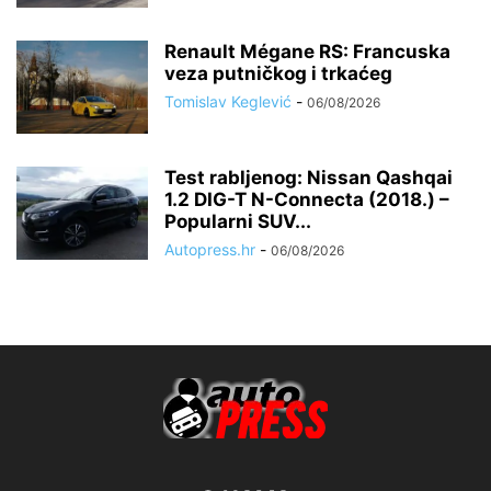
Renault Mégane RS: Francuska
veza putničkog i trkaćeg
Tomislav Keglević
-
06/08/2026
Test rabljenog: Nissan Qashqai
1.2 DIG-T N-Connecta (2018.) –
Popularni SUV...
Autopress.hr
-
06/08/2026