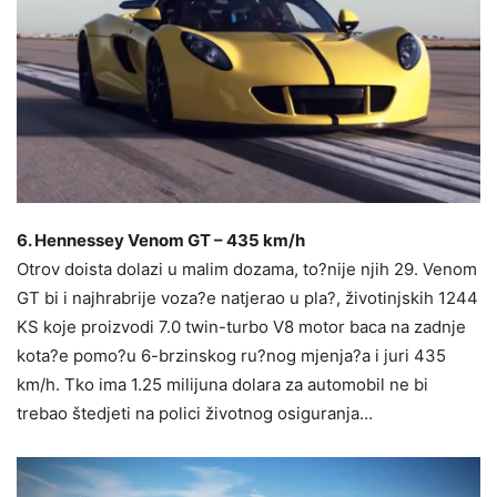
6. Hennessey Venom GT – 435 km/h
Otrov doista dolazi u malim dozama, to?nije njih 29. Venom
GT bi i najhrabrije voza?e natjerao u pla?, životinjskih 1244
KS koje proizvodi 7.0 twin-turbo V8 motor baca na zadnje
kota?e pomo?u 6-brzinskog ru?nog mjenja?a i juri 435
km/h. Tko ima 1.25 milijuna dolara za automobil ne bi
trebao štedjeti na polici životnog osiguranja…