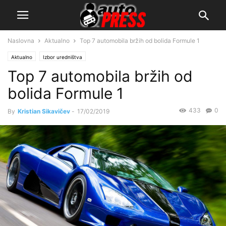
Naslovna
Aktualno
Top 7 automobila bržih od bolida Formule 1
Aktualno
Izbor uredništva
Top 7 automobila bržih od
bolida Formule 1
433
0
By
Kristian Sikavičev
-
17/02/2019