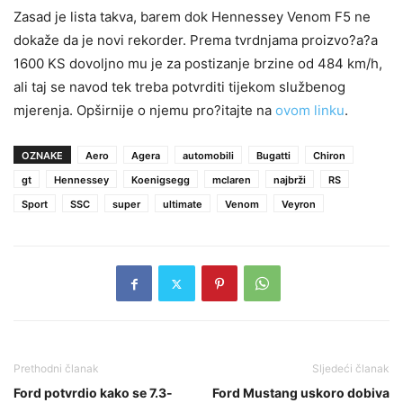
Zasad je lista takva, barem dok Hennessey Venom F5 ne
dokaže da je novi rekorder. Prema tvrdnjama proizvo?a?a
1600 KS dovoljno mu je za postizanje brzine od 484 km/h,
ali taj se navod tek treba potvrditi tijekom službenog
mjerenja. Opširnije o njemu pro?itajte na
ovom linku
.
OZNAKE
Aero
Agera
automobili
Bugatti
Chiron
gt
Hennessey
Koenigsegg
mclaren
najbrži
RS
Sport
SSC
super
ultimate
Venom
Veyron
Prethodni članak
Sljedeći članak
Ford potvrdio kako se 7.3-
Ford Mustang uskoro dobiva