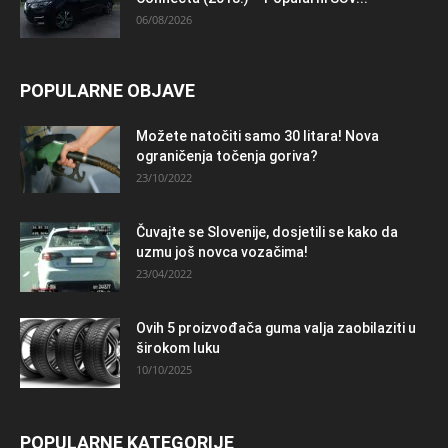
06/08/2026
POPULARNE OBJAVE
Možete natočiti samo 30 litara! Nova
ograničenja točenja goriva?
23/10/2022
Čuvajte se Slovenije, dosjetili se kako da
uzmu još novca vozačima!
23/04/2022
Ovih 5 proizvođača guma valja zaobilaziti u
širokom luku
10/10/2025
POPULARNE KATEGORIJE