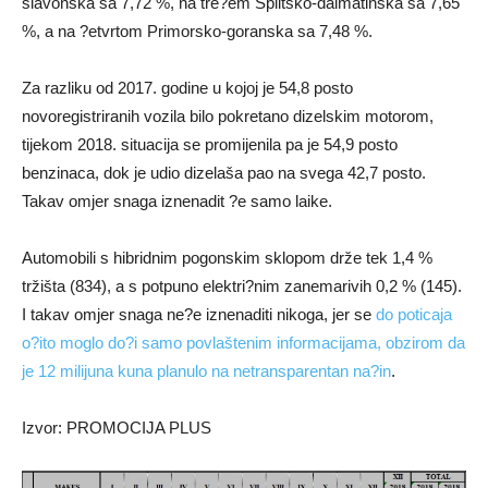
slavonska sa 7,72 %, na tre?em Splitsko-dalmatinska sa 7,65
%, a na ?etvrtom Primorsko-goranska sa 7,48 %.
Za razliku od 2017. godine u kojoj je 54,8 posto
novoregistriranih vozila bilo pokretano dizelskim motorom,
tijekom 2018. situacija se promijenila pa je 54,9 posto
benzinaca, dok je udio dizelaša pao na svega 42,7 posto.
Takav omjer snaga iznenadit ?e samo laike.
Automobili s hibridnim pogonskim sklopom drže tek 1,4 %
tržišta (834), a s potpuno elektri?nim zanemarivih 0,2 % (145).
I takav omjer snaga ne?e iznenaditi nikoga, jer se
do poticaja
o?ito moglo do?i samo povlaštenim informacijama, obzirom da
je 12 milijuna kuna planulo na netransparentan na?in
.
Izvor: PROMOCIJA PLUS