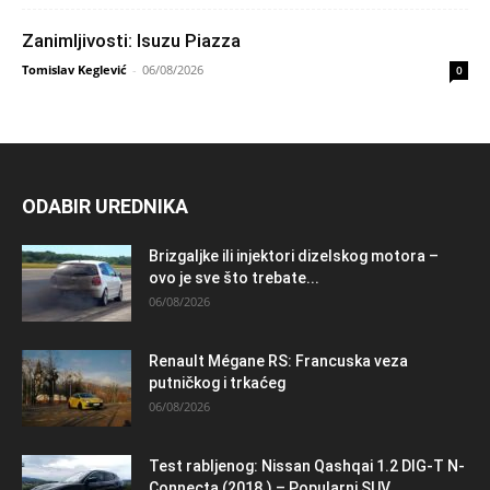
Zanimljivosti: Isuzu Piazza
Tomislav Keglević
-
06/08/2026
0
ODABIR UREDNIKA
Brizgaljke ili injektori dizelskog motora –
ovo je sve što trebate...
06/08/2026
Renault Mégane RS: Francuska veza
putničkog i trkaćeg
06/08/2026
Test rabljenog: Nissan Qashqai 1.2 DIG-T N-
Connecta (2018.) – Popularni SUV...