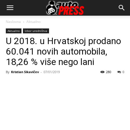
AutopressHR
Naslovna
Aktualno
Aktualno
Izbor uredništva
U 2018. u Hrvatskoj prodano
60.041 novih automobila,
18,26 % više nego lani
By
Kristian Sikavičev
-
07/01/2019
280
0