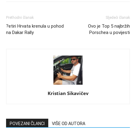
Prethodni članak
Sljedeći članak
?etiri Hrvata krenula u pohod
Ovo je Top 5 najbržih
na Dakar Rally
Porschea u povijesti
Kristian Sikavičev
POVEZANI ČLANCI
VIŠE OD AUTORA