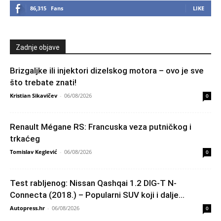
86,315
Fans
LIKE
Zadnje objave
Brizgaljke ili injektori dizelskog motora – ovo je sve
što trebate znati!
Kristian Sikavičev
-
06/08/2026
0
Renault Mégane RS: Francuska veza putničkog i
trkaćeg
Tomislav Keglević
-
06/08/2026
0
Test rabljenog: Nissan Qashqai 1.2 DIG-T N-
Connecta (2018.) – Popularni SUV koji i dalje...
Autopress.hr
-
06/08/2026
0