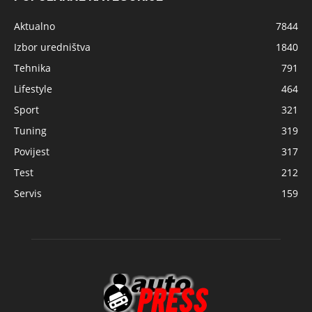
Aktualno
7844
Izbor uredništva
1840
Tehnika
791
Lifestyle
464
Sport
321
Tuning
319
Povijest
317
Test
212
Servis
159