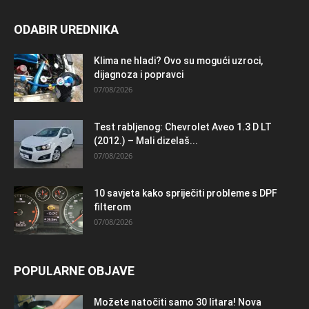
ODABIR UREDNIKA
Klima ne hladi? Ovo su mogući uzroci,
dijagnoza i popravci
07/08/2026
Test rabljenog: Chevrolet Aveo 1.3 D LT
(2012.) – Mali dizelaš...
07/08/2026
10 savjeta kako spriječiti probleme s DPF
filterom
07/08/2026
POPULARNE OBJAVE
Možete natočiti samo 30 litara! Nova