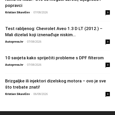
popravci
Kristian Sikavičev
-
07/08/2026
0
Test rabljenog: Chevrolet Aveo 1.3 D LT (2012.) –
Mali dizelaš koji iznenađuje niskim...
Autopress.hr
-
07/08/2026
0
10 savjeta kako spriječiti probleme s DPF filterom
Autopress.hr
-
07/08/2026
0
Brizgaljke ili injektori dizelskog motora – ovo je sve
što trebate znati!
Kristian Sikavičev
-
06/08/2026
0