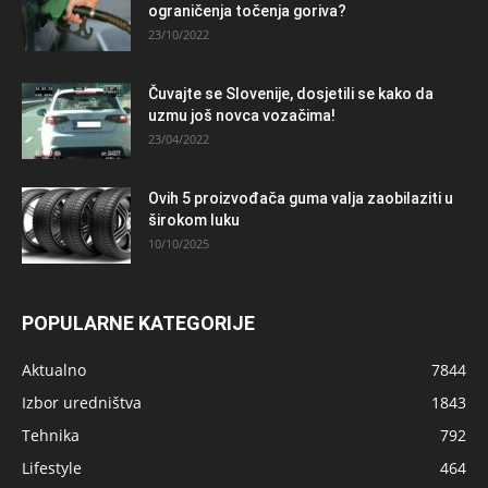
ograničenja točenja goriva?
23/10/2022
Čuvajte se Slovenije, dosjetili se kako da
uzmu još novca vozačima!
23/04/2022
Ovih 5 proizvođača guma valja zaobilaziti u
širokom luku
10/10/2025
POPULARNE KATEGORIJE
Aktualno
7844
Izbor uredništva
1843
Tehnika
792
Lifestyle
464