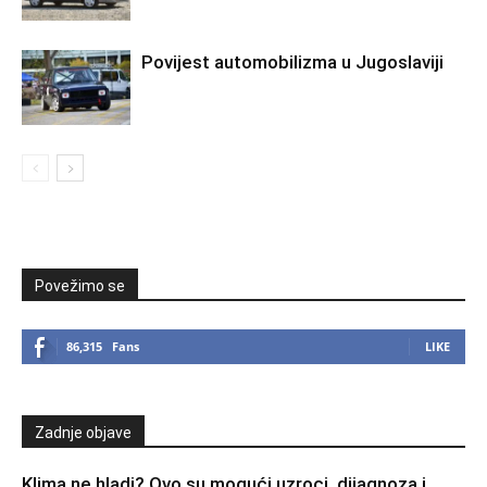
Povijest automobilizma u Jugoslaviji
Povežimo se
86,315
Fans
LIKE
Zadnje objave
Klima ne hladi? Ovo su mogući uzroci, dijagnoza i