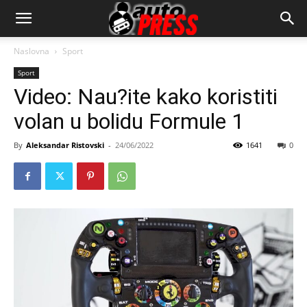
AutopressHR
Naslovna
Sport
Sport
Video: Nau?ite kako koristiti
volan u bolidu Formule 1
By
Aleksandar Ristovski
-
24/06/2022
1641
0