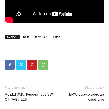
OZNAKE
bolid
formula 1
volan
Prethodni članak
Sljedeći članak
VOZILI SMO: Peugeot 308 SW
BMW objavio video za
GT PHEV 225
opuštanje