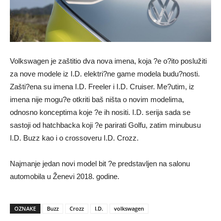
Volkswagen je zaštitio dva nova imena, koja ?e o?ito poslužiti
za nove modele iz I.D. elektri?ne game modela budu?nosti.
Zašti?ena su imena I.D. Freeler i I.D. Cruiser. Me?utim, iz
imena nije mogu?e otkriti baš ništa o novim modelima,
odnosno konceptima koje ?e ih nositi. I.D. serija sada se
sastoji od hatchbacka koji ?e parirati Golfu, zatim minubusu
I.D. Buzz kao i o crossoveru I.D. Crozz.
Najmanje jedan novi model bit ?e predstavljen na salonu
automobila u Ženevi 2018. godine.
OZNAKE
Buzz
Crozz
I.D.
volkswagen