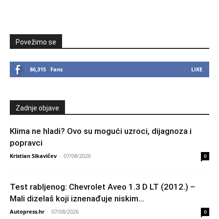
Povežimo se
86,315
Fans
LIKE
Zadnje objave
Klima ne hladi? Ovo su mogući uzroci, dijagnoza i
popravci
Kristian Sikavičev
-
07/08/2026
0
Test rabljenog: Chevrolet Aveo 1.3 D LT (2012.) –
Mali dizelaš koji iznenađuje niskim...
Autopress.hr
-
07/08/2026
0