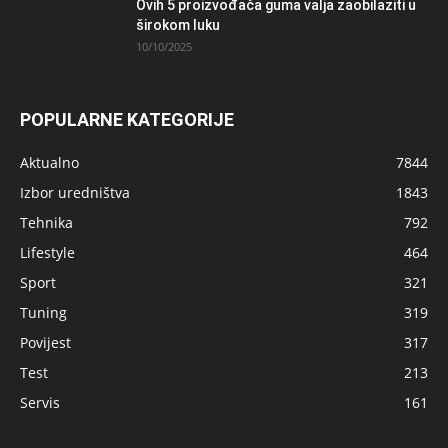
Ovih 5 proizvođača guma valja zaobilaziti u
širokom luku
10/10/2025
POPULARNE KATEGORIJE
Aktualno
7844
Izbor uredništva
1843
Tehnika
792
Lifestyle
464
Sport
321
Tuning
319
Povijest
317
Test
213
Servis
161