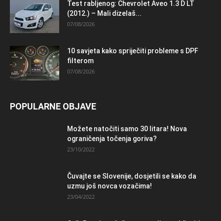
Test rabljenog: Chevrolet Aveo 1.3 D LT
(2012.) – Mali dizelaš...
07/08/2026
10 savjeta kako spriječiti probleme s DPF
filterom
07/08/2026
POPULARNE OBJAVE
Možete natočiti samo 30 litara! Nova
ograničenja točenja goriva?
23/10/2022
Čuvajte se Slovenije, dosjetili se kako da
uzmu još novca vozačima!
23/04/2022