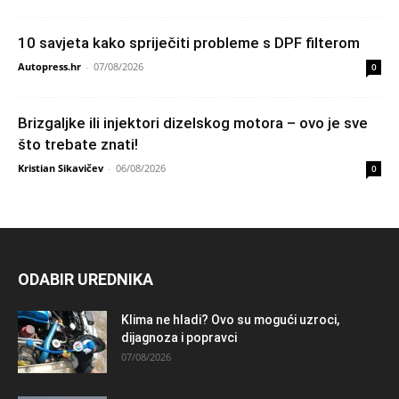
10 savjeta kako spriječiti probleme s DPF filterom
Autopress.hr
-
07/08/2026
0
Brizgaljke ili injektori dizelskog motora – ovo je sve
što trebate znati!
Kristian Sikavičev
-
06/08/2026
0
ODABIR UREDNIKA
Klima ne hladi? Ovo su mogući uzroci,
dijagnoza i popravci
07/08/2026