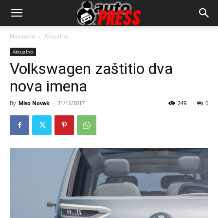
AutopressHR
Naslovna
Aktualno
Aktualno
Volkswagen zaštitio dva
nova imena
By
Miso Novak
-
31/12/2017
249
0