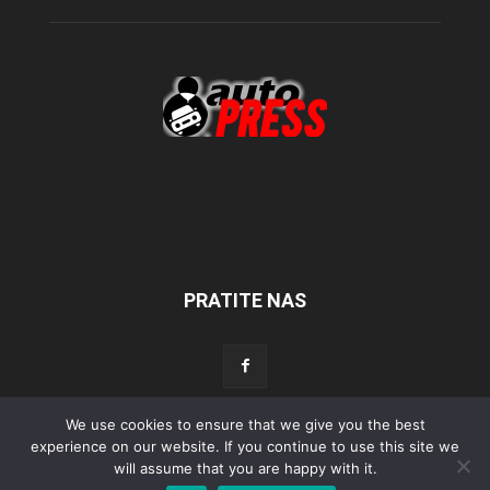
PRATITE NAS
We use cookies to ensure that we give you the best
experience on our website. If you continue to use this site we
Početna
Aktualno
Test
Tehnika
Servis
Tuning
Sport
will assume that you are happy with it.
Lifestyle
Povijest