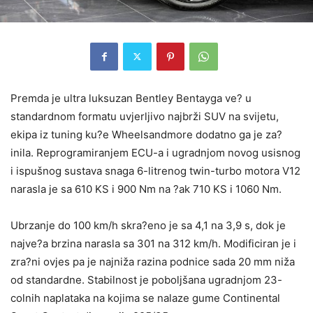
Premda je ultra luksuzan Bentley Bentayga ve? u
standardnom formatu uvjerljivo najbrži SUV na svijetu,
ekipa iz tuning ku?e Wheelsandmore dodatno ga je za?
inila. Reprogramiranjem ECU-a i ugradnjom novog usisnog
i ispušnog sustava snaga 6-litrenog twin-turbo motora V12
narasla je sa 610 KS i 900 Nm na ?ak 710 KS i 1060 Nm.
Ubrzanje do 100 km/h skra?eno je sa 4,1 na 3,9 s, dok je
najve?a brzina narasla sa 301 na 312 km/h. Modificiran je i
zra?ni ovjes pa je najniža razina podnice sada 20 mm niža
od standardne. Stabilnost je poboljšana ugradnjom 23-
colnih naplataka na kojima se nalaze gume Continental