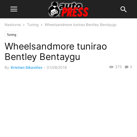
Naslovna
Tuning
Wheelsandmore tunirao Bentley Bentaygu
Tuning
Wheelsandmore tunirao
Bentley Bentaygu
375
0
By
Kristian Sikavičev
-
01/08/2018