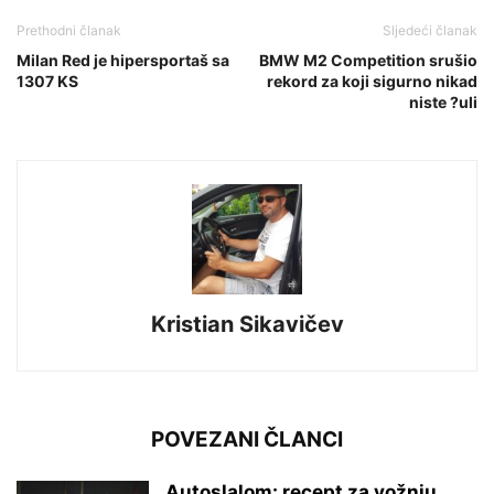
Prethodni članak
Sljedeći članak
Milan Red je hipersportaš sa
BMW M2 Competition srušio
1307 KS
rekord za koji sigurno nikad
niste ?uli
Kristian Sikavičev
POVEZANI ČLANCI
Autoslalom: recept za vožnju