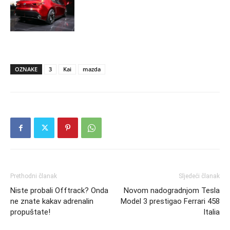
OZNAKE
3
Kai
mazda
Prethodni članak
Sljedeći članak
Niste probali Offtrack? Onda
Novom nadogradnjom Tesla
ne znate kakav adrenalin
Model 3 prestigao Ferrari 458
propuštate!
Italia