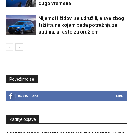
dugo vremena
Nijemci i židovi se udružili, a sve zbog
tržišta na kojem pada potražnja za
autima, a raste za oružjem
Povežimo se
86,315
Fans
LIKE
Zadnje objave