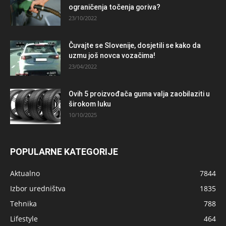
ograničenja točenja goriva?
23/10/2022
Čuvajte se Slovenije, dosjetili se kako da
uzmu još novca vozačima!
23/04/2022
Ovih 5 proizvođača guma valja zaobilaziti u
širokom luku
10/10/2025
POPULARNE KATEGORIJE
Aktualno
7844
Izbor uredništva
1835
Tehnika
788
Lifestyle
464