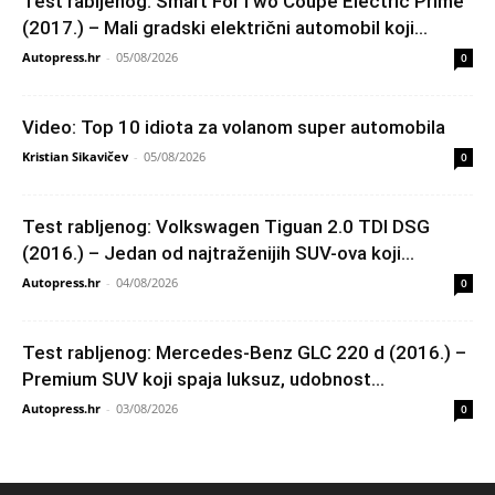
Test rabljenog: Smart ForTwo Coupe Electric Prime
(2017.) – Mali gradski električni automobil koji...
Autopress.hr
-
05/08/2026
0
Video: Top 10 idiota za volanom super automobila
Kristian Sikavičev
-
05/08/2026
0
Test rabljenog: Volkswagen Tiguan 2.0 TDI DSG
(2016.) – Jedan od najtraženijih SUV-ova koji...
Autopress.hr
-
04/08/2026
0
Test rabljenog: Mercedes-Benz GLC 220 d (2016.) –
Premium SUV koji spaja luksuz, udobnost...
Autopress.hr
-
03/08/2026
0