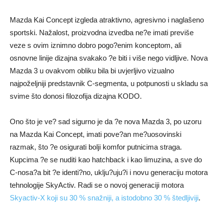
Mazda Kai Concept izgleda atraktivno, agresivno i naglašeno
sportski. Nažalost, proizvodna izvedba ne?e imati previše
veze s ovim iznimno dobro pogo?enim konceptom, ali
osnovne linije dizajna svakako ?e biti i više nego vidljive. Nova
Mazda 3 u ovakvom obliku bila bi uvjerljivo vizualno
najpoželjniji predstavnik C-segmenta, u potpunosti u skladu sa
svime što donosi filozofija dizajna KODO.
Ono što je ve? sad sigurno je da ?e nova Mazda 3, po uzoru
na Mazda Kai Concept, imati pove?an me?uosovinski
razmak, što ?e osigurati bolji komfor putnicima straga.
Kupcima ?e se nuditi kao hatchback i kao limuzina, a sve do
C-nosa?a bit ?e identi?no, uklju?uju?i i novu generaciju motora
tehnologije SkyActiv. Radi se o novoj generaciji motora
Skyactiv-X koji su 30 % snažniji, a istodobno 30 % štedljiviji
.