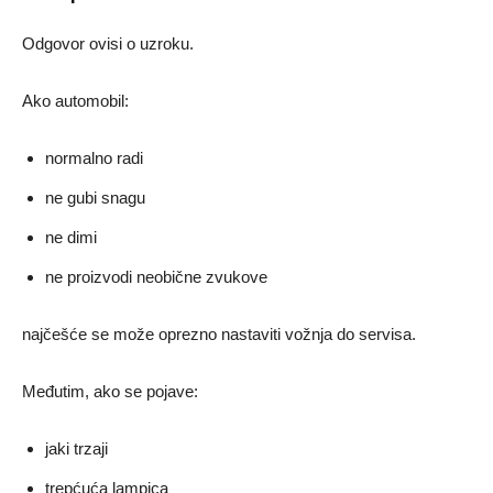
Odgovor ovisi o uzroku.
Ako automobil:
normalno radi
ne gubi snagu
ne dimi
ne proizvodi neobične zvukove
najčešće se može oprezno nastaviti vožnja do servisa.
Međutim, ako se pojave:
jaki trzaji
trepćuća lampica