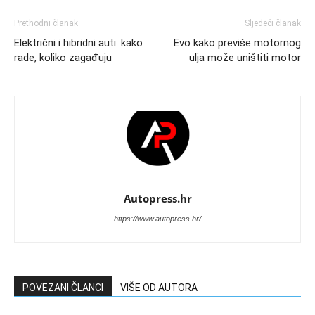
Prethodni članak
Sljedeći članak
Električni i hibridni auti: kako
Evo kako previše motornog
rade, koliko zagađuju
ulja može uništiti motor
Autopress.hr
https://www.autopress.hr/
POVEZANI ČLANCI
VIŠE OD AUTORA