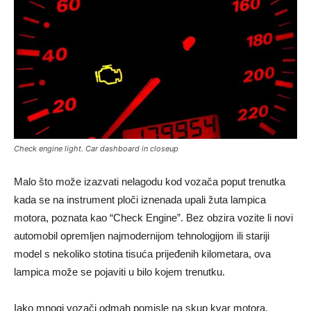
Check engine light. Car dashboard in closeup
Malo što može izazvati nelagodu kod vozača poput trenutka
kada se na instrument ploči iznenada upali žuta lampica
motora, poznata kao “Check Engine”. Bez obzira vozite li novi
automobil opremljen najmodernijom tehnologijom ili stariji
model s nekoliko stotina tisuća prijeđenih kilometara, ova
lampica može se pojaviti u bilo kojem trenutku.
Iako mnogi vozači odmah pomisle na skup kvar motora,