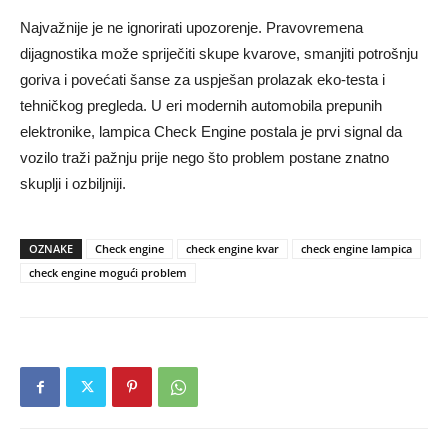
Najvažnije je ne ignorirati upozorenje. Pravovremena
dijagnostika može spriječiti skupe kvarove, smanjiti potrošnju
goriva i povećati šanse za uspješan prolazak eko-testa i
tehničkog pregleda. U eri modernih automobila prepunih
elektronike, lampica Check Engine postala je prvi signal da
vozilo traži pažnju prije nego što problem postane znatno
skuplji i ozbiljniji.
OZNAKE
Check engine
check engine kvar
check engine lampica
check engine mogući problem