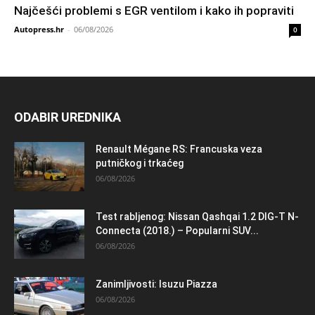
Najčešći problemi s EGR ventilom i kako ih popraviti
Autopress.hr
-
06/08/2026
0
ODABIR UREDNIKA
Renault Mégane RS: Francuska veza
putničkog i trkaćeg
06/08/2026
Test rabljenog: Nissan Qashqai 1.2 DIG-T N-
Connecta (2018.) – Popularni SUV...
06/08/2026
Zanimljivosti: Isuzu Piazza
06/08/2026