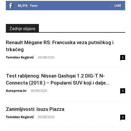
86,315
Fans
LIKE
Zadnje objave
Renault Mégane RS: Francuska veza putničkog i
trkaćeg
Tomislav Keglević
-
06/08/2026
0
Test rabljenog: Nissan Qashqai 1.2 DIG-T N-
Connecta (2018.) – Popularni SUV koji i dalje...
Autopress.hr
-
06/08/2026
0
Zanimljivosti: Isuzu Piazza
Tomislav Keglević
-
06/08/2026
0