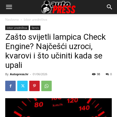
AutopressHR
Naslovna
Izbor uredništva
Izbor uredništva
Servis
Zašto svijetli lampica Check
Engine? Najčešći uzroci,
kvarovi i što učiniti kada se
upali
By
Autopress.hr
-
01/06/2026
98
0