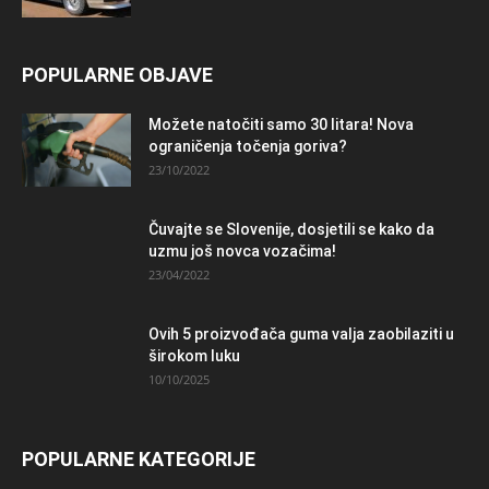
POPULARNE OBJAVE
Možete natočiti samo 30 litara! Nova
ograničenja točenja goriva?
23/10/2022
Čuvajte se Slovenije, dosjetili se kako da
uzmu još novca vozačima!
23/04/2022
Ovih 5 proizvođača guma valja zaobilaziti u
širokom luku
10/10/2025
POPULARNE KATEGORIJE