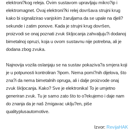
elektroni?kog releja. Ovim sustavom upravljaju mikro?ip i
elektromagnet. Ovaj elektroni?ki relej dovršava strujni krug
kako bi signalizirao vanjskim žaruljama da se upale na djeli?
sekunde i zatim ponove. Kada je strujni krug dovršen,
proizvodi se onaj poznati zvuk škljocanja zahvaljuju?i dodanoj
bimetalnoj opruzi, koja u ovom sustavnu nije potrebna, ali je
dodana zbog zvuka.
Najnovija vozila oslanjaju se na sustav pokaziva?a smjera koji
je u potpunosti kontroliran ?ipom. Nema pomi?nih dijelova, što
zna?i da nema bimetalnih opruga, ali i dalje proizvode onaj
zvuk škljocanja. Kako? Sve je elektronika! To je umjetno
generiran zvuk. Tu je samo zato što to o?ekujemo i daje nam
do znanja da je naš žmigavac uklju?en, piše
qualityplusautomotive.
Izvor:
RevijaHAK