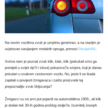
Na novim vozilima zvuk je umjetno generiran, a na starijim je
uvjetovan savijanjem metalnih opruga, prenosi
RevijaHAK
.
Svima nam je poznat zvuk klik, klak, klik (pokušali smo ga
prenijeti u svijet rije?i i slova) pokaziva?a smjera, koji je danas
prisutan u svakom cestovnom vozilu. No, jeste li se ikada
zapitali o povijesti žmigavaca i zašto proizvode taj
prepoznatljiv zvuk škljocanja?
Žmigavci su se prvi put pojavili na automobilima 1909., ali klik
je dodan tek 30-ih godina prošlog stolje?a. Izumitelj Joseph