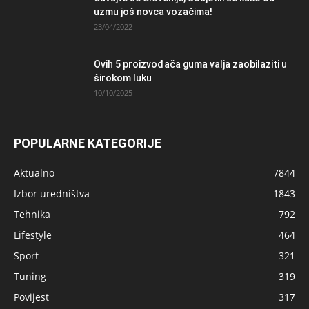
uzmu još novca vozačima!
23/04/2022
Ovih 5 proizvođača guma valja zaobilaziti u
širokom luku
10/10/2025
POPULARNE KATEGORIJE
Aktualno
7844
Izbor uredništva
1843
Tehnika
792
Lifestyle
464
Sport
321
Tuning
319
Povijest
317