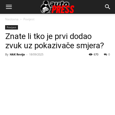
AutopressHR
Naslovna
Povijest
Povijest
Znate li tko je prvi dodao
zvuk uz pokazivače smjera?
By
HAK Revija
-
18/09/2025
670
0