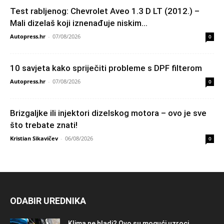
Test rabljenog: Chevrolet Aveo 1.3 D LT (2012.) –
Mali dizelaš koji iznenađuje niskim...
Autopress.hr
-
07/08/2026
0
10 savjeta kako spriječiti probleme s DPF filterom
Autopress.hr
-
07/08/2026
0
Brizgaljke ili injektori dizelskog motora – ovo je sve
što trebate znati!
Kristian Sikavičev
-
06/08/2026
0
ODABIR UREDNIKA
Klima ne hladi? Ovo su mogući uzroci,