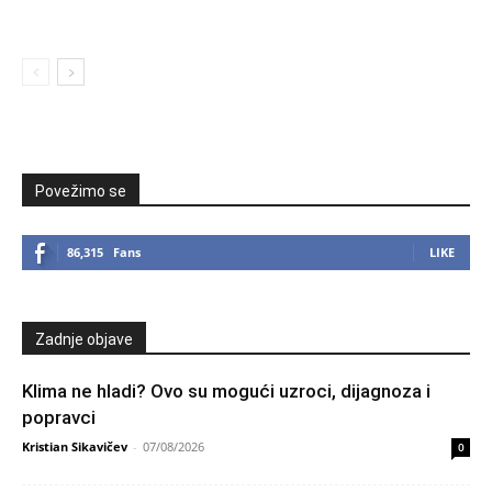
Povežimo se
86,315
Fans
LIKE
Zadnje objave
Klima ne hladi? Ovo su mogući uzroci, dijagnoza i
popravci
Kristian Sikavičev
-
07/08/2026
0