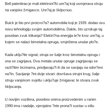
Bell patentirao je mali elektroni?ki ure?aj koji usmjerava struju
na vanjske žmigavce. Ure?aj je škljocnuo.
Buick je bio prvi proizvo?a? automobila koji je 1939. dodao ovu
novu tehnologiju svojim automobilima. Dakle, što uzrokuje taj
poseban zvuk klikanja? Elektri?na energija te?e kroz ure?aj, u
kojem se nalazi bimetalna opruga, smještena unutar plo?e.
Kada uklju?ite signal, struja se šalje kroz bimetalnu oprugu i
ona se zagrijava. Dva metala unutar opruge zagrijavaju se
razli?itim brzinama, prisiljavaju?i ih da se savijaju na odre?eni
na?in. Savijanje ?ini dvije stvari: dovršava strujni krug, šalje
struju vanjskom svjetlu i uklju?uje žmigavac te stvara zvuk
škljocanja.
U novijim vozilima, posebno onima proizvedenim u ranim
1990-ima i nadalje, vjerojatno ?ete prona?i sustav u stilu