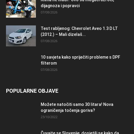
dijagnoza i popravci
07/08/2026
Test rabljenog: Chevrolet Aveo 1.3 D LT
(2012.) – Mali dizelaš...
07/08/2026
10 savjeta kako spriječiti probleme s DPF
filterom
07/08/2026
POPULARNE OBJAVE
Možete natočiti samo 30 litara! Nova
ograničenja točenja goriva?
23/10/2022
Čuvajte se Slovenije, dosjetili se kako da