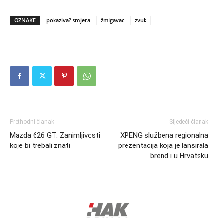
OZNAKE
pokaziva? smjera
žmigavac
zvuk
Prethodni članak
Sljedeći članak
Mazda 626 GT: Zanimljivosti
XPENG službena regionalna
koje bi trebali znati
prezentacija koja je lansirala
brend i u Hrvatsku