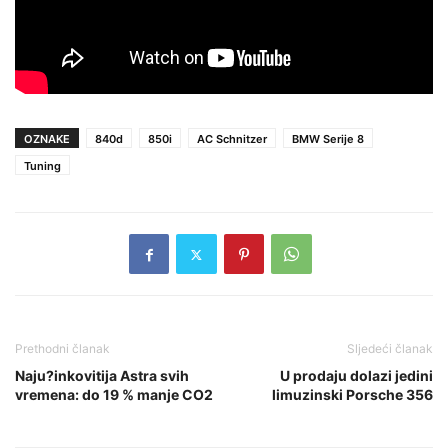
OZNAKE
840d
850i
AC Schnitzer
BMW Serije 8
Tuning
Prethodni članak
Sljedeći članak
Naju?inkovitija Astra svih
U prodaju dolazi jedini
vremena: do 19 % manje CO2
limuzinski Porsche 356