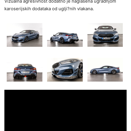
Vizualna agresivnost dodatno je naglašena ugradnjom
karoserijskih dodataka od uglji?nih vlakana.