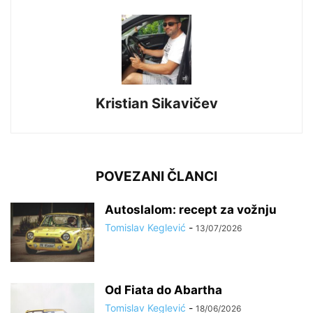
Kristian Sikavičev
POVEZANI ČLANCI
Autoslalom: recept za vožnju
Tomislav Keglević
-
13/07/2026
Od Fiata do Abartha
Tomislav Keglević
-
18/06/2026