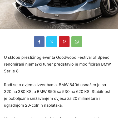
U sklopu prestižnog eventa Goodwood Festival of Speed
renomirani njema?ki tuner predstavio je modificiran BMW
Serije 8.
Radi se o dvjema izvedbama. BMW 840d osnažen je sa
320 na 380 KS, a BMW 850i sa 530 na 620 KS. Stabilnost
je poboljšana snižavanjem ovjesa za 20 milimetara i
ugradnjom 20-colnih naplataka.