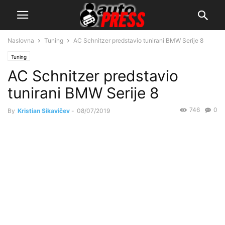
Naslovna
Tuning
AC Schnitzer predstavio tunirani BMW Serije 8
Tuning
AC Schnitzer predstavio
tunirani BMW Serije 8
746
0
By
Kristian Sikavičev
-
08/07/2019