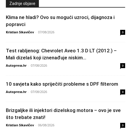
Zadnje objave
Klima ne hladi? Ovo su mogući uzroci, dijagnoza i
popravci
Kristian Sikavičev
-
07/08/2026
0
Test rabljenog: Chevrolet Aveo 1.3 D LT (2012.) –
Mali dizelaš koji iznenađuje niskim...
Autopress.hr
-
07/08/2026
0
10 savjeta kako spriječiti probleme s DPF filterom
Autopress.hr
-
07/08/2026
0
Brizgaljke ili injektori dizelskog motora – ovo je sve
što trebate znati!
Kristian Sikavičev
-
06/08/2026
0