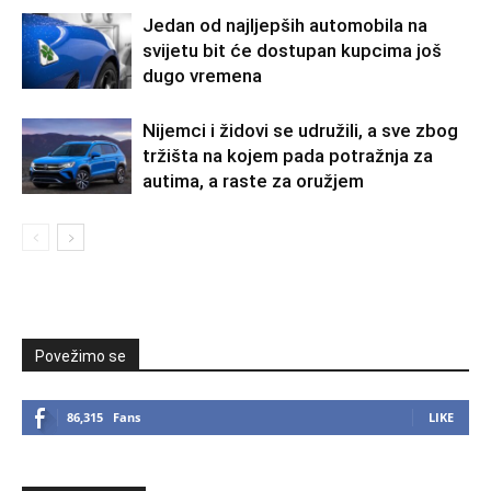
Jedan od najljepših automobila na
svijetu bit će dostupan kupcima još
dugo vremena
Nijemci i židovi se udružili, a sve zbog
tržišta na kojem pada potražnja za
autima, a raste za oružjem
Povežimo se
86,315
Fans
LIKE