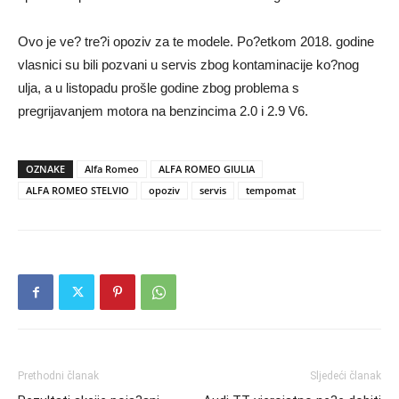
Ovo je ve? tre?i opoziv za te modele. Po?etkom 2018. godine
vlasnici su bili pozvani u servis zbog kontaminacije ko?nog
ulja, a u listopadu prošle godine zbog problema s
pregrijavanjem motora na benzincima 2.0 i 2.9 V6.
OZNAKE
Alfa Romeo
ALFA ROMEO GIULIA
ALFA ROMEO STELVIO
opoziv
servis
tempomat
Prethodni članak
Sljedeći članak