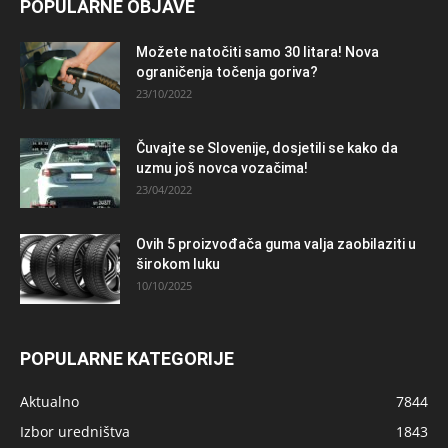
POPULARNE OBJAVE
Možete natočiti samo 30 litara! Nova
ograničenja točenja goriva?
23/10/2022
Čuvajte se Slovenije, dosjetili se kako da
uzmu još novca vozačima!
23/04/2022
Ovih 5 proizvođača guma valja zaobilaziti u
širokom luku
10/10/2025
POPULARNE KATEGORIJE
Aktualno
7844
Izbor uredništva
1843