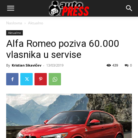
AutopressHR
Naslovna
Aktualno
Aktualno
Alfa Romeo poziva 60.000
vlasnika u servise
By
Kristian Sikavičev
-
13/03/2019
439
0