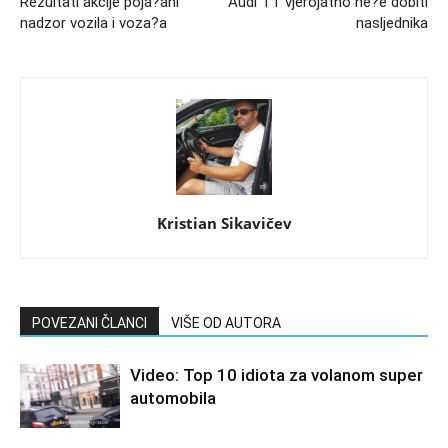
Rezultati akcije poja?ani
Audi TT vjerojatno ne?e dobiti
nadzor vozila i voza?a
nasljednika
Kristian Sikavičev
POVEZANI ČLANCI
VIŠE OD AUTORA
Video: Top 10 idiota za volanom super
automobila