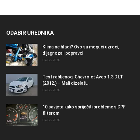
ODABIR UREDNIKA
Klima ne hladi? Ovo su mogući uzroci,
dijagnoza i popravci
07/08/2026
Test rabljenog: Chevrolet Aveo 1.3 D LT
(2012.) – Mali dizelaš...
07/08/2026
10 savjeta kako spriječiti probleme s DPF
filterom
07/08/2026