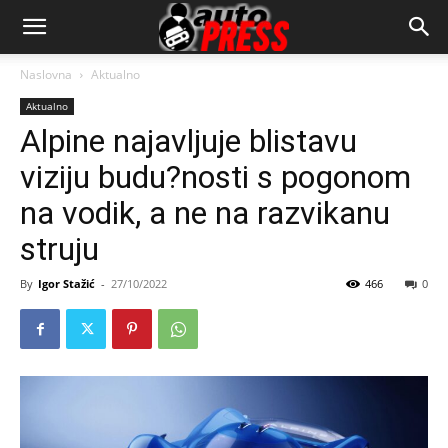
AutopressHR
Naslovna
Aktualno
Aktualno
Alpine najavljuje blistavu
viziju budu?nosti s pogonom
na vodik, a ne na razvikanu
struju
By
Igor Stažić
-
27/10/2022
466
0