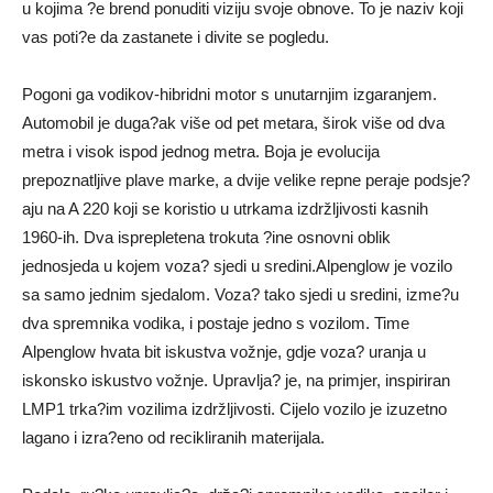
u kojima ?e brend ponuditi viziju svoje obnove. To je naziv koji
vas poti?e da zastanete i divite se pogledu.
Pogoni ga vodikov-hibridni motor s unutarnjim izgaranjem.
Automobil je duga?ak više od pet metara, širok više od dva
metra i visok ispod jednog metra. Boja je evolucija
prepoznatljive plave marke, a dvije velike repne peraje podsje?
aju na A 220 koji se koristio u utrkama izdržljivosti kasnih
1960-ih. Dva isprepletena trokuta ?ine osnovni oblik
jednosjeda u kojem voza? sjedi u sredini.Alpenglow je vozilo
sa samo jednim sjedalom. Voza? tako sjedi u sredini, izme?u
dva spremnika vodika, i postaje jedno s vozilom. Time
Alpenglow hvata bit iskustva vožnje, gdje voza? uranja u
iskonsko iskustvo vožnje. Upravlja? je, na primjer, inspiriran
LMP1 trka?im vozilima izdržljivosti. Cijelo vozilo je izuzetno
lagano i izra?eno od recikliranih materijala.