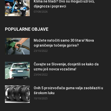
Klima ne hladi? Ovo su mogući uzroci,
dijagnoza i popravci
07/08/2026
POPULARNE OBJAVE
Možete natočiti samo 30 litara! Nova
ograničenja točenja goriva?
23/10/2022
Čuvajte se Slovenije, dosjetili se kako da
uzmu još novca vozačima!
23/04/2022
Ovih 5 proizvođača guma valja zaobilaziti u
širokom luku
10/10/2025