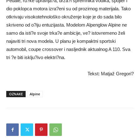
Pedale, ru?ke upravlja?a, drža?i spremnika vodika, spojler i
dio poklopca motora izra?eni su od prozirnog materijala. Tako
otkrivaju visokotehnološko okruženje koje je do sada bilo
skriveno od o?iju entuzijasta. Modelom Alpenglow Alpine ne
samo da isti?e svoje trka?e ambicije, ve? istovremeno želi
najaviti tri nova modela. U planu je kompaktni sportski
automobil, coupe crossover i nasljednik aktualnog A 110. Sva
tri ?e biti isklju?ivo elektri?na.
Tekst: Matjaž Gregori?
OZNAKE
Alpine