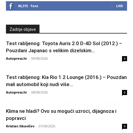
86,315
Fans
LIKE
Zadnje objave
Test rabljenog: Toyota Auris 2.0 D-4D Sol (2012.) –
Pouzdani Japanac s velikim dizelskim...
Autopress.hr
-
09/08/2026
0
Test rabljenog: Kia Rio 1.2 Lounge (2016.) – Pouzdan
mali automobil koji nudi više...
Autopress.hr
-
08/08/2026
0
Klima ne hladi? Ovo su mogući uzroci, dijagnoza i
popravci
Kristian Sikavičev
-
07/08/2026
0