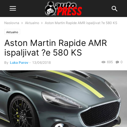
Naslovna
Aktualno
Aston Martin Rapide AMR ispaljivat ?e 580 KS
Aktualno
Aston Martin Rapide AMR
ispaljivat ?e 580 KS
695
0
By
Luka Parov
-
13/06/2018