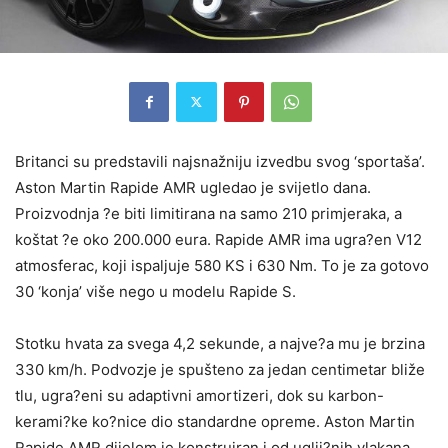
Britanci su predstavili najsnažniju izvedbu svog ‘sportaša’.
Aston Martin Rapide AMR ugledao je svijetlo dana.
Proizvodnja ?e biti limitirana na samo 210 primjeraka, a
koštat ?e oko 200.000 eura. Rapide AMR ima ugra?en V12
atmosferac, koji ispaljuje 580 KS i 630 Nm. To je za gotovo
30 ‘konja’ više nego u modelu Rapide S.
Stotku hvata za svega 4,2 sekunde, a najve?a mu je brzina
330 km/h. Podvozje je spušteno za jedan centimetar bliže
tlu, ugra?eni su adaptivni amortizeri, dok su karbon-
kerami?ke ko?nice dio standardne opreme. Aston Martin
Rapide AMR dijelom je konstruiran i od uglji?nih vlakana