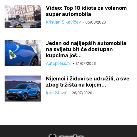
Video: Top 10 idiota za volanom
super automobila
Kristian Sikavičev
-
05/08/2026
Jedan od najljepših automobila
na svijetu bit će dostupan
kupcima još...
Autopress.hr
-
31/07/2026
Nijemci i židovi se udružili, a sve
zbog tržišta na kojem...
Igor Stažić
-
28/07/2026