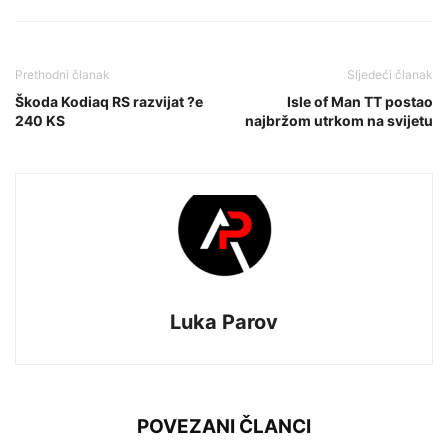
Prethodni članak
Sljedeći članak
Škoda Kodiaq RS razvijat ?e
Isle of Man TT postao
240 KS
najbržom utrkom na svijetu
Luka Parov
POVEZANI ČLANCI