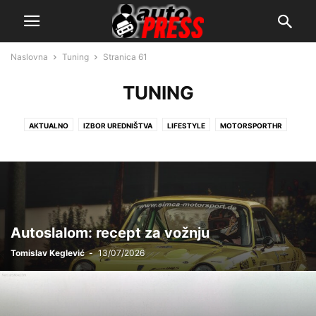
Naslovna
Tuning
Stranica 61
TUNING
AKTUALNO
IZBOR UREDNIŠTVA
LIFESTYLE
MOTORSPORTHR
POVIJEST
SERVIS
SPORT
TEHNIKA
TEST
TUNING
Autoslalom: recept za vožnju
Tomislav Keglević
-
13/07/2026