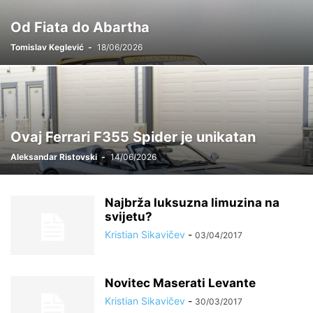
Od Fiata do Abartha
Tomislav Keglević
-
18/06/2026
Ovaj Ferrari F355 Spider je unikatan
Aleksandar Ristovski
-
14/06/2026
Najbrža luksuzna limuzina na
svijetu?
Kristian Sikavičev
-
03/04/2017
Novitec Maserati Levante
Kristian Sikavičev
-
30/03/2017