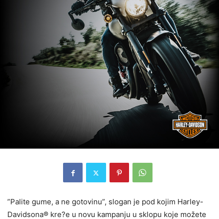
”Palite gume, a ne gotovinu”, slogan je pod kojim Harley-
Davidsona® kre?e u novu kampanju u sklopu koje možete