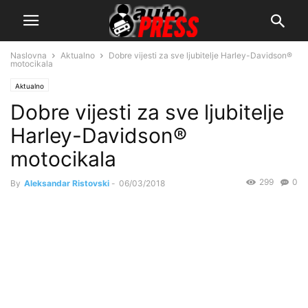
Naslovna
Aktualno
Dobre vijesti za sve ljubitelje Harley-Davidson®
motocikala
Aktualno
Dobre vijesti za sve ljubitelje
Harley-Davidson®
motocikala
299
0
By
Aleksandar Ristovski
-
06/03/2018