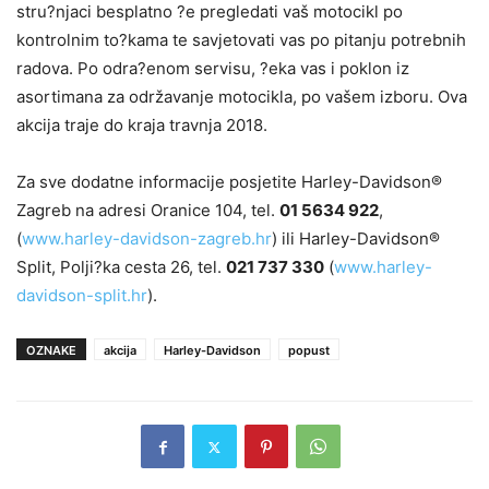
stru?njaci besplatno ?e pregledati vaš motocikl po
kontrolnim to?kama te savjetovati vas po pitanju potrebnih
radova. Po odra?enom servisu, ?eka vas i poklon iz
asortimana za održavanje motocikla, po vašem izboru. Ova
akcija traje do kraja travnja 2018.
Za sve dodatne informacije posjetite Harley-Davidson®
Zagreb na adresi Oranice 104, tel.
01 5634 922
,
(
www.harley-davidson-zagreb.hr
) ili Harley-Davidson®
Split, Polji?ka cesta 26, tel.
021 737 330
(
www.harley-
davidson-split.hr
).
OZNAKE
akcija
Harley-Davidson
popust