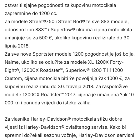
ostvariti sjajne pogodnosti za kupovinu motocikala
zapremnine do 1200 cc.
Za modele Street®750 i Street Rod® te sve 883 modele,
odnosno Iron 883™ i Superlow® ukupna cijena motocikala
umanjuje se za 500 €, ukoliko kupovinu realizirate do 30.
lipnja 2018.
Za sve nove Sportster modele 1200 pogodnost je još bolja.
Naime, ukoliko se odlu?ite za modele XL 1200X Forty-
Eight®, 1200CX Roadster™, Superlow® 1200 T ili 1200
Custom, cijena motocikla biti ?e povoljnija ?ak 1000 €, za
kupovinu realiziranu do 30. travnja 2018. Za raspoložive
modele 1200CX Roadster™ 2017. cijena je umanjena ?ak 10
000 kn i ponuda vrijedi do isteka zaliha.
Za vlasnike Harley-Davidson® motocikala stižu dobre
vijesti iz Harley-Davidson® ovlaštenog servisa. Kako bi
spremni do?ekali sezonu vožnje, Harley-Davidson servisni