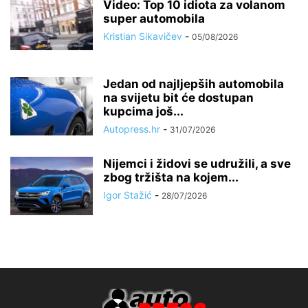
Video: Top 10 idiota za volanom
super automobila
Kristian Sikavičev
-
05/08/2026
Jedan od najljepših automobila
na svijetu bit će dostupan
kupcima još...
Autopress.hr
-
31/07/2026
Nijemci i židovi se udružili, a sve
zbog tržišta na kojem...
Igor Stažić
-
28/07/2026