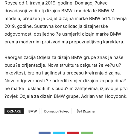
Royce od 1. travnja 2019. godine. Domagoj ?ukec,
dosadašnji voditelj dizajna BMW i modela te BMW M
modela, preuzeo je Odjel dizajna marke BMW od 1. travnja
2019. godine. Sustavna konsolidacija dizajnerske
odgovornosti dosljedno ?e usmjeriti dizajn marke BMW
prema modernim proizvodima prepoznatljivog karaktera.
Reorganizacija Odjela za dizajn BMW grupe znak je naše
budu?e orijentacije. Nova struktura osigurat ?e ve?u u?
inkovitost, brzinu i agilnost u procesu kreiranja dizajna.
Nove odgovornosti ?e odrediti smjer dizajna za pojedina?
ne marke i uskladiti ih s budu?im zahtjevima, izjavio je prvi
?ovjek Odjela za dizajn BMW grupe, Adrian van Hooydonk.
OZNAKE
BMW
Domagoj ?ukec
Šef Dizajna