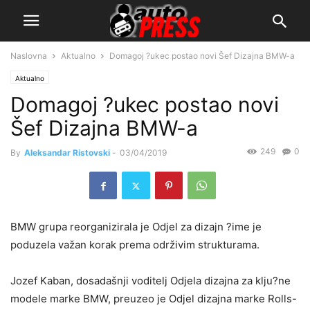
Naslovna
Aktualno
Domagoj ?ukec postao novi Šef Dizajna BMW-a
Aktualno
Domagoj ?ukec postao novi
Šef Dizajna BMW-a
249
0
By
Aleksandar Ristovski
-
03/04/2019
BMW grupa reorganizirala je Odjel za dizajn ?ime je
poduzela važan korak prema održivim strukturama.
Jozef Kaban, dosadašnji voditelj Odjela dizajna za klju?ne
modele marke BMW, preuzeo je Odjel dizajna marke Rolls-