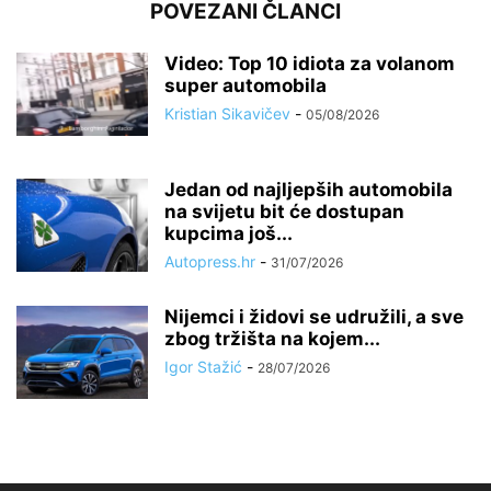
POVEZANI ČLANCI
Video: Top 10 idiota za volanom
super automobila
Kristian Sikavičev
-
05/08/2026
Jedan od najljepših automobila
na svijetu bit će dostupan
kupcima još...
Autopress.hr
-
31/07/2026
Nijemci i židovi se udružili, a sve
zbog tržišta na kojem...
Igor Stažić
-
28/07/2026