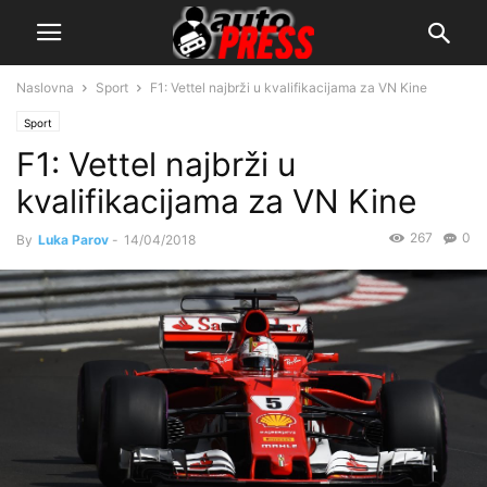
Naslovna
Sport
F1: Vettel najbrži u kvalifikacijama za VN Kine
Sport
F1: Vettel najbrži u
kvalifikacijama za VN Kine
267
0
By
Luka Parov
-
14/04/2018