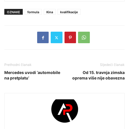
OZNAKE
formula
Kina
kvalifikacije
Prethodni članak
Sljedeći članak
Mercedes uvodi ‘automobile
Od 15. travnja zimska
na pretplatu’
oprema više nije obavezna