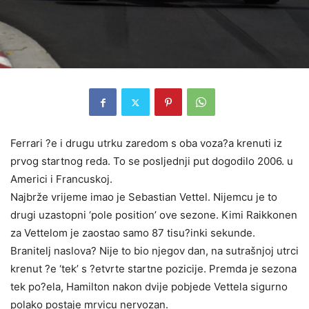
Ferrari ?e i drugu utrku zaredom s oba voza?a krenuti iz
prvog startnog reda. To se posljednji put dogodilo 2006. u
Americi i Francuskoj.
Najbrže vrijeme imao je Sebastian Vettel. Nijemcu je to
drugi uzastopni ‘pole position’ ove sezone. Kimi Raikkonen
za Vettelom je zaostao samo 87 tisu?inki sekunde.
Branitelj naslova? Nije to bio njegov dan, na sutrašnjoj utrci
krenut ?e ‘tek’ s ?etvrte startne pozicije. Premda je sezona
tek po?ela, Hamilton nakon dvije pobjede Vettela sigurno
polako postaje mrvicu nervozan.