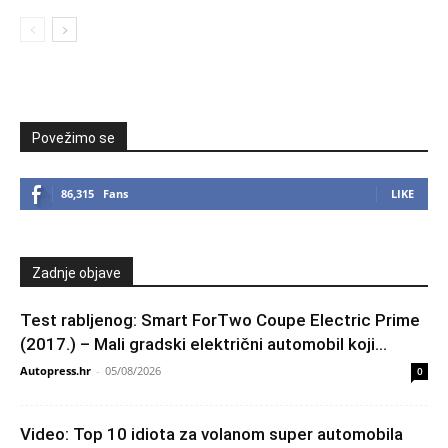
Povežimo se
86,315
Fans
LIKE
Zadnje objave
Test rabljenog: Smart ForTwo Coupe Electric Prime
(2017.) – Mali gradski električni automobil koji...
Autopress.hr
-
05/08/2026
0
Video: Top 10 idiota za volanom super automobila