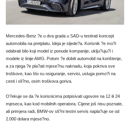
Mercedes-Benz ?e u dva grada u SAD-u testirati koncept
automobila na pretplatu. Ideja je sljede?a. Korisnik ?e mo?i
odabrati bilo koji model iz ponude kompanije, uklju?uju?i i
modele iz linije AMG. Potom ?e dobiti automobil na korištenje,
a za njega ?e pla?ati mjese?nu naknadu, koja pokriva sve
troškove, kao što su osiguranje, servisi, usluga pomo?i na
cesti i sli?no, osim troškova goriva.
O?ekuje se da ?e korisnicima potpisivati ugovore na 12 ili 24
mjeseca, kao kod mobilnih operatora. Cijene još nisu poznate,
ali primjera radi, BMW-ov sli?ni testni servis napla?uje se od
2.000 dolara mjese?no.