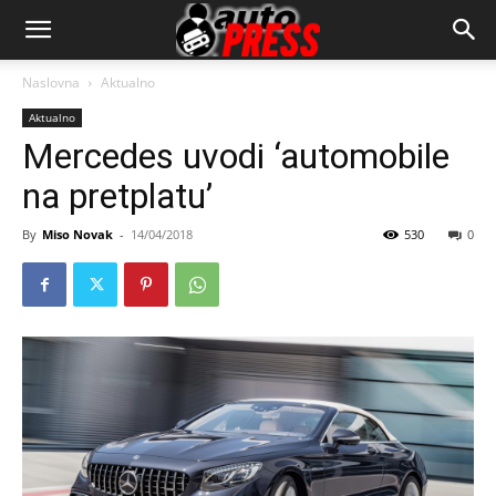
AutopressHR
Naslovna
Aktualno
Aktualno
Mercedes uvodi ‘automobile
na pretplatu’
By
Miso Novak
-
14/04/2018
530
0