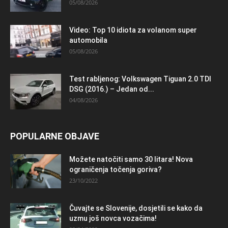
05/08/2026
Video: Top 10 idiota za volanom super
automobila
05/08/2026
Test rabljenog: Volkswagen Tiguan 2.0 TDI
DSG (2016.) – Jedan od...
04/08/2026
POPULARNE OBJAVE
Možete natočiti samo 30 litara! Nova
ograničenja točenja goriva?
23/10/2022
Čuvajte se Slovenije, dosjetili se kako da
uzmu još novca vozačima!