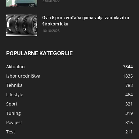
23/04/2022
Ovih 5 proizvođača guma valja zaobilaziti u
širokom luku
10/10/2025
POPULARNE KATEGORIJE
Aktualno
7844
Izbor uredništva
1835
Tehnika
788
Lifestyle
464
Sport
321
Tuning
319
Povijest
316
Test
211