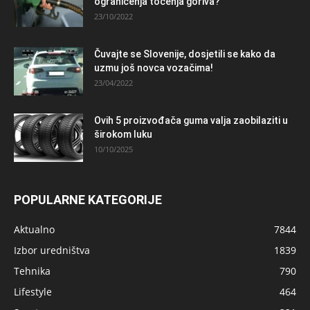
ograničenja točenja goriva?
23/10/2022
Čuvajte se Slovenije, dosjetili se kako da
uzmu još novca vozačima!
23/04/2022
Ovih 5 proizvođača guma valja zaobilaziti u
širokom luku
10/10/2025
POPULARNE KATEGORIJE
Aktualno
7844
Izbor uredništva
1839
Tehnika
790
Lifestyle
464