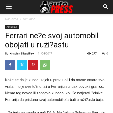
AutopressHR
Naslovna
Aktualno
Aktualno
Ferrari ne?e svoj automobil
obojati u ruži?astu
By
Kristian Sikavičev
-
11/04/2017
277
0
Kaže se da je kupac uvijek u pravu, ali i da novac otvara sva
vrata. I to je sve to?no, ali u Ferrariju su ipak povukli granicu.
Nema tog novca ili zahtjeva kupaca, koji ?e natjerati ?elnike
Ferrarija da pristanu svoj automobil ofarbati u ruži?astu boju.
– Ta boja ne spada u naš DNA. Ne želimo Pokemon Ferrarije.