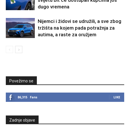
svijetu bit će dostupan kupcima još
dugo vremena
Nijemci i židovi se udružili, a sve zbog
tržišta na kojem pada potražnja za
autima, a raste za oružjem
Povežimo se
86,315
Fans
LIKE
Zadnje objave