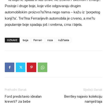
Postoje i druge boje, koje više odgovaraju drugim
automobilskim proizvo?a?ima nego nama – kažu iz ‘porpetog
konji?a’. Tre?ina Ferrarijevih automobila je crveno, a me?u
popularnije boje spadaju još i srebrna, crna i bijela.
OZNAKE
boja
Ferrari
roza
ruži?asta
Prethodni članak
Sljedeći članak
Ford predstavio idealan
Bentley najavio kolekciju
kreveti? za bebe
namještaja