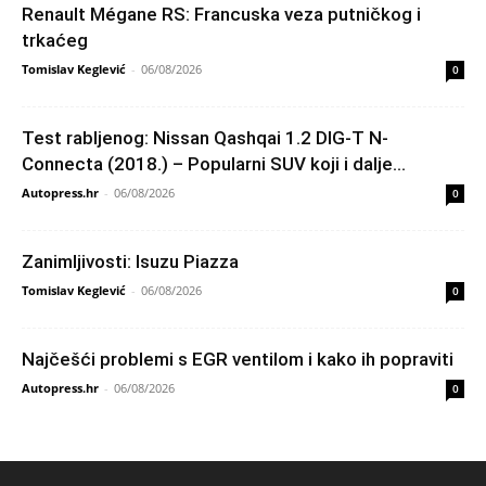
Renault Mégane RS: Francuska veza putničkog i
trkaćeg
Tomislav Keglević
-
06/08/2026
0
Test rabljenog: Nissan Qashqai 1.2 DIG-T N-
Connecta (2018.) – Popularni SUV koji i dalje...
Autopress.hr
-
06/08/2026
0
Zanimljivosti: Isuzu Piazza
Tomislav Keglević
-
06/08/2026
0
Najčešći problemi s EGR ventilom i kako ih popraviti
Autopress.hr
-
06/08/2026
0