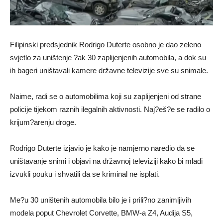
Filipinski predsjednik Rodrigo Duterte osobno je dao zeleno
svjetlo za uništenje ?ak 30 zaplijenjenih automobila, a dok su
ih bageri uništavali kamere državne televizije sve su snimale.
Naime, radi se o automobilima koji su zaplijenjeni od strane
policije tijekom raznih ilegalnih aktivnosti. Naj?eš?e se radilo o
krijum?arenju droge.
Rodrigo Duterte izjavio je kako je namjerno naredio da se
uništavanje snimi i objavi na državnoj televiziji kako bi mladi
izvukli pouku i shvatili da se kriminal ne isplati.
Me?u 30 uništenih automobila bilo je i prili?no zanimljivih
modela poput Chevrolet Corvette, BMW-a Z4, Audija S5,