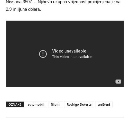
Nissana 350Z… Njihova ukupna vrijednost procijenjena je na
2,9 milijuna dolara.
OZNAKE
automobili
filipini
Rodrigo Duterte
uništeni