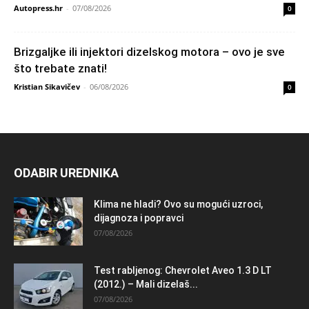
Autopress.hr
-
07/08/2026
0
Brizgaljke ili injektori dizelskog motora – ovo je sve
što trebate znati!
Kristian Sikavičev
-
06/08/2026
0
ODABIR UREDNIKA
Klima ne hladi? Ovo su mogući uzroci,
dijagnoza i popravci
07/08/2026
Test rabljenog: Chevrolet Aveo 1.3 D LT
(2012.) – Mali dizelaš...
07/08/2026