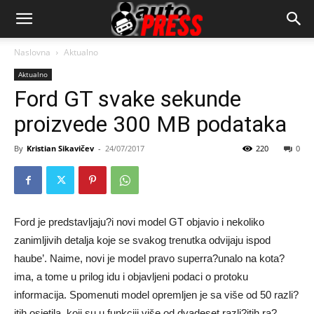
AutopressHR
Naslovna
Aktualno
Aktualno
Ford GT svake sekunde
proizvede 300 MB podataka
By
Kristian Sikavičev
-
24/07/2017
220
0
Ford je predstavljaju?i novi model GT objavio i nekoliko
zanimljivih detalja koje se svakog trenutka odvijaju ispod
haube’. Naime, novi je model pravo superra?unalo na kota?
ima, a tome u prilog idu i objavljeni podaci o protoku
informacija. Spomenuti model opremljen je sa više od 50 razli?
itih osjetila, koji su u funkciji više od dvadeset razli?itih ra?