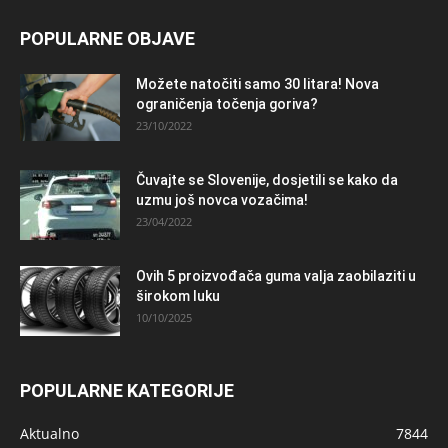
POPULARNE OBJAVE
Možete natočiti samo 30 litara! Nova
ograničenja točenja goriva?
23/10/2022
Čuvajte se Slovenije, dosjetili se kako da
uzmu još novca vozačima!
23/04/2022
Ovih 5 proizvođača guma valja zaobilaziti u
širokom luku
10/10/2025
POPULARNE KATEGORIJE
Aktualno
7844