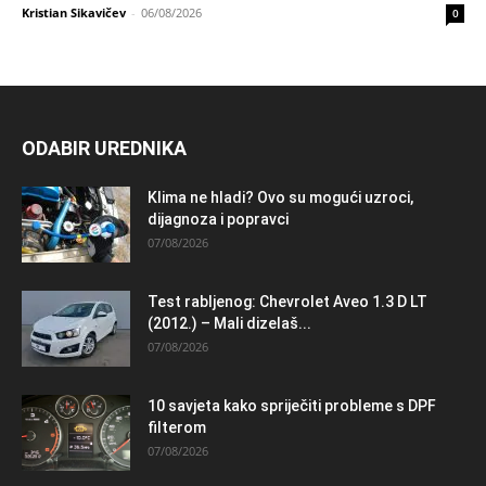
Kristian Sikavičev
-
06/08/2026
0
ODABIR UREDNIKA
Klima ne hladi? Ovo su mogući uzroci,
dijagnoza i popravci
07/08/2026
Test rabljenog: Chevrolet Aveo 1.3 D LT
(2012.) – Mali dizelaš...
07/08/2026
10 savjeta kako spriječiti probleme s DPF
filterom
07/08/2026