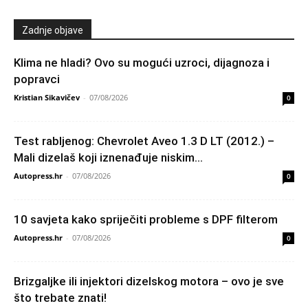
Zadnje objave
Klima ne hladi? Ovo su mogući uzroci, dijagnoza i
popravci
Kristian Sikavičev
-
07/08/2026
0
Test rabljenog: Chevrolet Aveo 1.3 D LT (2012.) –
Mali dizelaš koji iznenađuje niskim...
Autopress.hr
-
07/08/2026
0
10 savjeta kako spriječiti probleme s DPF filterom
Autopress.hr
-
07/08/2026
0
Brizgaljke ili injektori dizelskog motora – ovo je sve
što trebate znati!