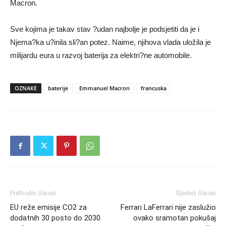
Macron.
Sve kojima je takav stav ?udan najbolje je podsjetiti da je i
Njema?ka u?inila sli?an potez. Naime, njihova vlada uložila je
milijardu eura u razvoj baterija za elektri?ne automobile.
OZNAKE
baterije
Emmanuel Macron
francuska
Prethodni članak
Sljedeći članak
EU reže emisije CO2 za
Ferrari LaFerrari nije zaslužio
dodatnih 30 posto do 2030.
ovako sramotan pokušaj