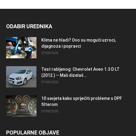
ODABIR UREDNIKA
Klima ne hladi? Ovo su mogući uzroci,
dijagnoza i popravci
07/08/2026
Test rabljenog: Chevrolet Aveo 1.3 D LT
(2012.) – Mali dizelaš...
07/08/2026
10 savjeta kako spriječiti probleme s DPF
filterom
07/08/2026
POPULARNE OBJAVE