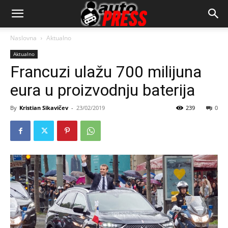
AutopressHR
Naslovna
Aktualno
Aktualno
Francuzi ulažu 700 milijuna
eura u proizvodnju baterija
By
Kristian Sikavičev
-
23/02/2019
239
0