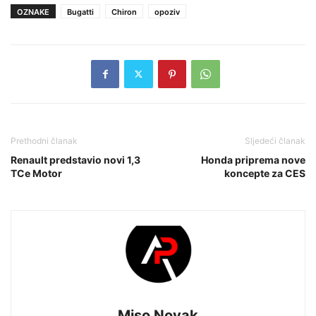
OZNAKE
Bugatti
Chiron
opoziv
Prethodni članak
Sljedeći članak
Renault predstavio novi 1,3
Honda priprema nove
TCe Motor
koncepte za CES
Miso Novak