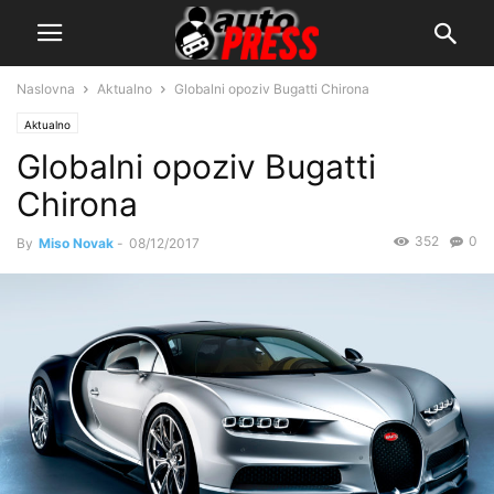
Naslovna
Aktualno
Globalni opoziv Bugatti Chirona
Aktualno
Globalni opoziv Bugatti
Chirona
352
0
By
Miso Novak
-
08/12/2017