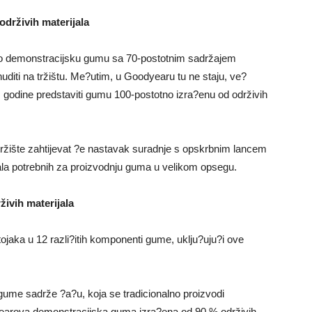
održivih materijala
io demonstracijsku gumu sa 70-postotnim sadržajem
uditi na tržištu. Me?utim, u Goodyearu tu ne staju, ve?
 godine predstaviti gumu 100-postotno izra?enu od održivih
ržište zahtijevat ?e nastavak suradnje s opskrbnim lancem
ijala potrebnih za proizvodnju guma u velikom opsegu.
ivih materijala
aka u 12 razli?itih komponenti gume, uklju?uju?i ove
a gume sadrže ?a?u, koja se tradicionalno proizvodi
dyearova demonstracijska guma izra?ena od 90 % održivih