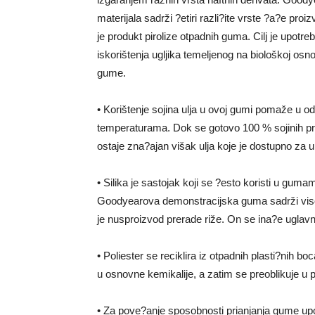
materijala sadrži ?etiri razli?ite vrste ?a?e proi
je produkt pirolize otpadnih guma. Cilj je upotre
iskorištenja ugljika temeljenog na biološkoj osn
gume.
• Korištenje sojina ulja u ovoj gumi pomaže u o
temperaturama. Dok se gotovo 100 % sojinih prot
ostaje zna?ajan višak ulja koje je dostupno za up
• Silika je sastojak koji se ?esto koristi u guma
Goodyearova demonstracijska guma sadrži visokok
je nusproizvod prerade riže. On se ina?e uglav
• Poliester se reciklira iz otpadnih plasti?nih b
u osnovne kemikalije, a zatim se preoblikuje u po
• Za pove?anje sposobnosti prianjanja gume up