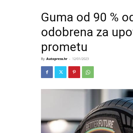
Guma od 90 % odr
odobrena za upo
prometu
By
Autopress.hr
-
12/01/2023