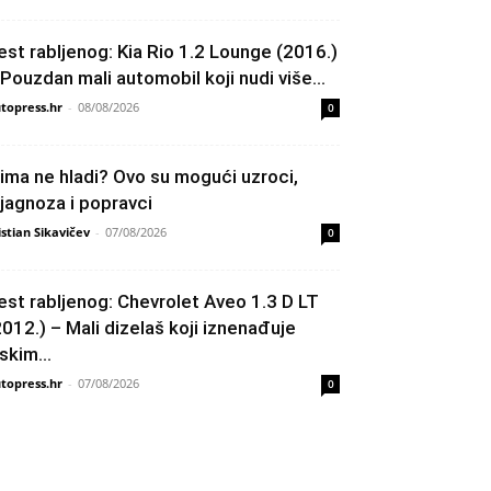
est rabljenog: Kia Rio 1.2 Lounge (2016.)
 Pouzdan mali automobil koji nudi više...
topress.hr
-
08/08/2026
0
lima ne hladi? Ovo su mogući uzroci,
ijagnoza i popravci
istian Sikavičev
-
07/08/2026
0
est rabljenog: Chevrolet Aveo 1.3 D LT
2012.) – Mali dizelaš koji iznenađuje
skim...
topress.hr
-
07/08/2026
0