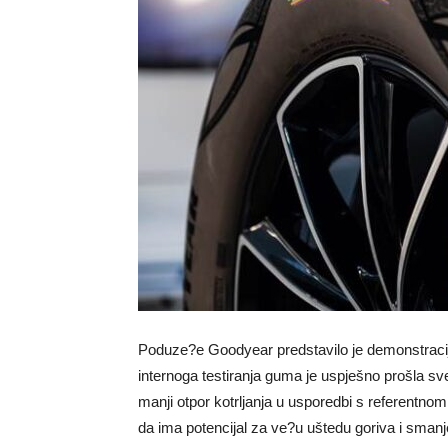
Poduze?e Goodyear predstavilo je demonstracij
internoga testiranja guma je uspješno prošla s
manji otpor kotrljanja u usporedbi s referentno
da ima potencijal za ve?u uštedu goriva i smanje