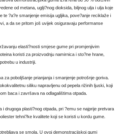
zvedene od metana, uglji?nog dioksida, biljnog ulja i ulja koje
be te ?a?e smanjenje emisija ugljika, pove?anje reciklaže i
ovi, a da se pritom još uvijek osiguravaju performanse
državanju elasti?nosti smjese gume pri promjenjivim
eina koristi za proizvodnju namirnica i sto?ne hrane,
otrebu u industriji.
ma za poboljšanje prianjanja i smanjenje potrošnje goriva.
valitetnu siliku napravljenu od pepela rižinih ljuski, koji
nom baca i završava na odlagalištima otpada.
oca i drugoga plasti?nog otpada, pri ?emu se najprije pretvara
liester tehni?ke kvalitete koji se koristi u kordu gume.
otrebljava se smola. U ovoj demonstracijskoj gumi