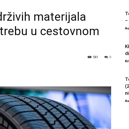
živih materijala
T
–
trebu u cestovnom
Au
K
d
581
0
Kr
T
(
ni
Au