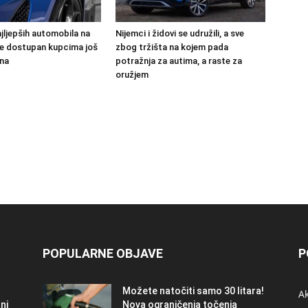
jljepših automobila na
Nijemci i židovi se udružili, a sve
 će dostupan kupcima još
zbog tržišta na kojem pada
na
potražnja za autima, a raste za
oružjem
POPULARNE OBJAVE
P
Možete natočiti samo 30 litara!
A
ni
Nova ograničenja točenja