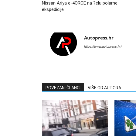
Nissan Ariya e-4ORCE na ?elu polarne
ekspedicije
Autopress.hr
https://www.autopress.hr/
POVEZANI ČLANCI
VIŠE OD AUTORA