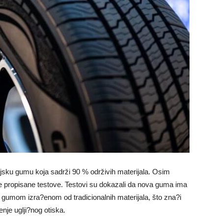
sku gumu koja sadrži 90 % održivih materijala. Osim
ve propisane testove. Testovi su dokazali da nova guma ima
m gumom izra?enom od tradicionalnih materijala, što zna?i
nje uglji?nog otiska.