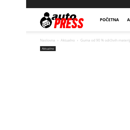
AutopressHR
POČETNA
A
Naslovna
Aktualno
Guma od 90 % održivih materi
Aktualno