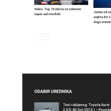
Video: Top 10 idiota za volanom
Jedan od na
super automobila
svijetu bit
dugo vreme
ODABIR UREDNIKA
Test rabljenog: Toyota Auris
2.0 D-4D Sol (2012.) – Pouzda