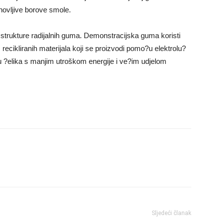
novljive borove smole.
e strukture radijalnih guma. Demonstracijska guma koristi
 recikliranih materijala koji se proizvodi pomo?u elektrolu?
 ?elika s manjim utroškom energije i ve?im udjelom
Sljedeći članak