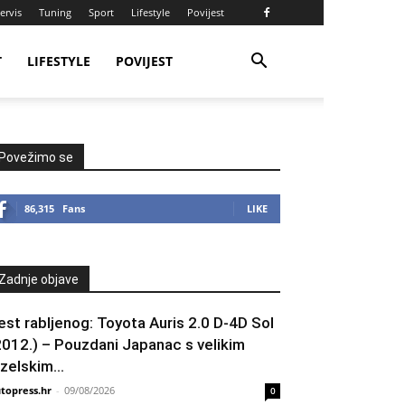
ervis
Tuning
Sport
Lifestyle
Povijest
T
LIFESTYLE
POVIJEST
Povežimo se
86,315
Fans
LIKE
Zadnje objave
est rabljenog: Toyota Auris 2.0 D-4D Sol
2012.) – Pouzdani Japanac s velikim
izelskim...
topress.hr
-
09/08/2026
0