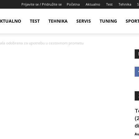
Prijavite se / Pridružite se
Početna
Aktualno
Test
Tehnika
S
KTUALNO
TEST
TEHNIKA
SERVIS
TUNING
SPOR
jala odobrena za upotrebu u cestovnom prometu
T
(
d
Au