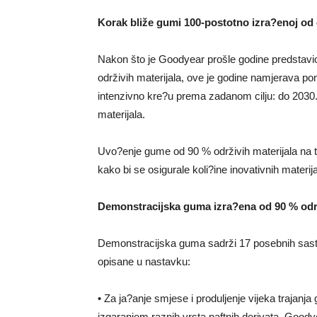
Korak bliže gumi 100-postotno izra?enoj od 
Nakon što je Goodyear prošle godine predstav
održivih materijala, ove je godine namjerava pon
intenzivno kre?u prema zadanom cilju: do 2030.
materijala.
Uvo?enje gume od 90 % održivih materijala na t
kako bi se osigurale koli?ine inovativnih mater
Demonstracijska guma izra?ena od 90 % održ
Demonstracijska guma sadrži 17 posebnih sastoj
opisane u nastavku:
• Za ja?anje smjese i produljenje vijeka trajanj
izgaranjem raznih vrsta naftnih derivata. Goo