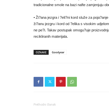
tradicionalne smole na bazi nafte zamjenjuju ob
• Ži?ana jezgra i ?eli?ni kord služe za poja?anj
ži?anu jezgru i kord od ?elika s visokim udjelom
ne pe?i. Takav postupak omogu?uje proizvodnju
recikliranih materijala.
OZNAKE
Goodyear
Prethodni članak