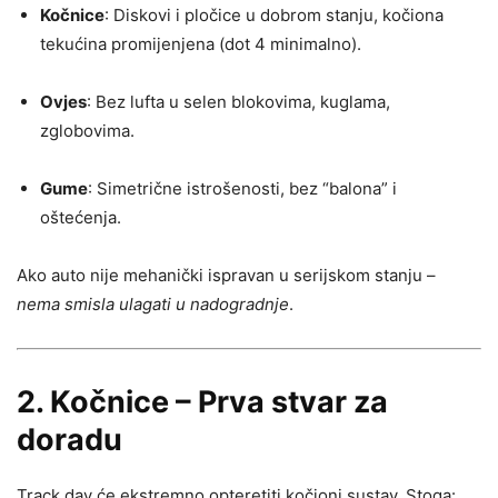
Kočnice
: Diskovi i pločice u dobrom stanju, kočiona
tekućina promijenjena (dot 4 minimalno).
Ovjes
: Bez lufta u selen blokovima, kuglama,
zglobovima.
Gume
: Simetrične istrošenosti, bez “balona” i
oštećenja.
Ako auto nije mehanički ispravan u serijskom stanju –
nema smisla ulagati u nadogradnje
.
2.
Kočnice – Prva stvar za
doradu
Track day će ekstremno opteretiti kočioni sustav. Stoga: