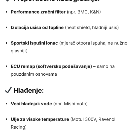
Performance zračni filter
(npr. BMC, K&N)
Izolacija usisa od topline
(heat shield, hladniji usis)
Sportski ispušni lonac
(mjerač otpora ispuha, ne nužno
glasniji)
ECU remap (softversko podešavanje)
– samo na
pouzdanim osnovama
Hlađenje:
Veći hladnjak vode
(npr. Mishimoto)
Ulje za visoke temperature
(Motul 300V, Ravenol
Racing)