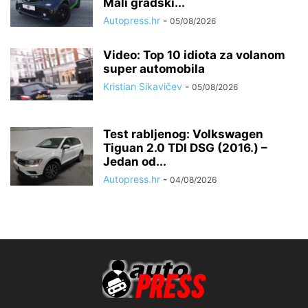
Mali gradski...
Autopress.hr
-
05/08/2026
Video: Top 10 idiota za volanom
super automobila
Kristian Sikavičev
-
05/08/2026
Test rabljenog: Volkswagen
Tiguan 2.0 TDI DSG (2016.) –
Jedan od...
Autopress.hr
-
04/08/2026