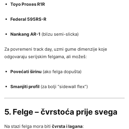
Toyo Proxes R1R
Federal 595RS-R
Nankang AR-1
(blizu semi-slicka)
Za povremeni track day, uzmi gume dimenzije koje
odgovaraju serijskim felgama, ali možeš:
Povećati širinu
(ako felga dopušta)
Smanjiti profil
(za bolji “sidewall flex”)
5.
Felge – čvrstoća prije svega
Na stazi felga mora biti
čvrsta i lagana
: