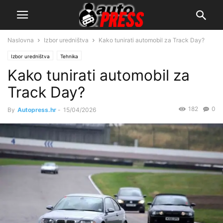
Naslovna
Izbor uredništva
Kako tunirati automobil za Track Day?
Izbor uredništva
Tehnika
Kako tunirati automobil za
Track Day?
182
0
By
Autopress.hr
-
15/04/2026