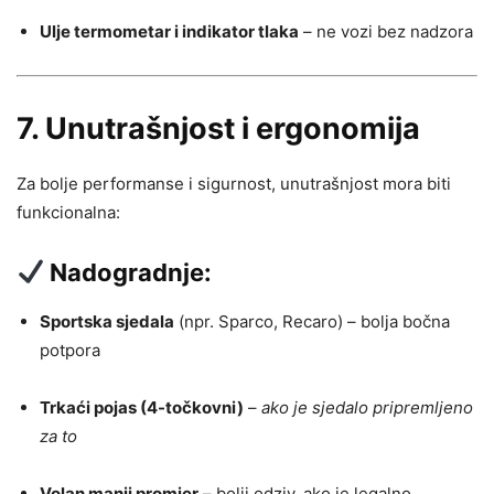
Ulje termometar i indikator tlaka
– ne vozi bez nadzora
7.
Unutrašnjost i ergonomija
Za bolje performanse i sigurnost, unutrašnjost mora biti
funkcionalna:
Nadogradnje:
Sportska sjedala
(npr. Sparco, Recaro) – bolja bočna
potpora
Trkaći pojas (4-točkovni)
–
ako je sjedalo pripremljeno
za to
Volan manji promjer
– bolji odziv, ako je legalno