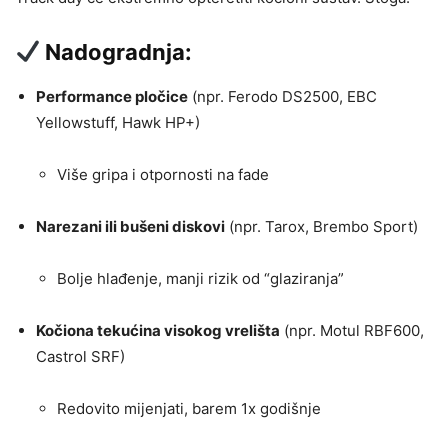
Nadogradnja:
Performance pločice
(npr. Ferodo DS2500, EBC
Yellowstuff, Hawk HP+)
Više gripa i otpornosti na fade
Narezani ili bušeni diskovi
(npr. Tarox, Brembo Sport)
Bolje hlađenje, manji rizik od “glaziranja”
Kočiona tekućina visokog vrelišta
(npr. Motul RBF600,
Castrol SRF)
Redovito mijenjati, barem 1x godišnje