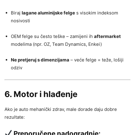
Biraj
lagane aluminijske felge
s visokim indeksom
nosivosti
OEM felge su često teške – zamijeni ih
aftermarket
modelima (npr. OZ, Team Dynamics, Enkei)
Ne pretjeruj s dimenzijama
– veće felge = teže, lošiji
odziv
6.
Motor i hlađenje
Ako je auto mehanički zdrav, male dorade daju dobre
rezultate:
Preporučene nadogradnje: