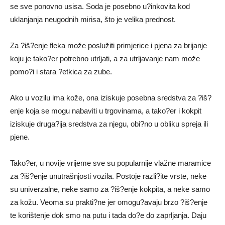
se sve ponovno usisa. Soda je posebno u?inkovita kod
uklanjanja neugodnih mirisa, što je velika prednost.
Za ?iš?enje fleka može poslužiti primjerice i pjena za brijanje
koju je tako?er potrebno utrljati, a za utrljavanje nam može
pomo?i i stara ?etkica za zube.
Ako u vozilu ima kože, ona iziskuje posebna sredstva za ?iš?
enje koja se mogu nabaviti u trgovinama, a tako?er i kokpit
iziskuje druga?ija sredstva za njegu, obi?no u obliku spreja ili
pjene.
Tako?er, u novije vrijeme sve su popularnije vlažne maramice
za ?iš?enje unutrašnjosti vozila. Postoje razli?ite vrste, neke
su univerzalne, neke samo za ?iš?enje kokpita, a neke samo
za kožu. Veoma su prakti?ne jer omogu?avaju brzo ?iš?enje
te korištenje dok smo na putu i tada do?e do zaprljanja. Daju