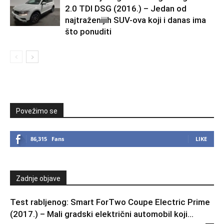
2.0 TDI DSG (2016.) – Jedan od
najtraženijih SUV-ova koji i danas ima
što ponuditi
Povežimo se
86,315
Fans
LIKE
Zadnje objave
Test rabljenog: Smart ForTwo Coupe Electric Prime
(2017.) – Mali gradski električni automobil koji...