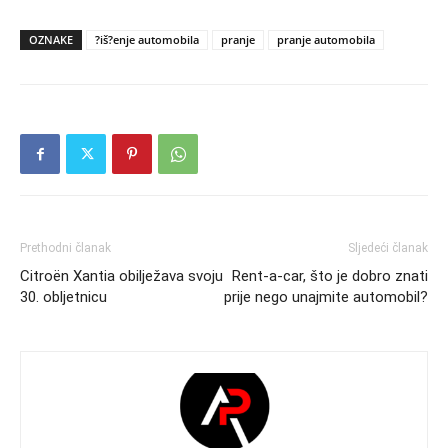
OZNAKE
?iš?enje automobila
pranje
pranje automobila
Prethodni članak
Sljedeći članak
Citroën Xantia obilježava svoju
Rent-a-car, što je dobro znati
30. obljetnicu
prije nego unajmite automobil?