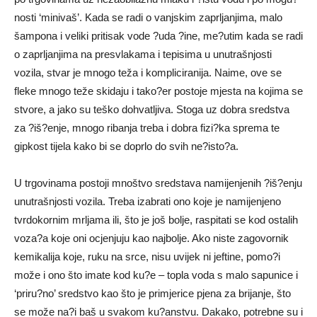
nosti ‘minivaš’. Kada se radi o vanjskim zaprljanjima, malo
šampona i veliki pritisak vode ?uda ?ine, me?utim kada se radi
o zaprljanjima na presvlakama i tepisima u unutrašnjosti
vozila, stvar je mnogo teža i kompliciranija. Naime, ove se
fleke mnogo teže skidaju i tako?er postoje mjesta na kojima se
stvore, a jako su teško dohvatljiva. Stoga uz dobra sredstva
za ?iš?enje, mnogo ribanja treba i dobra fizi?ka sprema te
gipkost tijela kako bi se doprlo do svih ne?isto?a.
U trgovinama postoji mnoštvo sredstava namijenjenih ?iš?enju
unutrašnjosti vozila. Treba izabrati ono koje je namijenjeno
tvrdokornim mrljama ili, što je još bolje, raspitati se kod ostalih
voza?a koje oni ocjenjuju kao najbolje. Ako niste zagovornik
kemikalija koje, ruku na srce, nisu uvijek ni jeftine, pomo?i
može i ono što imate kod ku?e – topla voda s malo sapunice i
‘priru?no’ sredstvo kao što je primjerice pjena za brijanje, što
se može na?i baš u svakom ku?anstvu. Dakako, potrebne su i