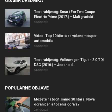
ODABIR UREDNIKA
Test rabljenog: Smart ForTwo Coupe
Electric Prime (2017.) – Mali gradski...
05/08/2026
Video: Top 10 idiota za volanom super
automobila
05/08/2026
Test rabljenog: Volkswagen Tiguan 2.0 TDI
DSG (2016.) – Jedan od...
04/08/2026
POPULARNE OBJAVE
Možete natočiti samo 30 litara! Nova
ograničenja točenja goriva?
23/10/2022