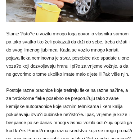
Stanje ?isto?e u vozilu mnogo toga govori o vlasniku samom
pa tako svatko tko želi pokazati da drži do sebe, treba držati i
do svog limenog ljubimca. Kada se vozilo mnogo koristi,
pojava fleka neminovna je stvar, posebice ako spadate u one
voza?e koji dozvoljavaju hranu i pi?e za vrijeme vožnje, a da i
ne govorimo o tome ukoliko imate malo dijete ili ?ak više njih.
Postoje razne praonice koje tretiraju fleke na razne na?ine, a
za tvrdokorne fleke posebno se preporu?uju tako zvane
kemijske autopraonice koje raznim tehnikama i kemikalija
pokušavaju izvu?i dubinske ne?isto?e. Ipak, vrijeme je krize i
besparice pa se danas mnogi vlasnici vozila odlu?uju oprati ga
kod ku?e. Pomo?i mogu razna sredstva koja se mogu prona?i
po trgovinama uz nezaobilaznu mlaku i ?istu vodu i po mogu?