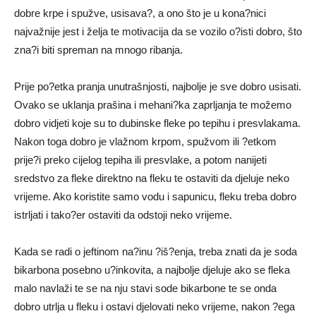
dobre krpe i spužve, usisava?, a ono što je u kona?nici
najvažnije jest i želja te motivacija da se vozilo o?isti dobro, što
zna?i biti spreman na mnogo ribanja.
Prije po?etka pranja unutrašnjosti, najbolje je sve dobro usisati.
Ovako se uklanja prašina i mehani?ka zaprljanja te možemo
dobro vidjeti koje su to dubinske fleke po tepihu i presvlakama.
Nakon toga dobro je vlažnom krpom, spužvom ili ?etkom
prije?i preko cijelog tepiha ili presvlake, a potom nanijeti
sredstvo za fleke direktno na fleku te ostaviti da djeluje neko
vrijeme. Ako koristite samo vodu i sapunicu, fleku treba dobro
istrljati i tako?er ostaviti da odstoji neko vrijeme.
Kada se radi o jeftinom na?inu ?iš?enja, treba znati da je soda
bikarbona posebno u?inkovita, a najbolje djeluje ako se fleka
malo navlaži te se na nju stavi sode bikarbone te se onda
dobro utrlja u fleku i ostavi djelovati neko vrijeme, nakon ?ega