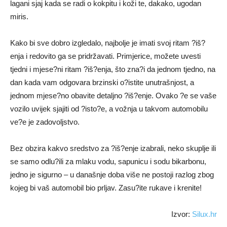
lagani sjaj kada se radi o kokpitu i koži te, dakako, ugodan
miris.
Kako bi sve dobro izgledalo, najbolje je imati svoj ritam ?iš?
enja i redovito ga se pridržavati. Primjerice, možete uvesti
tjedni i mjese?ni ritam ?iš?enja, što zna?i da jednom tjedno, na
dan kada vam odgovara brzinski o?istite unutrašnjost, a
jednom mjese?no obavite detaljno ?iš?enje. Ovako ?e se vaše
vozilo uvijek sjajiti od ?isto?e, a vožnja u takvom automobilu
ve?e je zadovoljstvo.
Bez obzira kakvo sredstvo za ?iš?enje izabrali, neko skuplje ili
se samo odlu?ili za mlaku vodu, sapunicu i sodu bikarbonu,
jedno je sigurno – u današnje doba više ne postoji razlog zbog
kojeg bi vaš automobil bio prljav. Zasu?ite rukave i krenite!
Izvor:
Silux.hr