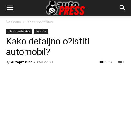
AutopressHR
Naslovna
Izbor uredništva
Izbor uredništva
Tehnika
Kako detaljno o?istiti
automobil?
By
Autopress.hr
-
13/03/2023
1155
0