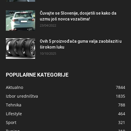
Čuvajte se Slovenije, dosjetili se kako da
uzmu još novca vozačima!
23/04/2022
Ovih 5 proizvođača guma valja zaobilaziti u
širokom luku
10/10/2025
POPULARNE KATEGORIJE
Aktualno
7844
Izbor uredništva
1835
Tehnika
788
Lifestyle
464
Sport
321