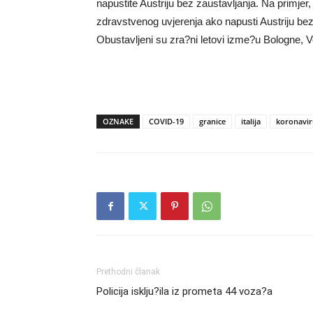
napustite Austriju bez zaustavljanja. Na primjer
zdravstvenog uvjerenja ako napusti Austriju bez 
Obustavljeni su zra?ni letovi izme?u Bologne, V
OZNAKE
COVID-19
granice
italija
koronavir
Prethodni članak
Policija isklju?ila iz prometa 44 voza?a