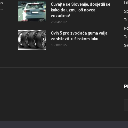
Li
eo
Čuvajte se Slovenije, dosjetili se
..
kako da uzmu još novca
S
vozačima!
T
23/04/2022
Po
Ovih 5 proizvođača guma valja
Te
zaobilaziti u širokom luku
Se
10/10/2025
P