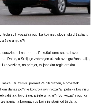
ntrola svih voza?a i putnika koji nisu slovenski državljani,
 a žele u nju u?i.
 a odrazio se i na promet. Pokušali smo saznati sve
. Dakle, u Srbiju je zabranjen ulazak svih gra?ana Italije,
i i za vozila s, na primjer, talijanskim registarskim
 ulaska u tu zemlju promet ?e biti otežan, a povratak
lijom danas po?inje kontrola svih voza?a i putnika koji nisu
vališta u toj državi, a žele u nju u?i. Svi voza?i i putnici
tiranja na koronavirus koji nije stariji od tri dana.