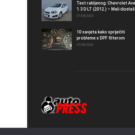
Test rabljenog: Chevrolet Av
1.3 D LT (2012.) – Mali dizelaš.
07/08/2026
10 savjeta kako spriječiti
probleme s DPF filterom
07/08/2026