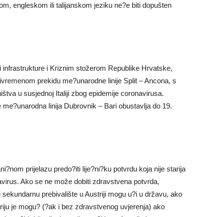
m, engleskom ili talijanskom jeziku ne?e biti dopušten
 infrastrukture i Kriznim stožerom Republike Hrvatske,
privremenom prekidu me?unarodne linije Split – Ancona, s
štva u susjednoj Italiji zbog epidemije coronavirusa.
e me?unarodna linija Dubrovnik – Bari obustavlja do 19.
rani?nom prijelazu predo?iti lije?ni?ku potvrdu koja nije starija
onavirus. Ako se ne može dobiti zdravstvena potvrda,
ili sekundarnu prebivalište u Austriji mogu u?i u državu, ako
iju je mogu? (?ak i bez zdravstvenog uvjerenja) ako