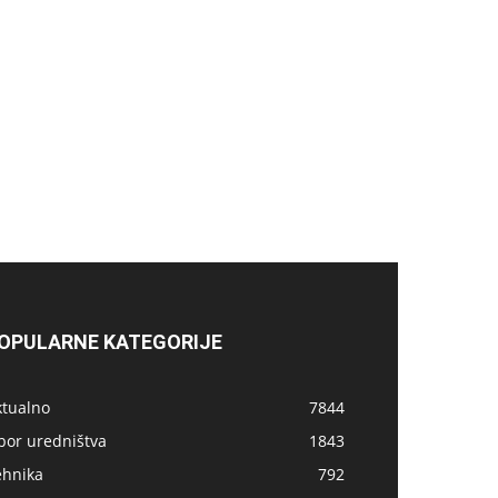
OPULARNE KATEGORIJE
ktualno
7844
bor uredništva
1843
ehnika
792