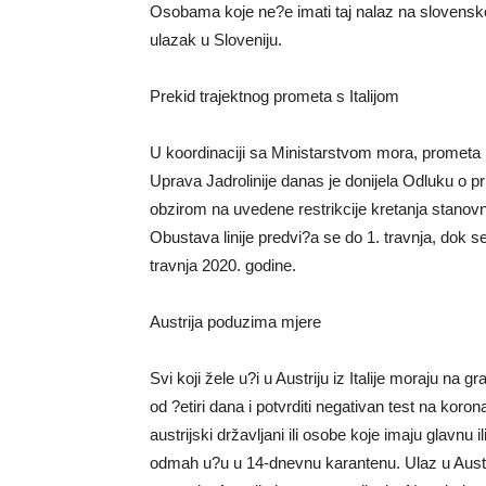
Osobama koje ne?e imati taj nalaz na slovensko
ulazak u Sloveniju.
Prekid trajektnog prometa s Italijom
U koordinaciji sa Ministarstvom mora, prometa i
Uprava Jadrolinije danas je donijela Odluku o 
obzirom na uvedene restrikcije kretanja stanovni
Obustava linije predvi?a se do 1. travnja, dok s
travnja 2020. godine.
Austrija poduzima mjere
Svi koji žele u?i u Austriju iz Italije moraju na g
od ?etiri dana i potvrditi negativan test na kor
austrijski državljani ili osobe koje imaju glavnu 
odmah u?u u 14-dnevnu karantenu. Ulaz u Austr