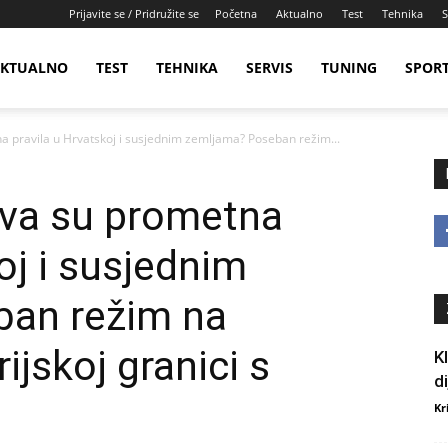
Prijavite se / Pridružite se
Početna
Aktualno
Test
Tehnika
S
KTUALNO
TEST
TEHNIKA
SERVIS
TUNING
SPOR
a pravila u Hrvatskoj i susjednim zemljama? Poseban režim...
kva su prometna
oj i susjednim
an režim na
ijskoj granici s
K
d
Kr