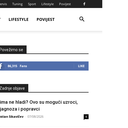
ervis
Tuning
Sport
Lifestyle
Povijest
T
LIFESTYLE
POVIJEST
Povežimo se
86,315
Fans
LIKE
Zadnje objave
lima ne hladi? Ovo su mogući uzroci,
ijagnoza i popravci
istian Sikavičev
-
07/08/2026
0