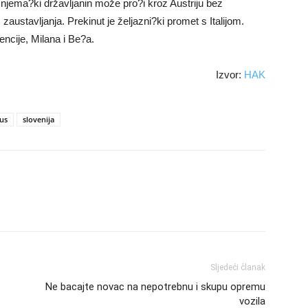
, njema?ki državljanin može pro?i kroz Austriju bez
zaustavljanja. Prekinut je željazni?ki promet s Italijom.
encije, Milana i Be?a.
Izvor:
HAK
us
slovenija
Sljedeći članak
Ne bacajte novac na nepotrebnu i skupu opremu
vozila