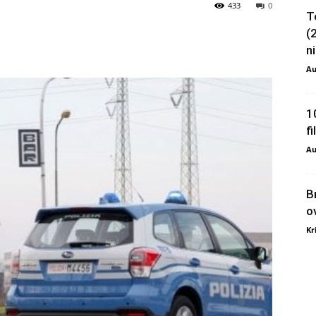
433
0
T
(
ni
Au
1
f
Au
B
o
Kr