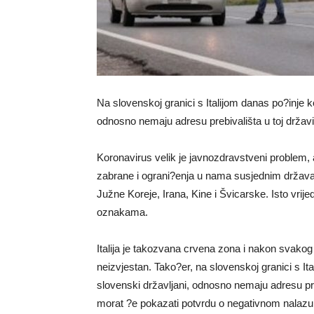
Na slovenskoj granici s Italijom danas po?inje ko
odnosno nemaju adresu prebivališta u toj državi,
Koronavirus velik je javnozdravstveni problem,
zabrane i ograni?enja u nama susjednim državama
Južne Koreje, Irana, Kine i Švicarske. Isto vrijed
oznakama.
Italija je takozvana crvena zona i nakon svakog
neizvjestan. Tako?er, na slovenskoj granici s Ita
slovenski državljani, odnosno nemaju adresu prebi
morat ?e pokazati potvrdu o negativnom nalazu tes