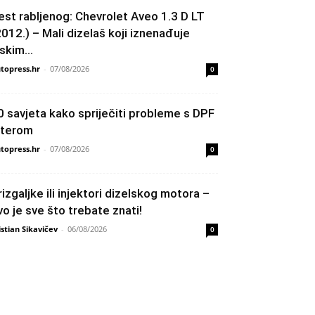
est rabljenog: Chevrolet Aveo 1.3 D LT
2012.) – Mali dizelaš koji iznenađuje
skim...
topress.hr
-
07/08/2026
0
0 savjeta kako spriječiti probleme s DPF
ilterom
topress.hr
-
07/08/2026
0
rizgaljke ili injektori dizelskog motora –
vo je sve što trebate znati!
istian Sikavičev
-
06/08/2026
0