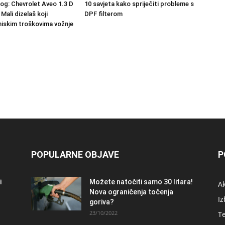
10 savjeta kako spriječiti probleme s
nog: Chevrolet Aveo 1.3 D
DPF filterom
 Mali dizelaš koji
niskim troškovima vožnje
POPULARNE OBJAVE
P
i
Možete natočiti samo 30 litara!
A
Nova ograničenja točenja
Iz
goriva?
23/10/2022
T