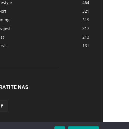
festyle
464
port
321
uning
319
vijest
317
st
213
rvis
161
RATITE NAS