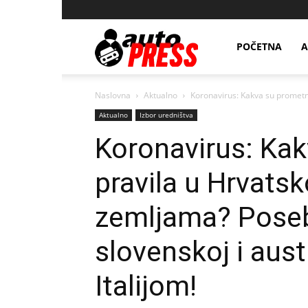
AutopressHR
POČETNA
A
Naslovna
Aktualno
Koronavirus: Kakva su prometn
Aktualno
Izbor uredništva
Koronavirus: Ka
pravila u Hrvatsk
zemljama? Poseb
slovenskoj i austr
Italijom!