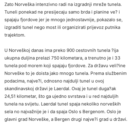
Zato Norveška intenzivno radi na izgradnji mreže tunela.
Tuneli ponekad ne presijecaju samo brda i planine ve? i
spajaju fjordove jer je mnogo jednostavnije, pokazalo se,
izgraditi tunel nego most ili organizirati prijevoz putnika
trajektom.
U Norveškoj danas ima preko 900 cestovnih tunela ?ija
ukupna duljina prelazi 750 kilometara, a trenutno je i 33
tunela pod morem koji spajaju fjordove. Za državu veli?ine
Norveške to je doista jako mnogo tunela. Prema službenim
podacima, najve?i, odnosno najdulji tunel u ovoj
skandinavskoj državi je Laerdal. Ovaj je tunel duga?ak
24,51 kilometar, što ga ujedno svrstava i u red najduljih
tunela na svijetu. Laerdal tunel spaja nekoliko norveških
sela no najvažnije je i da spaja Oslo s Bergenom. Oslo je
glavni grad Norveške, a Bergen drugi najve?i grad u državi.