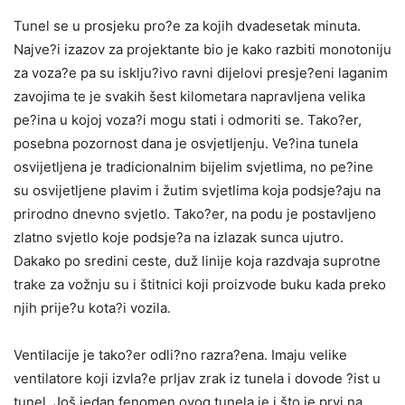
Tunel se u prosjeku pro?e za kojih dvadesetak minuta.
Najve?i izazov za projektante bio je kako razbiti monotoniju
za voza?e pa su isklju?ivo ravni dijelovi presje?eni laganim
zavojima te je svakih šest kilometara napravljena velika
pe?ina u kojoj voza?i mogu stati i odmoriti se. Tako?er,
posebna pozornost dana je osvjetljenju. Ve?ina tunela
osvijetljena je tradicionalnim bijelim svjetlima, no pe?ine
su osvijetljene plavim i žutim svjetlima koja podsje?aju na
prirodno dnevno svjetlo. Tako?er, na podu je postavljeno
zlatno svjetlo koje podsje?a na izlazak sunca ujutro.
Dakako po sredini ceste, duž linije koja razdvaja suprotne
trake za vožnju su i štitnici koji proizvode buku kada preko
njih prije?u kota?i vozila.
Ventilacije je tako?er odli?no razra?ena. Imaju velike
ventilatore koji izvla?e prljav zrak iz tunela i dovode ?ist u
tunel. Još jedan fenomen ovog tunela je i što je prvi na