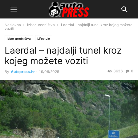
Naslovna
Izbor uredništva
Laerdal – najdalji tunel kroz kojeg možete
voziti
Izbor uredništva
Lifestyle
Laerdal – najdalji tunel kroz
kojeg možete voziti
3636
0
By
Autopress.hr
-
19/06/2025