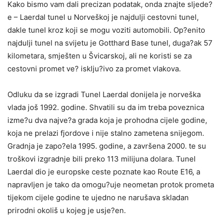
Kako bismo vam dali precizan podatak, onda znajte sljede?
e – Laerdal tunel u Norveškoj je najdulji cestovni tunel,
dakle tunel kroz koji se mogu voziti automobili. Op?enito
najdulji tunel na svijetu je Gotthard Base tunel, duga?ak 57
kilometara, smješten u Švicarskoj, ali ne koristi se za
cestovni promet ve? isklju?ivo za promet vlakova.
Odluku da se izgradi Tunel Laerdal donijela je norveška
vlada još 1992. godine. Shvatili su da im treba poveznica
izme?u dva najve?a grada koja je prohodna cijele godine,
koja ne prelazi fjordove i nije stalno zametena snijegom.
Gradnja je zapo?ela 1995. godine, a završena 2000. te su
troškovi izgradnje bili preko 113 milijuna dolara. Tunel
Laerdal dio je europske ceste poznate kao Route E16, a
napravljen je tako da omogu?uje neometan protok prometa
tijekom cijele godine te ujedno ne narušava skladan
prirodni okoliš u kojeg je usje?en.