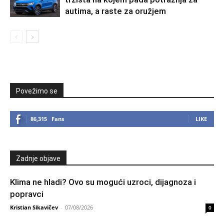
autima, a raste za oružjem
Povežimo se
86,315
Fans
LIKE
Zadnje objave
Klima ne hladi? Ovo su mogući uzroci, dijagnoza i
popravci
Kristian Sikavičev
-
07/08/2026
0