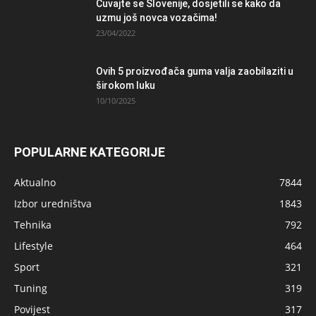
Čuvajte se Slovenije, dosjetili se kako da
uzmu još novca vozačima!
23/04/2022
Ovih 5 proizvođača guma valja zaobilaziti u
širokom luku
10/10/2025
POPULARNE KATEGORIJE
Aktualno
7844
Izbor uredništva
1843
Tehnika
792
Lifestyle
464
Sport
321
Tuning
319
Povijest
317