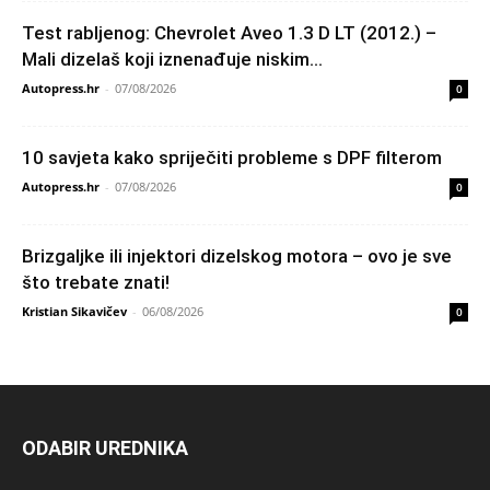
Test rabljenog: Chevrolet Aveo 1.3 D LT (2012.) –
Mali dizelaš koji iznenađuje niskim...
Autopress.hr
-
07/08/2026
0
10 savjeta kako spriječiti probleme s DPF filterom
Autopress.hr
-
07/08/2026
0
Brizgaljke ili injektori dizelskog motora – ovo je sve
što trebate znati!
Kristian Sikavičev
-
06/08/2026
0
ODABIR UREDNIKA