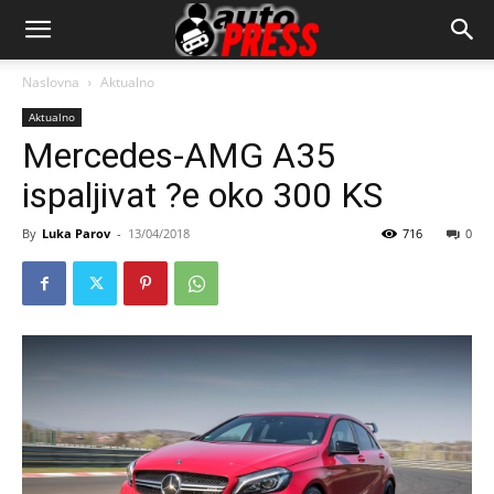
AutopressHR
Naslovna
Aktualno
Aktualno
Mercedes-AMG A35
ispaljivat ?e oko 300 KS
By
Luka Parov
-
13/04/2018
716
0