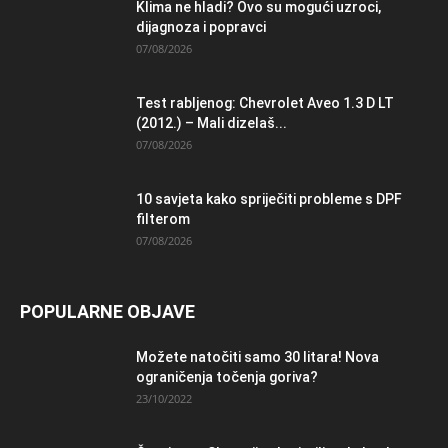
Klima ne hladi? Ovo su mogući uzroci,
dijagnoza i popravci
07/08/2026
Test rabljenog: Chevrolet Aveo 1.3 D LT
(2012.) – Mali dizelaš...
07/08/2026
10 savjeta kako spriječiti probleme s DPF
filterom
07/08/2026
POPULARNE OBJAVE
Možete natočiti samo 30 litara! Nova
ograničenja točenja goriva?
23/10/2022