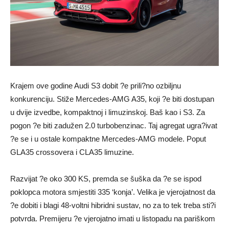
Krajem ove godine Audi S3 dobit ?e prili?no ozbiljnu
konkurenciju. Stiže Mercedes-AMG A35, koji ?e biti dostupan
u dvije izvedbe, kompaktnoj i limuzinskoj. Baš kao i S3. Za
pogon ?e biti zadužen 2.0 turbobenzinac. Taj agregat ugra?ivat
?e se i u ostale kompaktne Mercedes-AMG modele. Poput
GLA35 crossovera i CLA35 limuzine.
Razvijat ?e oko 300 KS, premda se šuška da ?e se ispod
poklopca motora smjestiti 335 ‘konja’. Velika je vjerojatnost da
?e dobiti i blagi 48-voltni hibridni sustav, no za to tek treba sti?i
potvrda. Premijeru ?e vjerojatno imati u listopadu na pariškom