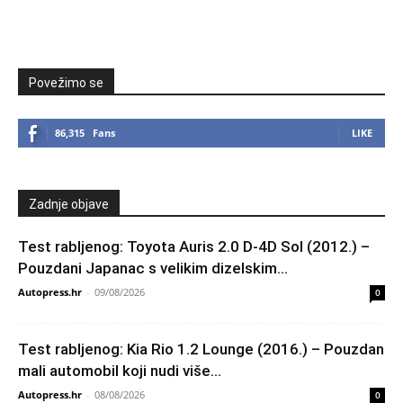
Povežimo se
86,315
Fans
LIKE
Zadnje objave
Test rabljenog: Toyota Auris 2.0 D-4D Sol (2012.) –
Pouzdani Japanac s velikim dizelskim...
Autopress.hr
-
09/08/2026
0
Test rabljenog: Kia Rio 1.2 Lounge (2016.) – Pouzdan
mali automobil koji nudi više...
Autopress.hr
-
08/08/2026
0