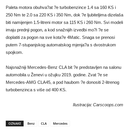
Paleta motora obuhva?at ?e turbobenzince 1.4 sa 160 KS i
250 Nm te 2.0 sa 220 KS i 350 Nm, dok ?e ljubiteljima dizelaša
biti namijenjen 1.5-litreni motor sa 115 KS i 260 Nm. Svi modeli
imaju prednji pogon, a kod snažnijih izvedbi mo?i ?e se
doplatiti za pogon na sve kota?e 4Matic. Snaga se prenosi
putem 7-stupanjskog automatskog mjenja?a s dvostrukom
spojkom.
Najsnažniji Mercedes-Benz CLA bit ?e predstavljen na salonu
automobila u Ženevi u ožujku 2019. godine. Zvat ?e se
Mercedes-AMG CLA45, a pod haubom ?e donositi 2-litrenog
turbobenzinca s više od 400 KS.
Ilustracija: Carscoops.com
OZNAKE
Benz
CLA
Mercedes