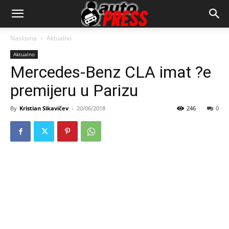
AutopressHR
Naslovna
Aktualno
Aktualno
Mercedes-Benz CLA imat ?e
premijeru u Parizu
By
Kristian Sikavičev
-
20/06/2018
246
0