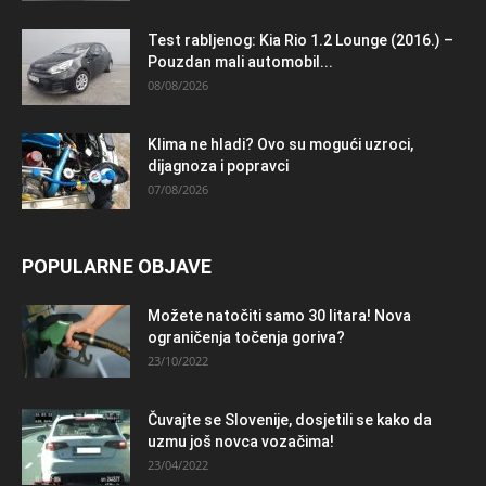
Test rabljenog: Kia Rio 1.2 Lounge (2016.) –
Pouzdan mali automobil...
08/08/2026
Klima ne hladi? Ovo su mogući uzroci,
dijagnoza i popravci
07/08/2026
POPULARNE OBJAVE
Možete natočiti samo 30 litara! Nova
ograničenja točenja goriva?
23/10/2022
Čuvajte se Slovenije, dosjetili se kako da
uzmu još novca vozačima!
23/04/2022