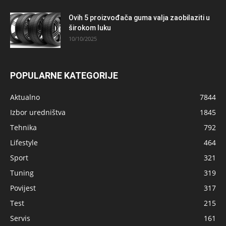
Ovih 5 proizvođača guma valja zaobilaziti u
širokom luku
10/10/2025
POPULARNE KATEGORIJE
Aktualno
7844
Izbor uredništva
1845
Tehnika
792
Lifestyle
464
Sport
321
Tuning
319
Povijest
317
Test
215
Servis
161