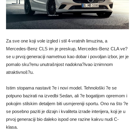
Za sve one koji vole izgled i stil 4-vratnih limuzina, a
Mercedes-Benz CLS im je preskup, Mercedes-Benz CLA ve?
se u prvoj generaciji nametnuo kao dobar i povoljan izbor, jer je
pomalo sku?enu unutrašnjost nadokna?ivao iznimnom
atraktivnoš?u.
Istim stopama nastavit ?e i novi model. Tehnološki ?e se
potpuno bazirati na izvedbi Sedan, ali ?e bogatijom opremom i
pokojim stilskim detaljem biti usmjereniji sportu. Ono na što ?e
se posebno paziti je dizajn i kvaliteta izrade interijera, koji je u
prvoj generaciji bio daleko ispod one razine kakvu nudi C-
klasa.