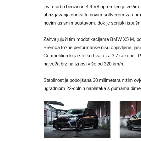
Twin-turbo benzinac 4.4 V8 opremljen je ve?im
ubrizgavanja goriva te novim softverom za upra
novim usisnim sustavom, dok je serijski ispušn
Zahvaljuju?i tim modofikacijama BMW X5 M, o
Premda to?ne performanse nisu objavljene, jasno
Competition koja stotku hvata za 3,7 sekundi. P
najve?a brzina iznosi više od 320 km/h.
Stabilnost je poboljšana 30 milimetara nižim o
ugradnjom 22-colnih naplataka s gumama dimen