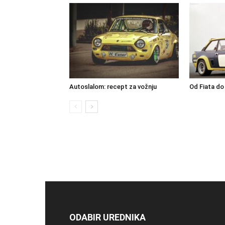
Autoslalom: recept za vožnju
Od Fiata do
ODABIR UREDNIKA