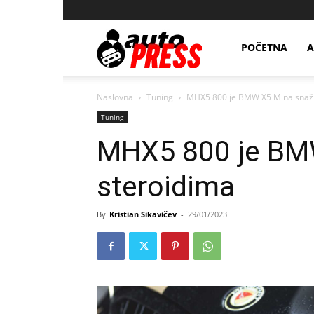
AutopressHR
POČETNA
A
Naslovna
Tuning
MHX5 800 je BMW X5 M na snaž
Tuning
MHX5 800 je BM
steroidima
By
Kristian Sikavičev
-
29/01/2023