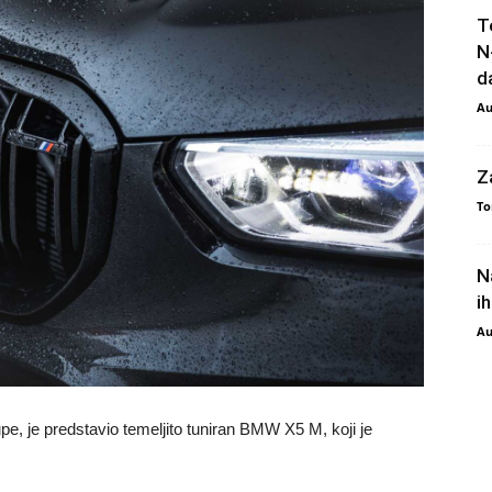
T
N
da
Au
Z
To
N
i
Au
e, je predstavio temeljito tuniran BMW X5 M, koji je