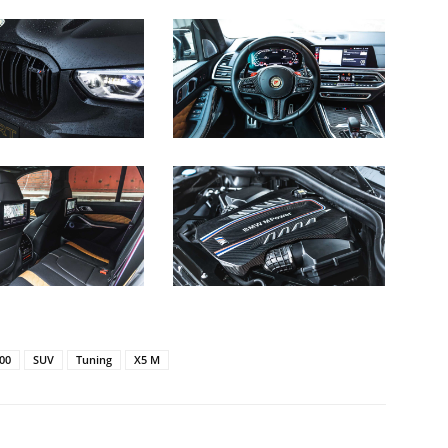
00
SUV
Tuning
X5 M