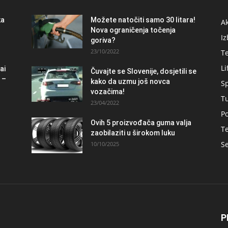
ka
Možete natočiti samo 30 litara!
A
Nova ograničenja točenja
Iz
goriva?
23/10/2022
T
Li
ai
Čuvajte se Slovenije, dosjetili se
 –
kako da uzmu još novca
S
vozačima!
T
23/04/2022
Po
Ovih 5 proizvođača guma valja
Te
zaobilaziti u širokom luku
Se
10/10/2025
P