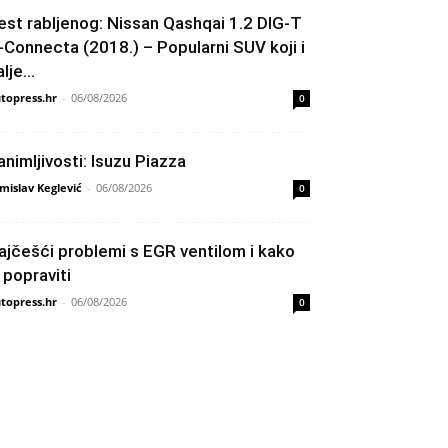
est rabljenog: Nissan Qashqai 1.2 DIG-T
-Connecta (2018.) – Popularni SUV koji i
lje...
topress.hr
-
06/08/2026
0
animljivosti: Isuzu Piazza
mislav Keglević
-
06/08/2026
0
ajčešći problemi s EGR ventilom i kako
h popraviti
topress.hr
-
06/08/2026
0