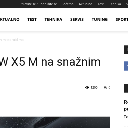
Prijavite se / Pridružite se
Početna
Aktualno
Test
Tehnika
S
KTUALNO
TEST
TEHNIKA
SERVIS
TUNING
SPOR
nim steroidima
W X5 M na snažnim
1200
0
R
p
To