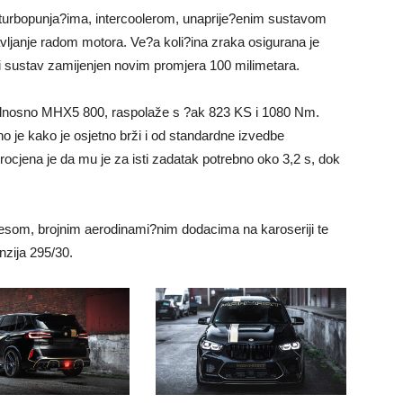
 turbopunja?ima, intercoolerom, unaprije?enim sustavom
vljanje radom motora. Ve?a koli?ina zraka osigurana je
i sustav zamijenjen novim promjera 100 milimetara.
dnosno MHX5 800, raspolaže s ?ak 823 KS i 1080 Nm.
 je kako je osjetno brži i od standardne izvedbe
rocjena je da mu je za isti zadatak potrebno oko 3,2 s, dok
vjesom, brojnim aerodinami?nim dodacima na karoseriji te
zija 295/30.