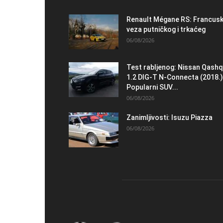
Renault Mégane RS: Francus
veza putničkog i trkaćeg
06/08/2026
Test rabljenog: Nissan Qashq
1.2 DIG-T N-Connecta (2018.)
Popularni SUV...
06/08/2026
Zanimljivosti: Isuzu Piazza
06/08/2026