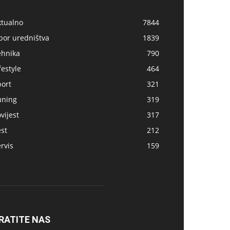
ktualno
7844
bor uredništva
1839
ehnika
790
festyle
464
port
321
uning
319
vijest
317
st
212
rvis
159
RATITE NAS