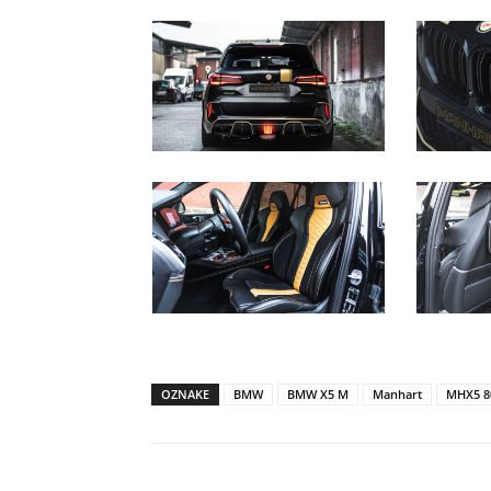
OZNAKE
BMW
BMW X5 M
Manhart
MHX5 8