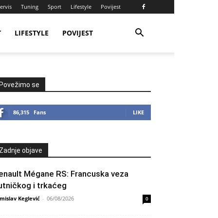
ervis
Tuning
Sport
Lifestyle
Povijest
T
LIFESTYLE
POVIJEST
Povežimo se
86,315
Fans
LIKE
Zadnje objave
enault Mégane RS: Francuska veza
utničkog i trkaćeg
mislav Keglević
-
06/08/2026
0