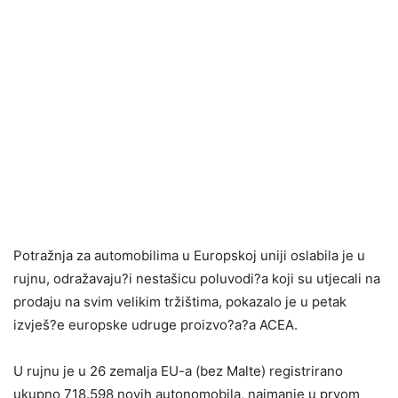
Potražnja za automobilima u Europskoj uniji oslabila je u
rujnu, odražavaju?i nestašicu poluvodi?a koji su utjecali na
prodaju na svim velikim tržištima, pokazalo je u petak
izvješ?e europske udruge proizvo?a?a ACEA.
U rujnu je u 26 zemalja EU-a (bez Malte) registrirano
ukupno 718.598 novih autonomobila, najmanje u prvom