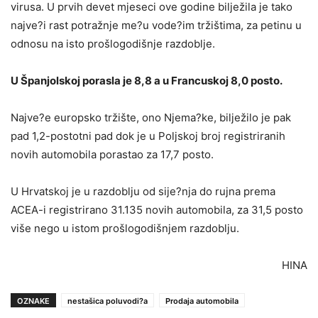
virusa. U prvih devet mjeseci ove godine bilježila je tako
najve?i rast potražnje me?u vode?im tržištima, za petinu u
odnosu na isto prošlogodišnje razdoblje.
U Španjolskoj porasla je 8,8 a u Francuskoj 8,0 posto.
Najve?e europsko tržište, ono Njema?ke, bilježilo je pak
pad 1,2-postotni pad dok je u Poljskoj broj registriranih
novih automobila porastao za 17,7 posto.
U Hrvatskoj je u razdoblju od sije?nja do rujna prema
ACEA-i registrirano 31.135 novih automobila, za 31,5 posto
više nego u istom prošlogodišnjem razdoblju.
HINA
OZNAKE
nestašica poluvodi?a
Prodaja automobila