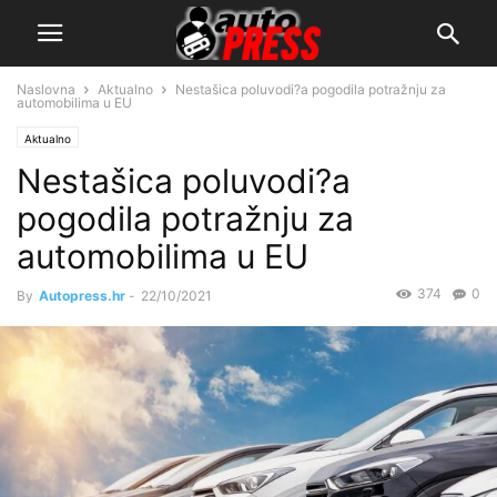
Naslovna
Aktualno
Nestašica poluvodi?a pogodila potražnju za
automobilima u EU
Aktualno
Nestašica poluvodi?a
pogodila potražnju za
automobilima u EU
374
0
By
Autopress.hr
-
22/10/2021