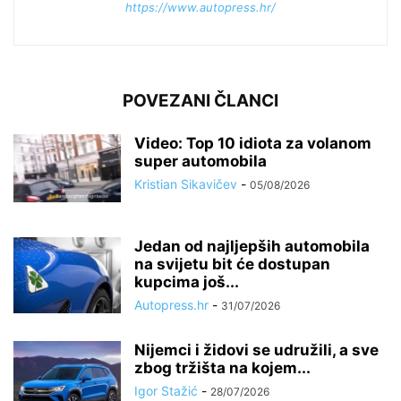
https://www.autopress.hr/
POVEZANI ČLANCI
Video: Top 10 idiota za volanom
super automobila
Kristian Sikavičev
-
05/08/2026
Jedan od najljepših automobila
na svijetu bit će dostupan
kupcima još...
Autopress.hr
-
31/07/2026
Nijemci i židovi se udružili, a sve
zbog tržišta na kojem...
Igor Stažić
-
28/07/2026