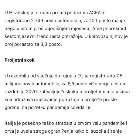
U Hrvatskoj je u rujnu prema podacima ACEA-e
registrirano 2.749 novih automobila, za 10,1 posto manje
nego u istom prošlogodišnjem mjesecu, ?ime je prekinut
šestomjese?ni trend rasta potražnje. U kolovozu njihov je
broj porastao za 8,3 posto.
Proljetni skok
U razdoblju od sije?nja do rujna u EU je registrirano 7,5
milijuna novih automobila, za 6,6 posto više nego u istom
razdoblju 2020. zahvaljuju?i skoku u proljetnim mjesecima
koji odražava urušavanje potražnje u prolje?e prošle
godine, na po?etku pandemije covida 19.
Italija je posebno teško stradala u prvom valu pandemije i
prva je uvela stroga ograni?enja kako bi suzbila širenje