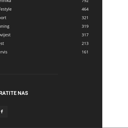
ehnika
792
festyle
464
port
321
uning
319
vijest
317
st
213
rvis
161
RATITE NAS