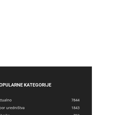
OPULARNE KATEGORIJE
ktualno
7844
bor uredništva
1843