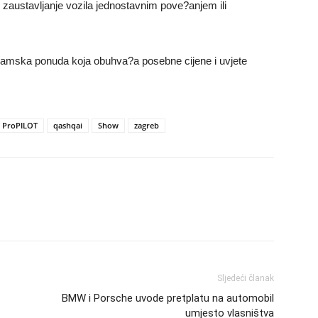
zaustavljanje vozila jednostavnim pove?anjem ili
ajamska ponuda koja obuhva?a posebne cijene i uvjete
ProPILOT
qashqai
Show
zagreb
Sljedeći članak
BMW i Porsche uvode pretplatu na automobil
umjesto vlasništva