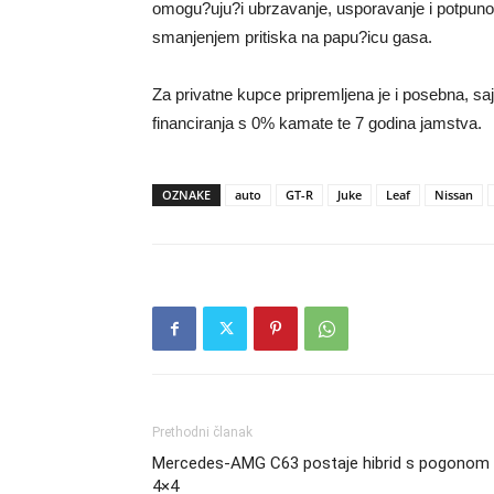
omogu?uju?i ubrzavanje, usporavanje i potpuno 
smanjenjem pritiska na papu?icu gasa.
Za privatne kupce pripremljena je i posebna, s
financiranja s 0% kamate te 7 godina jamstva.
OZNAKE
auto
GT-R
Juke
Leaf
Nissan
Prethodni članak
Mercedes-AMG C63 postaje hibrid s pogonom
4×4