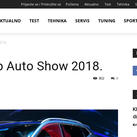
Prijavite se / Pridružite se
Početna
Aktualno
Test
Tehnika
S
KTUALNO
TEST
TEHNIKA
SERVIS
TUNING
SPOR
018.
b Auto Show 2018.
802
0
K
d
Kr