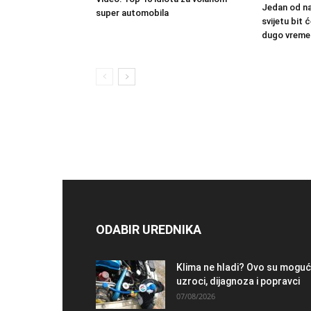
Jedan od na
super automobila
svijetu bit
dugo vreme
ODABIR UREDNIKA
Klima ne hladi? Ovo su moguć
uzroci, dijagnoza i popravci
07/08/2026