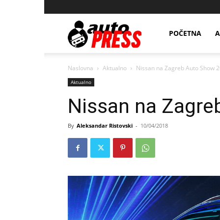
AutopressHR
POČETNA
A
Naslovna
Aktualno
Nissan na Zagreb Auto Show 2
Aktualno
Nissan na Zagre
By
Aleksandar Ristovski
-
10/04/2018