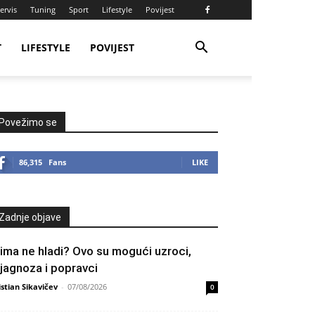
ervis
Tuning
Sport
Lifestyle
Povijest
T
LIFESTYLE
POVIJEST
Povežimo se
86,315
Fans
LIKE
Zadnje objave
lima ne hladi? Ovo su mogući uzroci,
ijagnoza i popravci
istian Sikavičev
-
07/08/2026
0