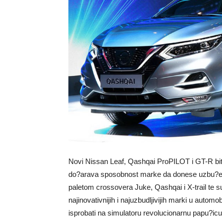
Novi Nissan Leaf, Qashqai ProPILOT i GT-R bit 
do?arava sposobnost marke da donese uzbu?e
paletom crossovera Juke, Qashqai i X-trail te 
najinovativnijih i najuzbudljivijih marki u automobi
isprobati na simulatoru revolucionarnu papu?icu