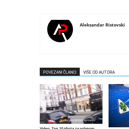
Aleksandar Ristovski
POVEZANI ČLANCI
VIŠE OD AUTORA
Video: Top 10 idiota za volanom