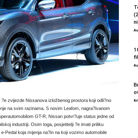
T
(
ni
Au
1
f
Au
B
o
?e zvijezde Nissanova izložbenog prostora koji odli?no
Kr
nje na svim razinama. S novim Leafom, nagra?ivanom
superautomobilom GT-R, Nissan potvr?uje status jedne od
lskoj industriji. Osim toga, posjetitelji ?e imati priliku
 e-Pedal koja mijenja na?in na koji vozimo automobile