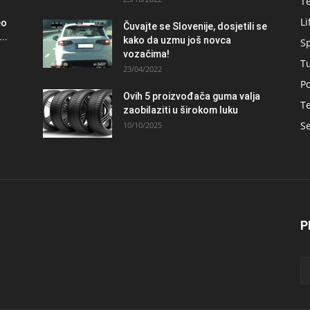
T
Li
eo
Čuvajte se Slovenije, dosjetili se
..
kako da uzmu još novca
S
vozačima!
T
23/04/2022
Po
Ovih 5 proizvođača guma valja
Te
zaobilaziti u širokom luku
Se
10/10/2025
P