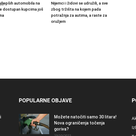
jljepših automobila na
Nijemci i židovi se udružili, a sve
 će dostupan kupcima još
zbog tržišta na kojem pada
na
potražnja za autima, a raste za
oružjem
POPULARNE OBJAVE
P
i
Možete natočiti samo 30 litara!
A
Nova ograničenja točenja
Iz
goriva?
23/10/2022