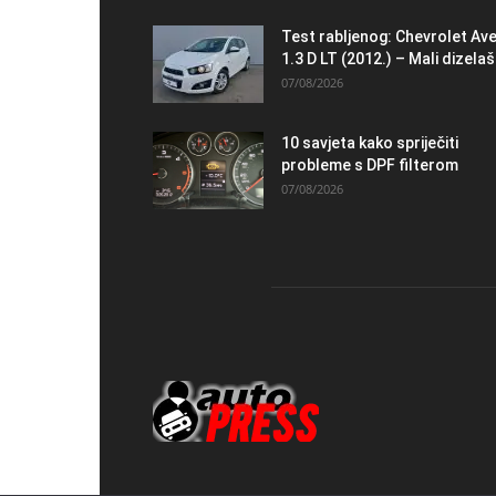
Test rabljenog: Chevrolet Av
1.3 D LT (2012.) – Mali dizelaš.
07/08/2026
10 savjeta kako spriječiti
probleme s DPF filterom
07/08/2026