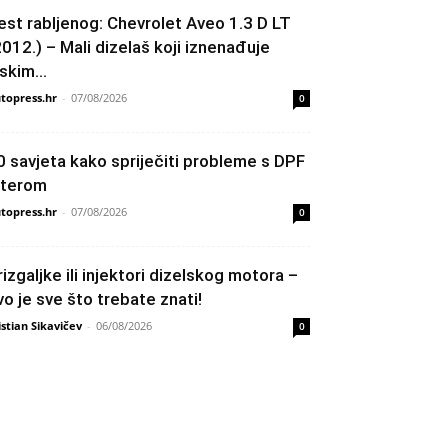
est rabljenog: Chevrolet Aveo 1.3 D LT
2012.) – Mali dizelaš koji iznenađuje
skim...
topress.hr
-
07/08/2026
0
0 savjeta kako spriječiti probleme s DPF
ilterom
topress.hr
-
07/08/2026
0
rizgaljke ili injektori dizelskog motora –
vo je sve što trebate znati!
istian Sikavičev
-
06/08/2026
0