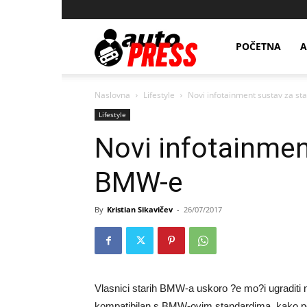
AutopressHR
POČETNA
A
Naslovna
Lifestyle
Novi infotainment sustav za st
Lifestyle
Novi infotainmen
BMW-e
By
Kristian Sikavičev
-
26/07/2017
Vlasnici starih BMW-a uskoro ?e mo?i ugraditi n
kompatibilan s BMW-ovim standardima, kako po p