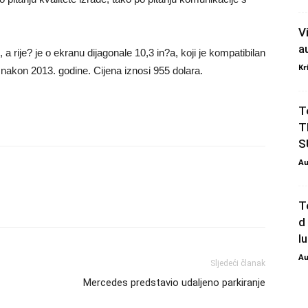
V
a
a rije? je o ekranu dijagonale 10,3 in?a, koji je kompatibilan
Kr
 nakon 2013. godine. Cijena iznosi 955 dolara.
T
T
S
Au
T
d
l
Au
Sljedeći članak
Mercedes predstavio udaljeno parkiranje