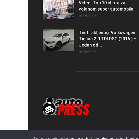
Video: Top 10 idiota za
volanom super automobila
05/08/2026
Test rabljenog: Volkswagen
Tiguan 2.0 TDI DSG (2016.) –
Jedan od...
04/08/2026
We use cookies to ensure that we give you the best exp