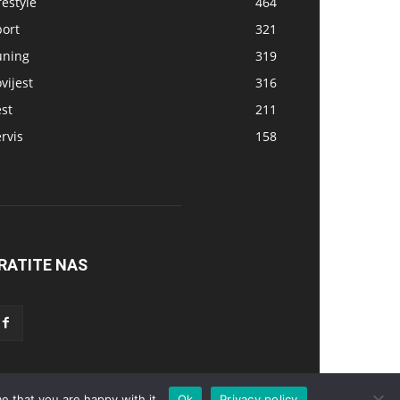
festyle
464
port
321
uning
319
vijest
316
st
211
rvis
158
RATITE NAS
e that you are happy with it.
Ok
Privacy policy