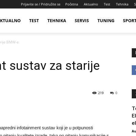
Prijavite se / Pridružite se
Početna
Aktualno
Test
Tehnika
S
KTUALNO
TEST
TEHNIKA
SERVIS
TUNING
SPOR
arije BMW-e
t sustav za starije
219
0
T
E
e
apredni infotainment sustav koji je u potpunosti
Au
itanju kvalitete izrade, tako po pitanju komunikacije s