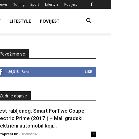
ervis
Tuning
Sport
Lifestyle
Povijest
T
LIFESTYLE
POVIJEST
Povežimo se
86,315
Fans
LIKE
Zadnje objave
est rabljenog: Smart ForTwo Coupe
lectric Prime (2017.) – Mali gradski
lektrični automobil koji...
topress.hr
-
05/08/2026
0