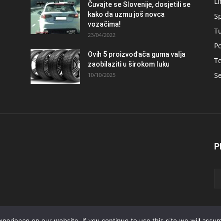
Li
Čuvajte se Slovenije, dosjetili se
kako da uzmu još novca
S
vozačima!
T
23/04/2022
Po
Ovih 5 proizvođača guma valja
Te
zaobilaziti u širokom luku
Se
10/10/2025
P
erience on our website. If you continue to use this site we will assum