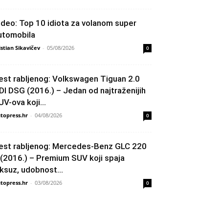
ideo: Top 10 idiota za volanom super
utomobila
istian Sikavičev
-
05/08/2026
0
est rabljenog: Volkswagen Tiguan 2.0
DI DSG (2016.) – Jedan od najtraženijih
UV-ova koji...
topress.hr
-
04/08/2026
0
est rabljenog: Mercedes-Benz GLC 220
 (2016.) – Premium SUV koji spaja
uksuz, udobnost...
topress.hr
-
03/08/2026
0