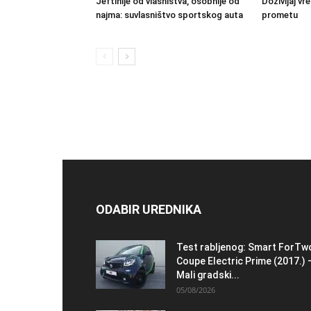
Jeftinije od vlasništva, osobnije od
Doživljaj 
najma: suvlasništvo sportskog auta
prometu
ODABIR UREDNIKA
Test rabljenog: Smart ForTw
Coupe Electric Prime (2017.) 
Mali gradski...
05/08/2026