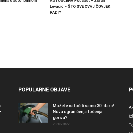
vremena u autonomnom
AUTOSCENA Podcast – Zoran
Levačić – ŠTO SVE OVAJ ČOVJEK
RADI?
POPULARNE OBJAVE
P
o
Možete natočiti samo 30 litara!
A
–
Nova ograničenja točenja
Iz
goriva?
23/10/2022
T