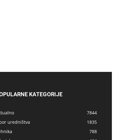
OPULARNE KATEGORIJE
ktualno
7844
bor uredništva
1835
ehnika
788