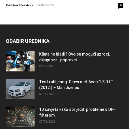
Kristian Sikavičev
-
06/08/2026
0
ODABIR UREDNIKA
Klima ne hladi? Ovo su mogući uzroci,
dijagnoza i popravci
07/08/2026
Test rabljenog: Chevrolet Aveo 1.3 D LT
(2012.) – Mali dizelaš...
07/08/2026
10 savjeta kako spriječiti probleme s DPF
filterom
07/08/2026