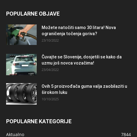
POPULARNE OBJAVE
Možete natočiti samo 30 litara! Nova
ograničenja točenja goriva?
23/10/2022
Čuvajte se Slovenije, dosjetili se kako da
uzmu još novca vozačima!
23/04/2022
Ovih 5 proizvođača guma valja zaobilaziti u
širokom luku
10/10/2025
POPULARNE KATEGORIJE
Aktualno
7844