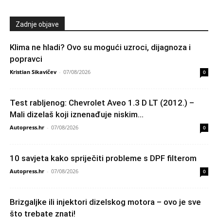
Zadnje objave
Klima ne hladi? Ovo su mogući uzroci, dijagnoza i
popravci
Kristian Sikavičev
-
07/08/2026
0
Test rabljenog: Chevrolet Aveo 1.3 D LT (2012.) –
Mali dizelaš koji iznenađuje niskim...
Autopress.hr
-
07/08/2026
0
10 savjeta kako spriječiti probleme s DPF filterom
Autopress.hr
-
07/08/2026
0
Brizgaljke ili injektori dizelskog motora – ovo je sve
što trebate znati!