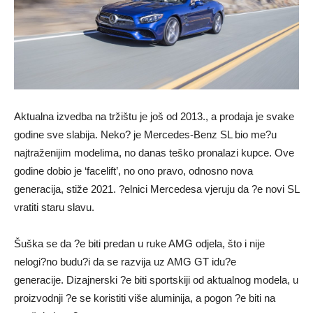
Aktualna izvedba na tržištu je još od 2013., a prodaja je svake
godine sve slabija. Neko? je Mercedes-Benz SL bio me?u
najtraženijim modelima, no danas teško pronalazi kupce. Ove
godine dobio je ‘facelift’, no ono pravo, odnosno nova
generacija, stiže 2021. ?elnici Mercedesa vjeruju da ?e novi SL
vratiti staru slavu.
Šuška se da ?e biti predan u ruke AMG odjela, što i nije
nelogi?no budu?i da se razvija uz AMG GT idu?e
generacije. Dizajnerski ?e biti sportskiji od aktualnog modela, u
proizvodnji ?e se koristiti više aluminija, a pogon ?e biti na