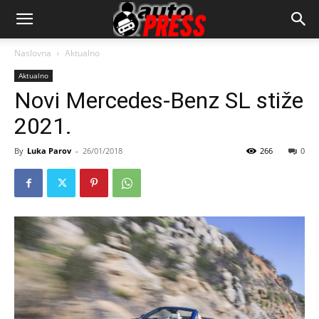
AutopressHR
Naslovna
Aktualno
Aktualno
Novi Mercedes-Benz SL stiže
2021.
By
Luka Parov
-
26/01/2018
266
0