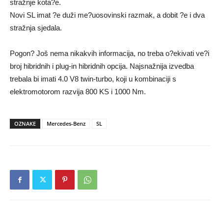
stražnje kota?e.
Novi SL imat ?e duži me?uosovinski razmak, a dobit ?e i dva
stražnja sjedala.
Pogon? Još nema nikakvih informacija, no treba o?ekivati ve?i
broj hibridnih i plug-in hibridnih opcija. Najsnažnija izvedba
trebala bi imati 4.0 V8 twin-turbo, koji u kombinaciji s
elektromotorom razvija 800 KS i 1000 Nm.
OZNAKE
Mercedes-Benz
SL