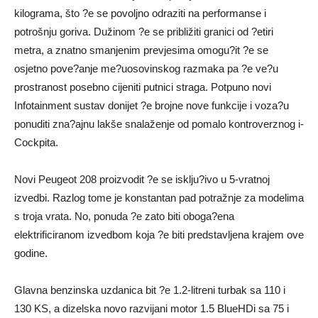
kilograma, što ?e se povoljno odraziti na performanse i
potrošnju goriva. Dužinom ?e se približiti granici od ?etiri
metra, a znatno smanjenim prevjesima omogu?it ?e se
osjetno pove?anje me?uosovinskog razmaka pa ?e ve?u
prostranost posebno cijeniti putnici straga. Potpuno novi
Infotainment sustav donijet ?e brojne nove funkcije i voza?u
ponuditi zna?ajnu lakše snalaženje od pomalo kontroverznog i-
Cockpita.
Novi Peugeot 208 proizvodit ?e se isklju?ivo u 5-vratnoj
izvedbi. Razlog tome je konstantan pad potražnje za modelima
s troja vrata. No, ponuda ?e zato biti oboga?ena
elektrificiranom izvedbom koja ?e biti predstavljena krajem ove
godine.
Glavna benzinska uzdanica bit ?e 1.2-litreni turbak sa 110 i
130 KS, a dizelska novo razvijani motor 1.5 BlueHDi sa 75 i