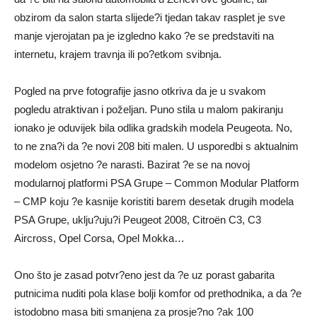
obzirom da salon starta slijede?i tjedan takav rasplet je sve
manje vjerojatan pa je izgledno kako ?e se predstaviti na
internetu, krajem travnja ili po?etkom svibnja.
Pogled na prve fotografije jasno otkriva da je u svakom
pogledu atraktivan i poželjan. Puno stila u malom pakiranju
ionako je oduvijek bila odlika gradskih modela Peugeota. No,
to ne zna?i da ?e novi 208 biti malen. U usporedbi s aktualnim
modelom osjetno ?e narasti. Bazirat ?e se na novoj
modularnoj platformi PSA Grupe – Common Modular Platform
– CMP koju ?e kasnije koristiti barem desetak drugih modela
PSA Grupe, uklju?uju?i Peugeot 2008, Citroën C3, C3
Aircross, Opel Corsa, Opel Mokka…
Ono što je zasad potvr?eno jest da ?e uz porast gabarita
putnicima nuditi pola klase bolji komfor od prethodnika, a da ?e
istodobno masa biti smanjena za prosje?no ?ak 100