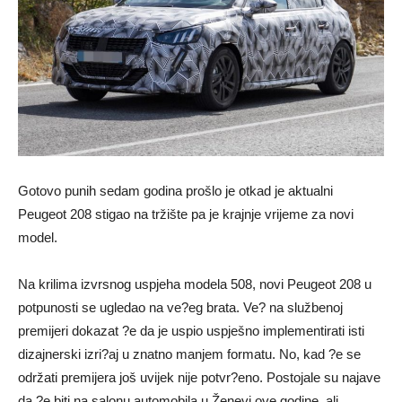
Gotovo punih sedam godina prošlo je otkad je aktualni
Peugeot 208 stigao na tržište pa je krajnje vrijeme za novi
model.
Na krilima izvrsnog uspjeha modela 508, novi Peugeot 208 u
potpunosti se ugledao na ve?eg brata. Ve? na službenoj
premijeri dokazat ?e da je uspio uspješno implementirati isti
dizajnerski izri?aj u znatno manjem formatu. No, kad ?e se
održati premijera još uvijek nije potvr?eno. Postojale su najave
da ?e biti na salonu automobila u Ženevi ove godine, ali