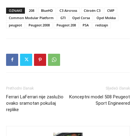
OZNAKE
208
BlueHD
C3 Aircross
Citroën C3
CMP
Common Modular Platform
GTI
Opel Corsa
Opel Mokka
peugeot
Peugeot 2008
Peugeot 208
PSA
redizajn
Prethodni članak
Sljedeći članak
Ferrari LaFerrari nije zaslužio
Konceptni model 508 Peugeot
ovako sramotan pokušaj
Sport Engineered
replike