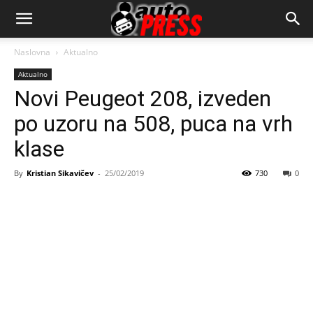
AutopressHR
Naslovna
Aktualno
Aktualno
Novi Peugeot 208, izveden
po uzoru na 508, puca na vrh
klase
By
Kristian Sikavičev
-
25/02/2019
730
0