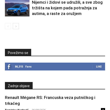
Nijemci i židovi se udružili, a sve zbog
tržišta na kojem pada potražnja za
autima, a raste za oružjem
Povežimo se
86,315
Fans
LIKE
Zadnje objave
Renault Mégane RS: Francuska veza putničkog i
trkaćeg
Tomislav Keglević
-
06/08/2026
0