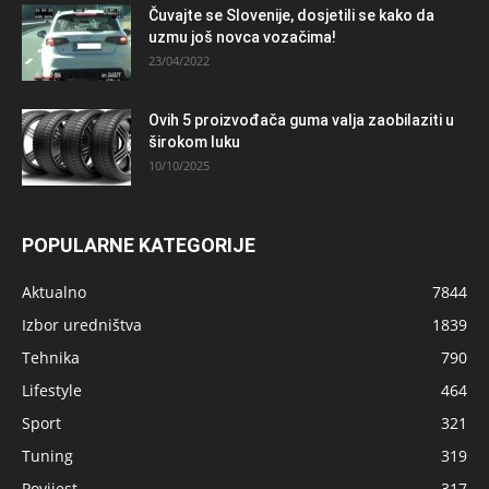
Čuvajte se Slovenije, dosjetili se kako da
uzmu još novca vozačima!
23/04/2022
Ovih 5 proizvođača guma valja zaobilaziti u
širokom luku
10/10/2025
POPULARNE KATEGORIJE
Aktualno
7844
Izbor uredništva
1839
Tehnika
790
Lifestyle
464
Sport
321
Tuning
319
Povijest
317