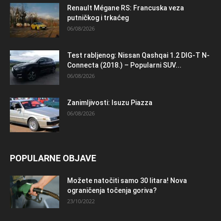
Renault Mégane RS: Francuska veza
putničkog i trkaćeg
06/08/2026
Test rabljenog: Nissan Qashqai 1.2 DIG-T N-
Connecta (2018.) – Popularni SUV...
06/08/2026
Zanimljivosti: Isuzu Piazza
06/08/2026
POPULARNE OBJAVE
Možete natočiti samo 30 litara! Nova
ograničenja točenja goriva?
23/10/2022