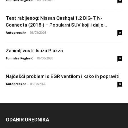
Test rabljenog: Nissan Qashqai 1.2 DIG-T N-
Connecta (2018.) – Popularni SUV koji i dalje...
Autopress.hr
-
06/08/2026
0
Zanimljivosti: Isuzu Piazza
Tomislav Keglević
-
06/08/2026
0
Najčešći problemi s EGR ventilom i kako ih popraviti
Autopress.hr
-
06/08/2026
0
ODABIR UREDNIKA