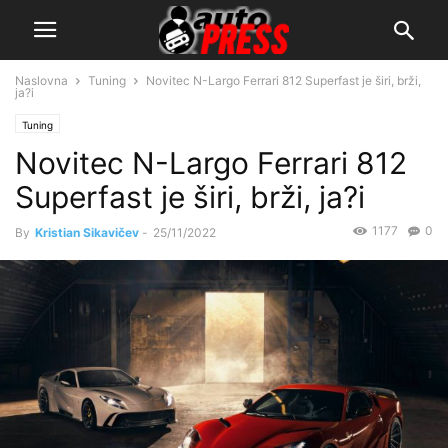
Naslovna
Tuning
Novitec N-Largo Ferrari 812 Superfast je širi, brži,
ja?i
Tuning
Novitec N-Largo Ferrari 812
Superfast je širi, brži, ja?i
1177
0
By
Kristian Sikavičev
-
25/11/2022