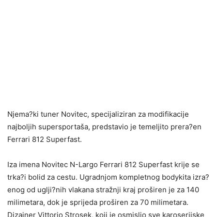
Njema?ki tuner Novitec, specijaliziran za modifikacije
najboljih supersportaša, predstavio je temeljito prera?en
Ferrari 812 Superfast.
Iza imena Novitec N-Largo Ferrari 812 Superfast krije se
trka?i bolid za cestu. Ugradnjom kompletnog bodykita izra?
enog od uglji?nih vlakana stražnji kraj proširen je za 140
milimetara, dok je sprijeda proširen za 70 milimetara.
Dizajner Vittorio Strosek, koji je osmislio sve karoserijske