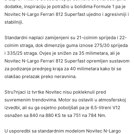
dodatke, inspiraciju je potražio u bolidima Formule 1 pa je
Novitec N-Largo Ferrari 812 Superfast ujedno i agresivniji i
stabilniji.
Standardni naplaci zamijenjeni su 21-colnim sprijeda i 22-
colnim straga, dok dimenzije guma iznose 275/30 sprijeda
i 335/25 straga. Ovjes je snižen za 35 milimetara, ali je
Novitec N-Largo Ferrari 812 Superfast opremljen sustavom
za podizanje prednjeg kraja za 40 milimetara kako bi se
olakšao prelazak preko neravnina.
Stru?njaci iz tvrtke Novitec nisu pokleknuli pred
suvremenim trendovima. Motor su ostavili u atmosferskoj
izvedbi, ali su ga osjetno poboljšali pa je 6.5-litreni V12
osnažen sa 840 na 880 KS te sa 751 na 784 Nm.
U usporedbi sa standardnim modelom Novitec N-Largo