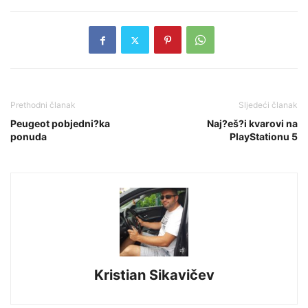
Prethodni članak
Sljedeći članak
Peugeot pobjedni?ka
Naj?eš?i kvarovi na
ponuda
PlayStationu 5
Kristian Sikavičev