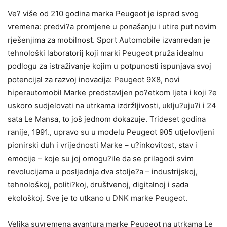
Ve? više od 210 godina marka Peugeot je ispred svog
vremena: predvi?a promjene u ponašanju i utire put novim
rješenjima za mobilnost. Sport Automobile izvanredan je
tehnološki laboratorij koji marki Peugeot pruža idealnu
podlogu za istraživanje kojim u potpunosti ispunjava svoj
potencijal za razvoj inovacija: Peugeot 9X8, novi
hiperautomobil Marke predstavljen po?etkom ljeta i koji ?e
uskoro sudjelovati na utrkama izdržljivosti, uklju?uju?i i 24
sata Le Mansa, to još jednom dokazuje. Trideset godina
ranije, 1991., upravo su u modelu Peugeot 905 utjelovljeni
pionirski duh i vrijednosti Marke – u?inkovitost, stav i
emocije – koje su joj omogu?ile da se prilagodi svim
revolucijama u posljednja dva stolje?a – industrijskoj,
tehnološkoj, politi?koj, društvenoj, digitalnoj i sada
ekološkoj. Sve je to utkano u DNK marke Peugeot.
Velika suvremena avantura marke Peugeot na utrkama Le