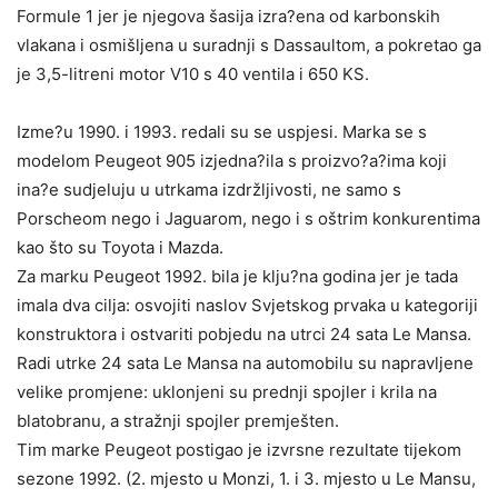
Formule 1 jer je njegova šasija izra?ena od karbonskih
vlakana i osmišljena u suradnji s Dassaultom, a pokretao ga
je 3,5-litreni motor V10 s 40 ventila i 650 KS.
Izme?u 1990. i 1993. redali su se uspjesi. Marka se s
modelom Peugeot 905 izjedna?ila s proizvo?a?ima koji
ina?e sudjeluju u utrkama izdržljivosti, ne samo s
Porscheom nego i Jaguarom, nego i s oštrim konkurentima
kao što su Toyota i Mazda.
Za marku Peugeot 1992. bila je klju?na godina jer je tada
imala dva cilja: osvojiti naslov Svjetskog prvaka u kategoriji
konstruktora i ostvariti pobjedu na utrci 24 sata Le Mansa.
Radi utrke 24 sata Le Mansa na automobilu su napravljene
velike promjene: uklonjeni su prednji spojler i krila na
blatobranu, a stražnji spojler premješten.
Tim marke Peugeot postigao je izvrsne rezultate tijekom
sezone 1992. (2. mjesto u Monzi, 1. i 3. mjesto u Le Mansu,