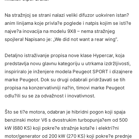
Na stražnjoj se strani nalazi veliki difuzor uokviren istan?
anim linijama koje privla?e poglede i natpis kojim se isti?e
najve?a inovacija na modelu 9X8 – nema stražnjeg
spojlera! Napisano je: „We did not want a rear wing”.
Detaljno istraživanje propisa nove klase Hypercar, koja
predstavlja novu glavnu kategoriju u utrkama izdržljivosti,
inspiriralo je inženjere modela Peugeot SPORT i dizajnere
marke Peugeot. Dok su drugi odabrali pridržavati se tih
propisa na konzervativniji na?in, timovi marke Peugeot
odlu?ili su se za odvažnost i inovativnost.
Što se ti?e motora, odabran je hibridni pogon koji spaja
benzinski motor V6 s dvostrukim turbopunja?em od 500
kW (680 KS) koji pokre?e stražnje kota?e i elektri?ni
motor/generator od 200 kW (270 KS) koji pokre?e prednje