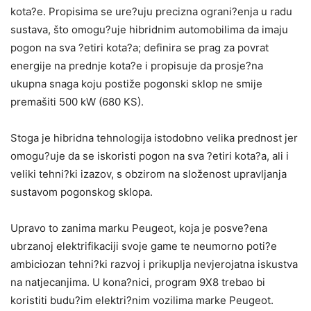
kota?e. Propisima se ure?uju precizna ograni?enja u radu
sustava, što omogu?uje hibridnim automobilima da imaju
pogon na sva ?etiri kota?a; definira se prag za povrat
energije na prednje kota?e i propisuje da prosje?na
ukupna snaga koju postiže pogonski sklop ne smije
premašiti 500 kW (680 KS).
Stoga je hibridna tehnologija istodobno velika prednost jer
omogu?uje da se iskoristi pogon na sva ?etiri kota?a, ali i
veliki tehni?ki izazov, s obzirom na složenost upravljanja
sustavom pogonskog sklopa.
Upravo to zanima marku Peugeot, koja je posve?ena
ubrzanoj elektrifikaciji svoje game te neumorno poti?e
ambiciozan tehni?ki razvoj i prikuplja nevjerojatna iskustva
na natjecanjima. U kona?nici, program 9X8 trebao bi
koristiti budu?im elektri?nim vozilima marke Peugeot.