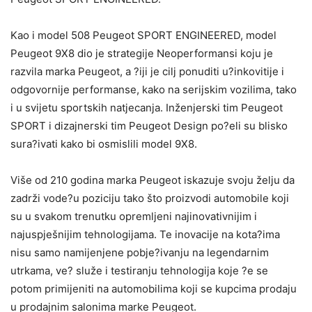
Kao i model 508 Peugeot SPORT ENGINEERED, model
Peugeot 9X8 dio je strategije Neoperformansi koju je
razvila marka Peugeot, a ?iji je cilj ponuditi u?inkovitije i
odgovornije performanse, kako na serijskim vozilima, tako
i u svijetu sportskih natjecanja. Inženjerski tim Peugeot
SPORT i dizajnerski tim Peugeot Design po?eli su blisko
sura?ivati kako bi osmislili model 9X8.
Više od 210 godina marka Peugeot iskazuje svoju želju da
zadrži vode?u poziciju tako što proizvodi automobile koji
su u svakom trenutku opremljeni najinovativnijim i
najuspješnijim tehnologijama. Te inovacije na kota?ima
nisu samo namijenjene pobje?ivanju na legendarnim
utrkama, ve? služe i testiranju tehnologija koje ?e se
potom primijeniti na automobilima koji se kupcima prodaju
u prodajnim salonima marke Peugeot.