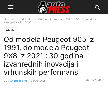
Naslovna
Aktualno
Od modela Peugeot 905 iz 1991. do modela
Peugeot 9X8 iz 2021.:...
Aktualno
Od modela Peugeot 905 iz
1991. do modela Peugeot
9X8 iz 2021.: 30 godina
izvanrednih inovacija i
vrhunskih performansi
377
0
By
Autopress.hr
-
25/08/2021