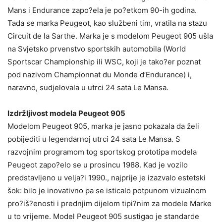
Mans i Endurance zapo?ela je po?etkom 90-ih godina.
Tada se marka Peugeot, kao službeni tim, vratila na stazu
Circuit de la Sarthe. Marka je s modelom Peugeot 905 ušla
na Svjetsko prvenstvo sportskih automobila (World
Sportscar Championship ili WSC, koji je tako?er poznat
pod nazivom Championnat du Monde d’Endurance) i,
naravno, sudjelovala u utrci 24 sata Le Mansa.
Izdržljivost modela Peugeot 905
Modelom Peugeot 905, marka je jasno pokazala da želi
pobijediti u legendarnoj utrci 24 sata Le Mansa. S
razvojnim programom tog sportskog prototipa modela
Peugeot zapo?elo se u prosincu 1988. Kad je vozilo
predstavljeno u velja?i 1990., najprije je izazvalo estetski
šok: bilo je inovativno pa se isticalo potpunom vizualnom
pro?iš?enosti i prednjim dijelom tipi?nim za modele Marke
u to vrijeme. Model Peugeot 905 sustigao je standarde