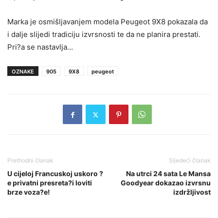
Marka je osmišljavanjem modela Peugeot 9X8 pokazala da
i dalje slijedi tradiciju izvrsnosti te da ne planira prestati.
Pri?a se nastavlja…
OZNAKE
905
9X8
peugeot
Prethodni članak
Sljedeći članak
U cijeloj Francuskoj uskoro ?
Na utrci 24 sata Le Mansa
e privatni presreta?i loviti
Goodyear dokazao izvrsnu
brze voza?e!
izdržljivost