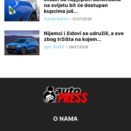
na svijetu bit će dostupan
kupcima još...
Autopress.hr
-
31/07/2026
Nijemci i židovi se udružili, a sve
zbog tržišta na kojem...
Igor Stažić
-
28/07/2026
O NAMA