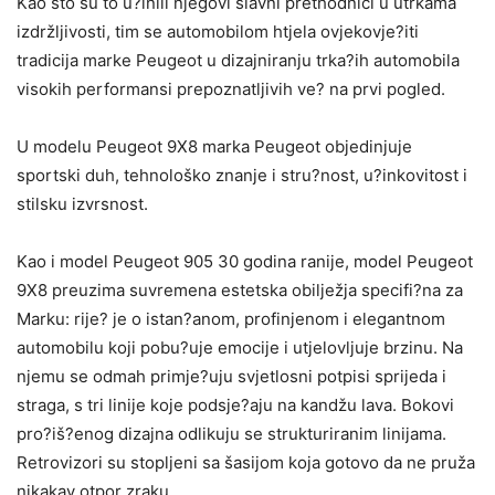
Kao što su to u?inili njegovi slavni prethodnici u utrkama
izdržljivosti, tim se automobilom htjela ovjekovje?iti
tradicija marke Peugeot u dizajniranju trka?ih automobila
visokih performansi prepoznatljivih ve? na prvi pogled.
U modelu Peugeot 9X8 marka Peugeot objedinjuje
sportski duh, tehnološko znanje i stru?nost, u?inkovitost i
stilsku izvrsnost.
Kao i model Peugeot 905 30 godina ranije, model Peugeot
9X8 preuzima suvremena estetska obilježja specifi?na za
Marku: rije? je o istan?anom, profinjenom i elegantnom
automobilu koji pobu?uje emocije i utjelovljuje brzinu. Na
njemu se odmah primje?uju svjetlosni potpisi sprijeda i
straga, s tri linije koje podsje?aju na kandžu lava. Bokovi
pro?iš?enog dizajna odlikuju se strukturiranim linijama.
Retrovizori su stopljeni sa šasijom koja gotovo da ne pruža
nikakav otpor zraku.