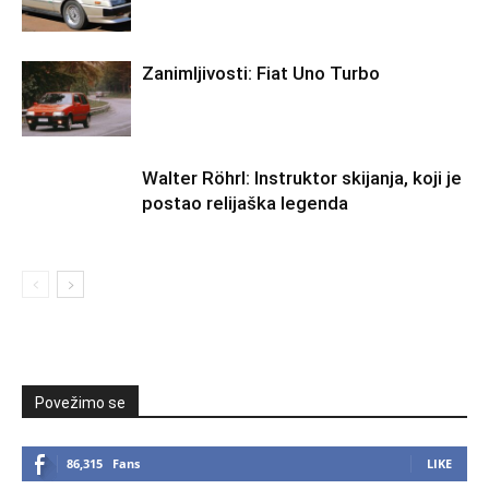
Zanimljivosti: Fiat Uno Turbo
Walter Röhrl: Instruktor skijanja, koji je
postao relijaška legenda
Povežimo se
86,315
Fans
LIKE