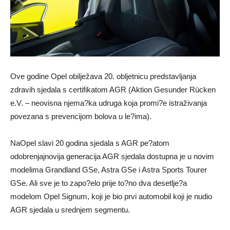
Ove godine Opel obilježava 20. obljetnicu predstavljanja
zdravih sjedala s certifikatom AGR (Aktion Gesunder Rücken
e.V. – neovisna njema?ka udruga koja promi?e istraživanja
povezana s prevencijom bolova u le?ima).
NaOpel slavi 20 godina sjedala s AGR pe?atom
odobrenjajnovija generacija AGR sjedala dostupna je u novim
modelima Grandland GSe, Astra GSe i Astra Sports Tourer
GSe. Ali sve je to zapo?elo prije to?no dva desetlje?a
modelom Opel Signum, koji je bio prvi automobil koji je nudio
AGR sjedala u srednjem segmentu.