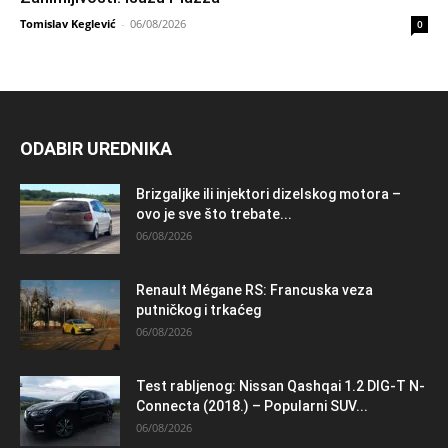
Tomislav Keglević
-
06/08/2026
0
ODABIR UREDNIKA
Brizgaljke ili injektori dizelskog motora –
ovo je sve što trebate...
06/08/2026
Renault Mégane RS: Francuska veza
putničkog i trkaćeg
06/08/2026
Test rabljenog: Nissan Qashqai 1.2 DIG-T N-
Connecta (2018.) – Popularni SUV...
06/08/2026