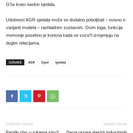
GSe krasi naslon sjedala.
Udobnost AGR sjedala može se dodatno poboljšati – ovisno o
varijanti modela – rashladnim sustavom. Osim toga, funkcija
memorije posebno je korisna kada se voza?i izmjenjuju na
dugim relacijama.
OZNAKE
AGR
Opel
sjedala
Prethodni članak
Sljedeći članak
Pariški chic u rukama stru?
Dacia razvija vlastiti industrijski