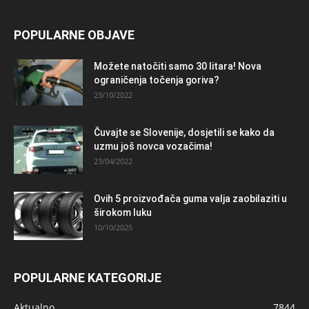
POPULARNE OBJAVE
Možete natočiti samo 30 litara! Nova
ograničenja točenja goriva?
23/10/2022
Čuvajte se Slovenije, dosjetili se kako da
uzmu još novca vozačima!
23/04/2022
Ovih 5 proizvođača guma valja zaobilaziti u
širokom luku
10/10/2025
POPULARNE KATEGORIJE
Aktualno
7844