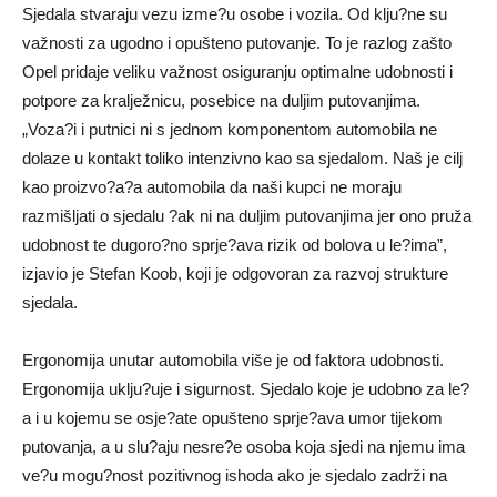
Sjedala stvaraju vezu izme?u osobe i vozila. Od klju?ne su
važnosti za ugodno i opušteno putovanje. To je razlog zašto
Opel pridaje veliku važnost osiguranju optimalne udobnosti i
potpore za kralježnicu, posebice na duljim putovanjima.
„Voza?i i putnici ni s jednom komponentom automobila ne
dolaze u kontakt toliko intenzivno kao sa sjedalom. Naš je cilj
kao proizvo?a?a automobila da naši kupci ne moraju
razmišljati o sjedalu ?ak ni na duljim putovanjima jer ono pruža
udobnost te dugoro?no sprje?ava rizik od bolova u le?ima”,
izjavio je Stefan Koob, koji je odgovoran za razvoj strukture
sjedala.
Ergonomija unutar automobila više je od faktora udobnosti.
Ergonomija uklju?uje i sigurnost. Sjedalo koje je udobno za le?
a i u kojemu se osje?ate opušteno sprje?ava umor tijekom
putovanja, a u slu?aju nesre?e osoba koja sjedi na njemu ima
ve?u mogu?nost pozitivnog ishoda ako je sjedalo zadrži na