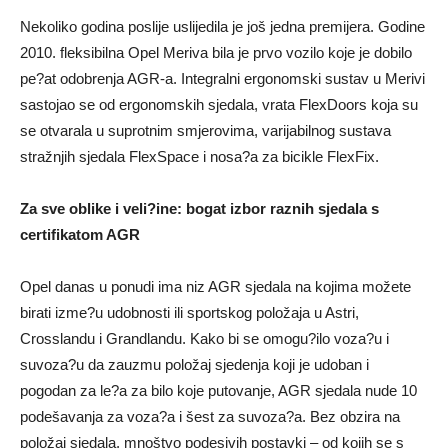
Nekoliko godina poslije uslijedila je još jedna premijera. Godine
2010. fleksibilna Opel Meriva bila je prvo vozilo koje je dobilo
pe?at odobrenja AGR-a. Integralni ergonomski sustav u Merivi
sastojao se od ergonomskih sjedala, vrata FlexDoors koja su
se otvarala u suprotnim smjerovima, varijabilnog sustava
stražnjih sjedala FlexSpace i nosa?a za bicikle FlexFix.
Za sve oblike i veli?ine: bogat izbor raznih sjedala s
certifikatom AGR
Opel danas u ponudi ima niz AGR sjedala na kojima možete
birati izme?u udobnosti ili sportskog položaja u Astri,
Crosslandu i Grandlandu. Kako bi se omogu?ilo voza?u i
suvoza?u da zauzmu položaj sjedenja koji je udoban i
pogodan za le?a za bilo koje putovanje, AGR sjedala nude 10
podešavanja za voza?a i šest za suvoza?a. Bez obzira na
položaj sjedala, mnoštvo podesivih postavki – od kojih se s