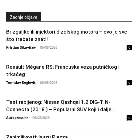
Zadnje objave
Brizgaljke ili injektori dizelskog motora – ovo je sve
što trebate znati!
Kristian Sikavičev
-
06/08/2026
0
Renault Mégane RS: Francuska veza putničkog i
trkaćeg
Tomislav Keglević
-
06/08/2026
0
Test rabljenog: Nissan Qashqai 1.2 DIG-T N-
Connecta (2018.) – Popularni SUV koji i dalje...
Autopress.hr
-
06/08/2026
0
Zanimljivosti: Isuzu Piazza