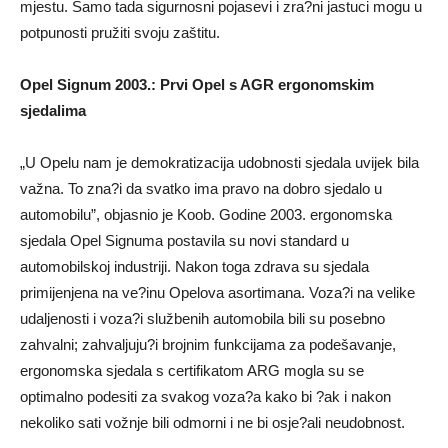
mjestu. Samo tada sigurnosni pojasevi i zra?ni jastuci mogu u
potpunosti pružiti svoju zaštitu.
Opel Signum 2003.: Prvi Opel s AGR ergonomskim
sjedalima
„U Opelu nam je demokratizacija udobnosti sjedala uvijek bila
važna. To zna?i da svatko ima pravo na dobro sjedalo u
automobilu”, objasnio je Koob. Godine 2003. ergonomska
sjedala Opel Signuma postavila su novi standard u
automobilskoj industriji. Nakon toga zdrava su sjedala
primijenjena na ve?inu Opelova asortimana. Voza?i na velike
udaljenosti i voza?i službenih automobila bili su posebno
zahvalni; zahvaljuju?i brojnim funkcijama za podešavanje,
ergonomska sjedala s certifikatom ARG mogla su se
optimalno podesiti za svakog voza?a kako bi ?ak i nakon
nekoliko sati vožnje bili odmorni i ne bi osje?ali neudobnost.