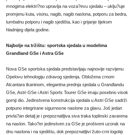
mnogima elektri?no upravlja na voza?evu sjedalu – uklju?uje
promjenu kuta, visinu, nagib, nagib naslona, potporu za bedra,
lumbalnu potporu i nagib sjedišta, kao i grijanje tijekom
hladnijeg dijela godine.
Najbolje na tržištu: sportska sjedala u modelima
Grandland GSe i Astra GSe
Nova GSe sportska sjedala predstavljaju najnovije razvijenu
Opelovu tehnologiju zdravog sjedenja. Obložena crnom
Alcantara tkaninom, elegantna prednja sjedala u Grandlandu
GSe, Astri GSe i Astri Sports Tourer GSe imaju posebno visok
gornji dio. Jedinstvena konstrukcija sjedala u Astri GSe sadrži
potpuno integrirane sigurnosne naslone za glavu. Još jedan
privla?an detalj je i prepoznatljiva siva traka toplinski zavarena
na naslon. Tako?er jedinstven za GSe je prošiveni uzorak na
dnu naslona i na sjedištu, dok prepoznatljivi žuto-crni logotip