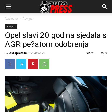
AutopressHR
Naslovna
Povijest
Povijest
Opel slavi 20 godina sjedala s
AGR pe?atom odobrenja
By
Autopress.hr
-
22/03/2023
961
0