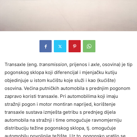
Transaxle (eng.
transmission
, prijenos i
axle
, osovina) je tip
pogonskog sklopa koji diferencijal i mjenjačku kutiju
objedinjuje u istom kućištu koje služi i kao (kućište)
osovina. Većina putničkih automobila s prednjim pogonom
zapravo koristi transaxle. Pri automobilima koji imaju
stražnji pogon i motor montiran naprijed, korištenje
transaxle sustava izmješta getribu s prednjeg dijela
automobila na stražnji i time omogućuje ravnomjerniju
distribuciju težine pogonskog sklopa, tj. omogućuje
automobilu povoljnije težište. Uz to, pogonsko vratilo se