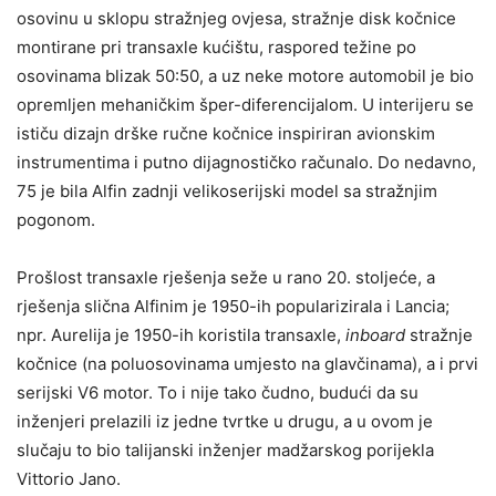
osovinu u sklopu stražnjeg ovjesa, stražnje disk kočnice
montirane pri transaxle kućištu, raspored težine po
osovinama blizak 50:50, a uz neke motore automobil je bio
opremljen mehaničkim šper-diferencijalom. U interijeru se
ističu dizajn drške ručne kočnice inspiriran avionskim
instrumentima i putno dijagnostičko računalo. Do nedavno,
75 je bila Alfin zadnji velikoserijski model sa stražnjim
pogonom.
Prošlost transaxle rješenja seže u rano 20. stoljeće, a
rješenja slična Alfinim je 1950-ih popularizirala i Lancia;
npr. Aurelija je 1950-ih koristila transaxle,
inboard
stražnje
kočnice (na poluosovinama umjesto na glavčinama), a i prvi
serijski V6 motor. To i nije tako čudno, budući da su
inženjeri prelazili iz jedne tvrtke u drugu, a u ovom je
slučaju to bio talijanski inženjer madžarskog porijekla
Vittorio Jano.