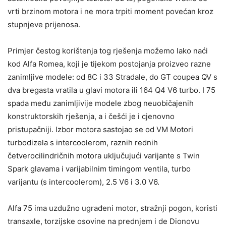
vrti brzinom motora i ne mora trpiti moment povećan kroz
stupnjeve prijenosa.
Primjer čestog korištenja tog rješenja možemo lako naći
kod Alfa Romea, koji je tijekom postojanja proizveo razne
zanimljive modele: od 8C i 33 Stradale, do GT coupea QV s
dva bregasta vratila u glavi motora ili 164 Q4 V6 turbo. I 75
spada među zanimljivije modele zbog neuobičajenih
konstruktorskih rješenja, a i češći je i cjenovno
pristupačniji. Izbor motora sastojao se od VM Motori
turbodizela s intercoolerom, raznih rednih
četverocilindričnih motora uključujući varijante s Twin
Spark glavama i varijabilnim timingom ventila, turbo
varijantu (s intercoolerom), 2.5 V6 i 3.0 V6.
Alfa 75 ima uzdužno ugrađeni motor, stražnji pogon, koristi
transaxle, torzijske osovine na prednjem i de Dionovu