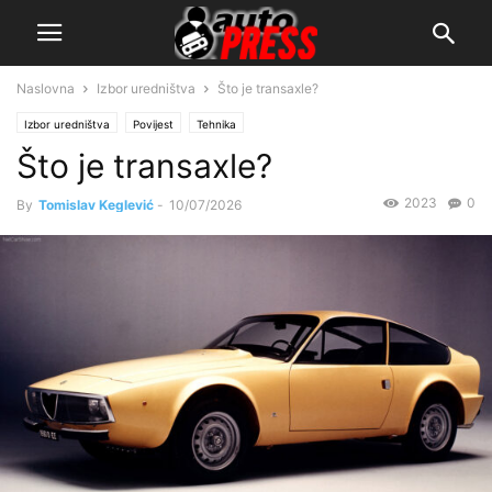
Naslovna
Izbor uredništva
Što je transaxle?
Izbor uredništva
Povijest
Tehnika
Što je transaxle?
2023
0
By
Tomislav Keglević
-
10/07/2026