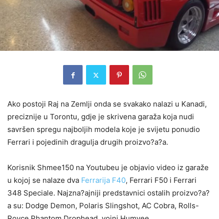
Ako postoji Raj na Zemlji onda se svakako nalazi u Kanadi,
preciznije u Torontu, gdje je skrivena garaža koja nudi
savršen spregu najboljih modela koje je svijetu ponudio
Ferrari i pojedinih dragulja drugih proizvo?a?a.
Korisnik Shmee150 na Youtubeu je objavio video iz garaže
u kojoj se nalaze dva
Ferrarija F40
, Ferrari F50 i Ferrari
348 Speciale. Najzna?ajniji predstavnici ostalih proizvo?a?
a su: Dodge Demon, Polaris Slingshot, AC Cobra, Rolls-
Royce Phantom Drophead, vojni Humvee…