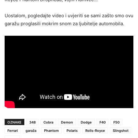
Uostalom, pogledajte video i uvjeriti se sami zašto smo ovu
garažu proglasili mokrim snom za ljubitelje automobila.
OZNAKE
348
Cobra
Demon
Dodge
F40
F50
Ferrari
garaža
Phantom
Polaris
Rolls-Royce
Slingshot