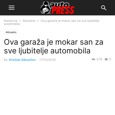
Naslovna
Aktualno
Ova garaža je mokar san za sve ljubitelje
automobila
Aktualno
Ova garaža je mokar san za
sve ljubitelje automobila
476
0
By
Kristian Sikavičev
-
17/10/2018