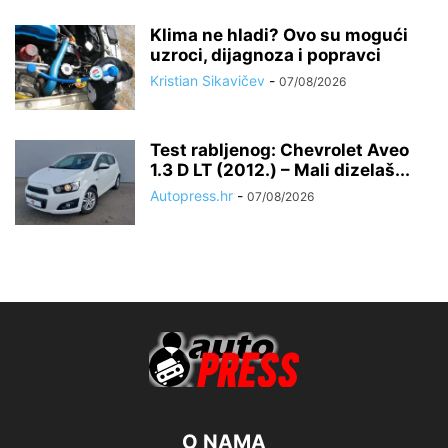
Klima ne hladi? Ovo su mogući
uzroci, dijagnoza i popravci
Kristian Sikavičev
-
07/08/2026
Test rabljenog: Chevrolet Aveo
1.3 D LT (2012.) – Mali dizelaš...
Autopress.hr
-
07/08/2026
O NAMA