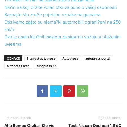
Na?in na koji držite volan otkriva puno o vašoj osobnosti
Saznajte što zna?e pojedine oznake na gumama
Otkrivamo zašto su njema?ki automobili ograni?eni na 250
km/h
Ovo je osam klju?nih savjeta za sigurnu vožnju u otežanim
uvjetima
OZNAKE
?itanost autopress
Autopress
autopress portal
autopress web
autopress.hr
Prethodni članak
Sljedeći članak
Alfa Romeo Giulia i Stelvio
Test: Nissan Qashqai 1.6 dCi