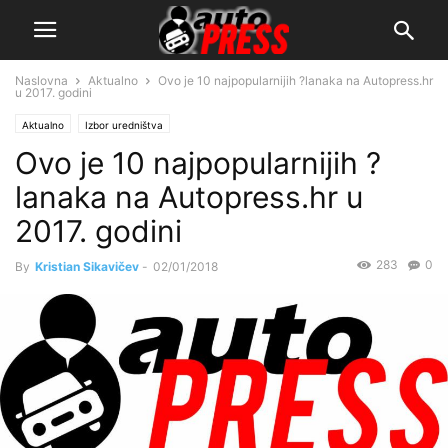
Naslovna
Aktualno
Ovo je 10 najpopularnijih ?lanaka na Autopress.hr
u 2017. godini
Aktualno
Izbor uredništva
Ovo je 10 najpopularnijih ?
lanaka na Autopress.hr u
2017. godini
283
0
By
Kristian Sikavičev
-
02/01/2018