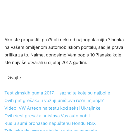
Ako ste propustili pro?itati neki od najpopularnijih ?lanaka
na Vašem omiljenom automobilskom portalu, sad je prava
prilika za to. Naime, donosimo Vam popis 10 ?lanaka koje
ste najviše otvarali u cijeloj 2017. godini.
Uživajte…
Test zimskih guma 2017. – saznajte koje su najbolje
Ovih pet grešaka u vožnji uništava ru?ni mjenja?
Video: VW Arteon na testu kod seksi Ukrajinke
Ovih šest grešaka uništava Vaš automobil
Rus u šumi pronašao napuštenu Hondu NSX
Trik kako da vam se stakla u autu ne zamagle