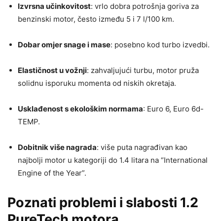
Izvrsna učinkovitost
: vrlo dobra potrošnja goriva za
benzinski motor, često između 5 i 7 l/100 km.
Dobar omjer snage i mase
: posebno kod turbo izvedbi.
Elastičnost u vožnji
: zahvaljujući turbu, motor pruža
solidnu isporuku momenta od niskih okretaja.
Usklađenost s ekološkim normama
: Euro 6, Euro 6d-
TEMP.
Dobitnik više nagrada
: više puta nagrađivan kao
najbolji motor u kategoriji do 1.4 litara na “International
Engine of the Year”.
Poznati problemi i slabosti 1.2
PureTech motora