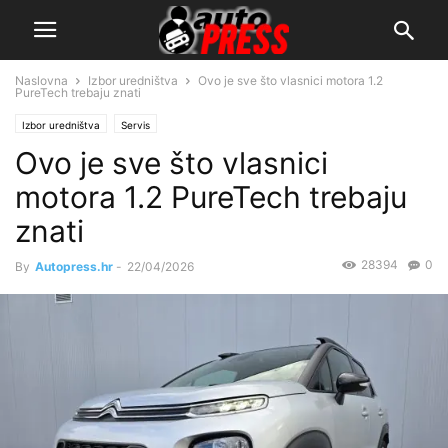
Naslovna
Izbor uredništva
Ovo je sve što vlasnici motora 1.2
PureTech trebaju znati
Izbor uredništva
Servis
Ovo je sve što vlasnici
motora 1.2 PureTech trebaju
znati
28394
0
By
Autopress.hr
-
22/04/2026