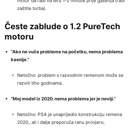
motor da radi na leru 1-2 minute prije gašenja (radi
zaštite turba).
Česte zablude o 1.2 PureTech
motoru
“Ako ne vuče probleme na početku, nema problema
kasnije.”
Netočno: problem s razvodnim remenom može se
razviti tiho godinama.
“Moj model iz 2020. nema problema jer je noviji.”
Netočno: PSA je unaprijedio konstrukciju remena
2020., ali i dalje preporuča ranu provjeru.