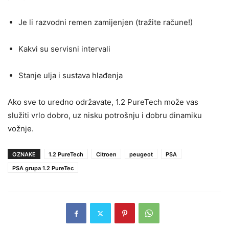
Je li razvodni remen zamijenjen (tražite račune!)
Kakvi su servisni intervali
Stanje ulja i sustava hlađenja
Ako sve to uredno održavate, 1.2 PureTech može vas
služiti vrlo dobro, uz nisku potrošnju i dobru dinamiku
vožnje.
OZNAKE
1.2 PureTech
Citroen
peugeot
PSA
PSA grupa 1.2 PureTec