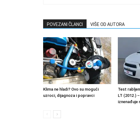
POVEZANI ČLANCI
VIŠE OD AUTORA
Klima ne hladi? Ovo su mogući
Test rablje
uzroci, dijagnoza i popravci
LT (2012.) –
iznenađuje 