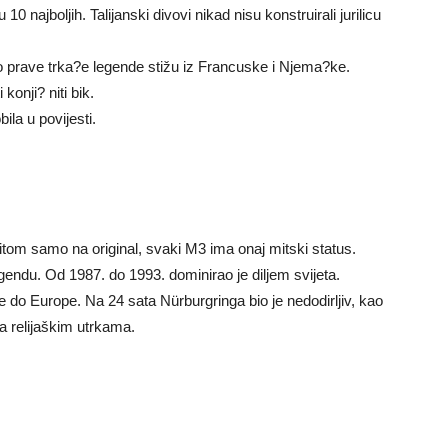
0 najboljih. Talijanski divovi nikad nisu konstruirali jurilicu
No prave trka?e legende stižu iz Francuske i Njema?ke.
 konji? niti bik.
ila u povijesti.
ritom samo na original, svaki M3 ima onaj mitski status.
egendu. Od 1987. do 1993. dominirao je diljem svijeta.
je do Europe. Na 24 sata Nürburgringa bio je nedodirljiv, kao
a relijaškim utrkama.