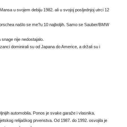
Mansa u svojem debiju 1982. ali u svojoj posljednjoj utrci 12
vet Porschea našlo se me?u 10 najboljih. Samo se Sauber/BMW
 snage nije nedostajalo.
anci dominirali su od Japana do Americe, a držali su i
eljnijih automobila. Ponos je svake garaže i vlasnika.
etskog relijaškog prvenstva. Od 1987. do 1992. osvojila je