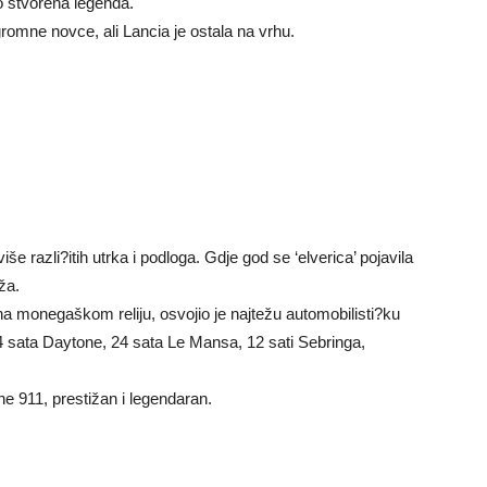
o stvorena legenda.
romne novce, ali Lancia je ostala na vrhu.
še razli?itih utrka i podloga. Gdje god se ‘elverica’ pojavila
rža.
na monegaškom reliju, osvojio je najtežu automobilisti?ku
 24 sata Daytone, 24 sata Le Mansa, 12 sati Sebringa,
e 911, prestižan i legendaran.