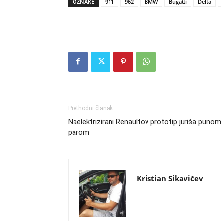
OZNAKE
911
962
BMW
Bugatti
Delta
Prethodni članak
Naelektrizirani Renaultov prototip juriša punom
parom
Kristian Sikavičev