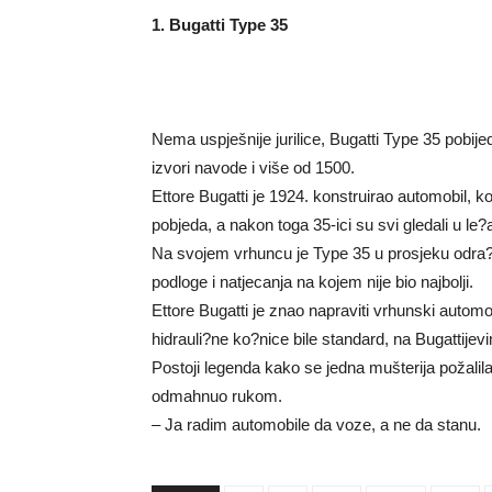
1. Bugatti Type 35
Nema uspješnije jurilice, Bugatti Type 35 pobije
izvori navode i više od 1500.
Ettore Bugatti je 1924. konstruirao automobil, ko
pobjeda, a nakon toga 35-ici su svi gledali u le
Na svojem vrhuncu je Type 35 u prosjeku odra?
podloge i natjecanja na kojem nije bio najbolji.
Ettore Bugatti je znao napraviti vrhunski automo
hidrauli?ne ko?nice bile standard, na Bugattije
Postoji legenda kako se jedna mušterija požalil
odmahnuo rukom.
– Ja radim automobile da voze, a ne da stanu.