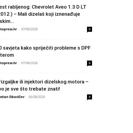
est rabljenog: Chevrolet Aveo 1.3 D LT
2012.) – Mali dizelaš koji iznenađuje
skim...
topress.hr
-
07/08/2026
0
0 savjeta kako spriječiti probleme s DPF
ilterom
topress.hr
-
07/08/2026
0
rizgaljke ili injektori dizelskog motora –
vo je sve što trebate znati!
istian Sikavičev
-
06/08/2026
0