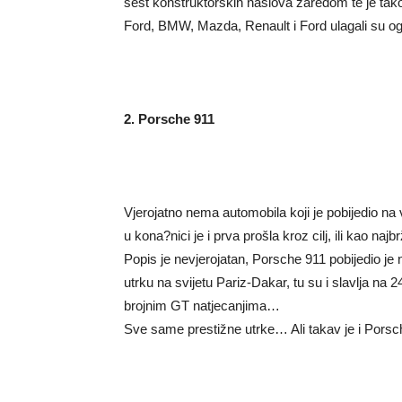
šest konstruktorskih naslova zaredom te je tak
Ford, BMW, Mazda, Renault i Ford ulagali su og
2. Porsche 911
Vjerojatno nema automobila koji je pobijedio na vi
u kona?nici je i prva prošla kroz cilj, ili kao najb
Popis je nevjerojatan, Porsche 911 pobijedio je 
utrku na svijetu Pariz-Dakar, tu su i slavlja na
brojnim GT natjecanjima…
Sve same prestižne utrke… Ali takav je i Porsch