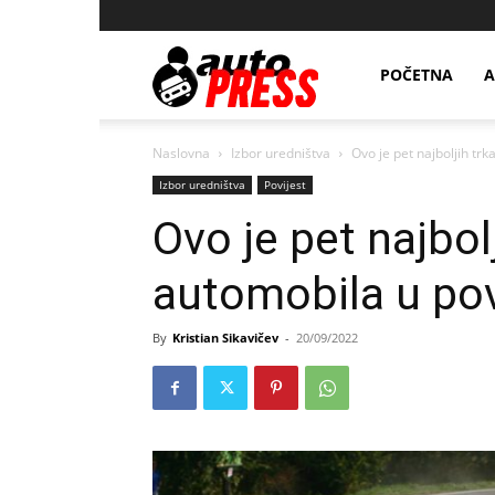
AutopressHR
POČETNA
A
Naslovna
Izbor uredništva
Ovo je pet najboljih trk
Izbor uredništva
Povijest
Ovo je pet najbol
automobila u pov
By
Kristian Sikavičev
-
20/09/2022