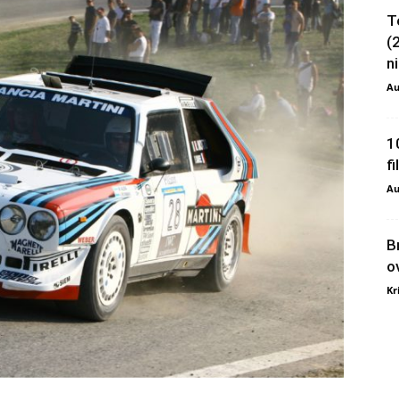
T
(
ni
Au
1
f
Au
B
o
Kr