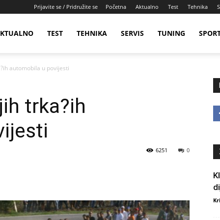
Prijavite se / Pridružite se
Početna
Aktualno
Test
Tehnika
S
KTUALNO
TEST
TEHNIKA
SERVIS
TUNING
SPOR
a?ih automobila u povijesti
jih trka?ih
ijesti
6251
0
K
d
Kr