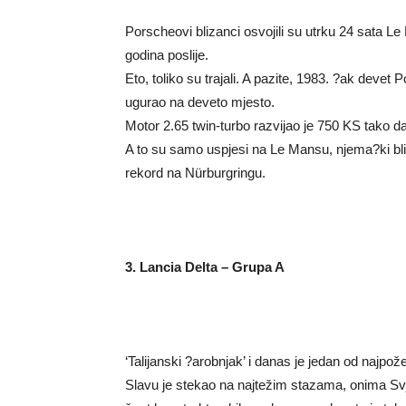
Porscheovi blizanci osvojili su utrku 24 sata Le 
godina poslije.
Eto, toliko su trajali. A pazite, 1983. ?ak de
ugurao na deveto mjesto.
Motor 2.65 twin-turbo razvijao je 750 KS tako da
A to su samo uspjesi na Le Mansu, njema?ki bliz
rekord na Nürburgringu.
3. Lancia Delta – Grupa A
‘Talijanski ?arobnjak’ i danas je jedan od najpož
Slavu je stekao na najtežim stazama, onima Svj