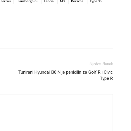
Ferrari
Lamborghini
Lancia
M3
Porsche
Type 35
Sljedeći članak
Tunirani Hyundai i30 N je penicilin za Golf R i Civic
Type R