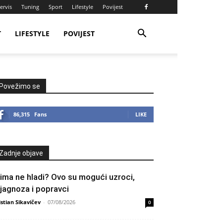
ervis
Tuning
Sport
Lifestyle
Povijest
T
LIFESTYLE
POVIJEST
Povežimo se
86,315
Fans
LIKE
Zadnje objave
lima ne hladi? Ovo su mogući uzroci,
ijagnoza i popravci
istian Sikavičev
-
07/08/2026
0