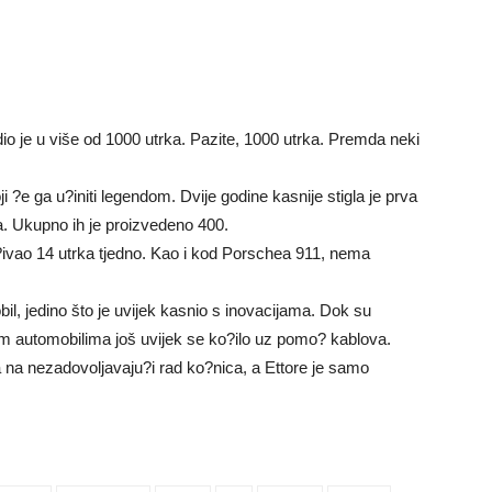
dio je u više od 1000 utrka. Pazite, 1000 utrka. Premda neki
ji ?e ga u?initi legendom. Dvije godine kasnije stigla je prva
?a. Ukupno ih je proizvedeno 400.
ivao 14 utrka tjedno. Kao i kod Porschea 911, nema
bil, jedino što je uvijek kasnio s inovacijama. Dok su
vim automobilima još uvijek se ko?ilo uz pomo? kablova.
a na nezadovoljavaju?i rad ko?nica, a Ettore je samo