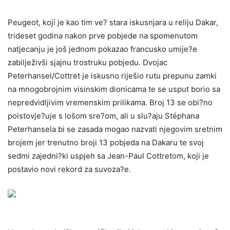
Peugeot, koji je kao tim ve? stara iskusnjara u reliju Dakar,
trideset godina nakon prve pobjede na spomenutom
natjecanju je još jednom pokazao francusko umije?e
zabilježivši sjajnu trostruku pobjedu. Dvojac
Peterhansel/Cottret je iskusno riješio rutu prepunu zamki
na mnogobrojnim visinskim dionicama te se usput borio sa
nepredvidljivim vremenskim prilikama. Broj 13 se obi?no
poistovje?uje s lošom sre?om, ali u slu?aju Stéphana
Peterhansela bi se zasada mogao nazvati njegovim sretnim
brojem jer trenutno broji 13 pobjeda na Dakaru te svoj
sedmi zajedni?ki uspjeh sa Jean-Paul Cottretom, koji je
postavio novi rekord za suvoza?e.