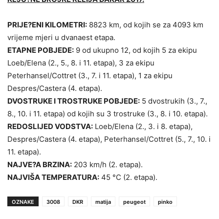
PRIJE?ENI KILOMETRI:
8823 km, od kojih se za 4093 km
vrijeme mjeri u dvanaest etapa.
ETAPNE POBJEDE:
9 od ukupno 12, od kojih 5 za ekipu
Loeb/Elena (2., 5., 8. i 11. etapa), 3 za ekipu
Peterhansel/Cottret (3., 7. i 11. etapa), 1 za ekipu
Despres/Castera (4. etapa).
DVOSTRUKE I TROSTRUKE POBJEDE:
5 dvostrukih (3., 7.,
8., 10. i 11. etapa) od kojih su 3 trostruke (3., 8. i 10. etapa).
REDOSLIJED VODSTVA:
Loeb/Elena (2., 3. i 8. etapa),
Despres/Castera (4. etapa), Peterhansel/Cottret (5., 7., 10. i
11. etapa).
NAJVE?A BRZINA:
203 km/h (2. etapa).
NAJVIŠA TEMPERATURA:
45 °C (2. etapa).
OZNAKE
3008
DKR
matija
peugeot
pinko