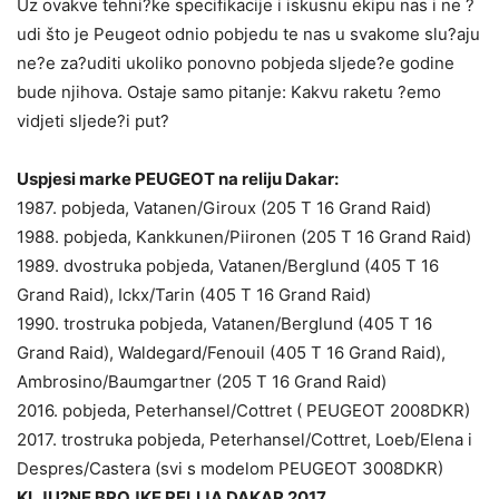
Uz ovakve tehni?ke specifikacije i iskusnu ekipu nas i ne ?
udi što je Peugeot odnio pobjedu te nas u svakome slu?aju
ne?e za?uditi ukoliko ponovno pobjeda sljede?e godine
bude njihova. Ostaje samo pitanje: Kakvu raketu ?emo
vidjeti sljede?i put?
Uspjesi marke PEUGEOT na reliju Dakar:
1987. pobjeda, Vatanen/Giroux (205 T 16 Grand Raid)
1988. pobjeda, Kankkunen/Piironen (205 T 16 Grand Raid)
1989. dvostruka pobjeda, Vatanen/Berglund (405 T 16
Grand Raid), Ickx/Tarin (405 T 16 Grand Raid)
1990. trostruka pobjeda, Vatanen/Berglund (405 T 16
Grand Raid), Waldegard/Fenouil (405 T 16 Grand Raid),
Ambrosino/Baumgartner (205 T 16 Grand Raid)
2016. pobjeda, Peterhansel/Cottret ( PEUGEOT 2008DKR)
2017. trostruka pobjeda, Peterhansel/Cottret, Loeb/Elena i
Despres/Castera (svi s modelom PEUGEOT 3008DKR)
KLJU?NE BROJKE RELIJA DAKAR 2017.