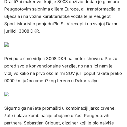
Drasti?ni makeover koji je 3008 doživio dodao je glamura
Peugeotovim salonima diljem Europe, ali transformacija je
utjecala i na vozne karakteristike vozila te je Peugeot
Sport iskoristio pobjedni?ki SUV recept i na svojoj Dakar
jurilici: 3008 DKR.
Prvi puta smo vidjeli 3008 DKR na motor showu u Parizu
pored svoje konvencionalne verzije, no na slici nam je
vidljivo kako na prvo oko mirni SUV juri poput rakete preko
9000 km južno ameri?kog terena u Dakar rallyu.
Sigurno ga ne?ete promašiti u kombinaciji jarko crvene,
žute i plave kombinacije obojane u ?ast Peugeotovih
partnera. Sebastian Criquet, dizajner koji je bio najviše