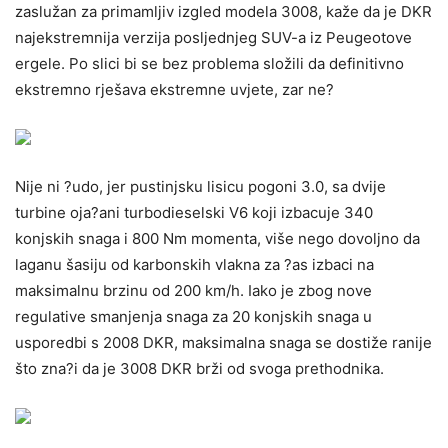
zaslužan za primamljiv izgled modela 3008, kaže da je DKR
najekstremnija verzija posljednjeg SUV-a iz Peugeotove
ergele. Po slici bi se bez problema složili da definitivno
ekstremno rješava ekstremne uvjete, zar ne?
Nije ni ?udo, jer pustinjsku lisicu pogoni 3.0, sa dvije
turbine oja?ani turbodieselski V6 koji izbacuje 340
konjskih snaga i 800 Nm momenta, više nego dovoljno da
laganu šasiju od karbonskih vlakna za ?as izbaci na
maksimalnu brzinu od 200 km/h. Iako je zbog nove
regulative smanjenja snaga za 20 konjskih snaga u
usporedbi s 2008 DKR, maksimalna snaga se dostiže ranije
što zna?i da je 3008 DKR brži od svoga prethodnika.