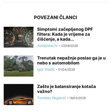
POVEZANI ČLANCI
Simptomi začepljenog DPF
filtera: Kada je vrijeme za
čišćenje, a kada...
Autopress.hr
-
02/06/2026
Trenutak nepažnje poslao ga je u
nebo s automobilom
Igor Stažić
-
01/04/2026
Zašto je balansiranje kotača
važno?
Tomislav Keglević
-
18/03/2026