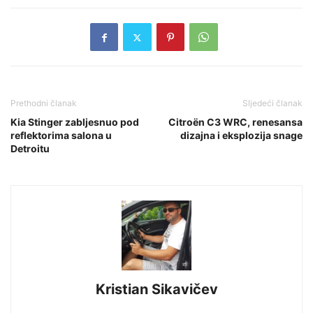
Prethodni članak
Sljedeći članak
Kia Stinger zabljesnuo pod
Citroën C3 WRC, renesansa
reflektorima salona u
dizajna i eksplozija snage
Detroitu
Kristian Sikavičev