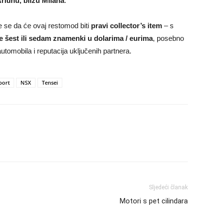
rlunu, blizu Milana
.
e se da će ovaj restomod biti
pravi collector’s item
– s
e šest ili sedam znamenki u dolarima / eurima
, posebno
utomobila i reputacija uključenih partnera.
port
NSX
Tensei
Sljedeći članak
Motori s pet cilindara