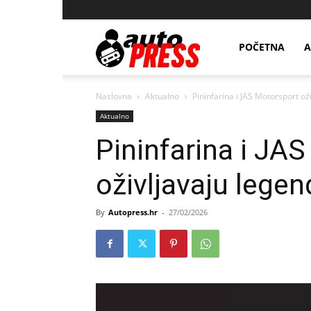
AutopressHR
POČETNA
A
Naslovna
Aktualno
Pininfarina i JAS Motorsport o
Aktualno
Pininfarina i JA
oživljavaju leg
By
Autopress.hr
-
27/02/2026