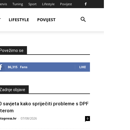
ervis
Tuning
Sport
Lifestyle
Povijest
T
LIFESTYLE
POVIJEST
Povežimo se
86,315
Fans
LIKE
Zadnje objave
0 savjeta kako spriječiti probleme s DPF
ilterom
topress.hr
-
07/08/2026
0