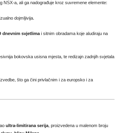
lnog NSX-a, ali ga nadograđuje kroz suvremene elemente:
zualno dojmljivija.
D dnevnim svjetlima
i sitnim obradama koje aludiraju na
resivnija bokovska usisna mjesta, te redizajn zadnjih svjetala
izvedbe, što ga čini privlačnim i za europsko i za
kao
ultra-limitirana serija
, proizvedena u malenom broju