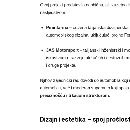
Ovaj projekt predstavlja neobičnu, ali izuzetno 
nasljedstvom:
Pininfarina
– čuvena talijanska dizajnerska r
automobilskog dizajna, uključujući brojne Fer
JAS Motorsport
– talijanski inženjerski i m
iskustvom u razvoju utrkačkih i cestovnih m
i druge projekte.
Njihov zajednički rad dovodi do automobila k
automobilu, već i moderan superauto koji spaja
preciznošću i trkaćom strukturom
.
Dizajn i estetika – spoj prošlost