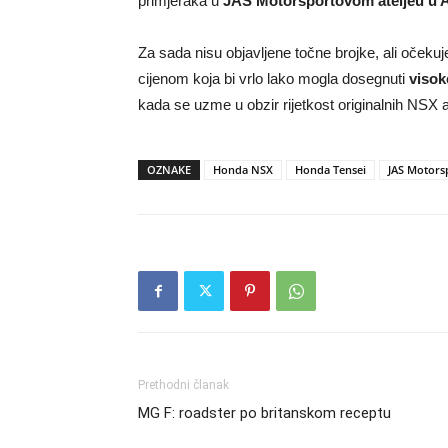
primjeraka u
JAS Motorsportovom ateljeu u A
Za sada nisu objavljene točne brojke, ali očekuj
cijenom koja bi vrlo lako mogla dosegnuti
visok
kada se uzme u obzir rijetkost originalnih NSX a
OZNAKE
Honda NSX
Honda Tensei
JAS Motors
Prethodni članak
MG F: roadster po britanskom receptu