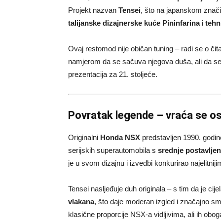
Projekt nazvan
Tensei
, što na japanskom znači “
talijanske dizajnerske kuće Pininfarina
i
tehn
Ovaj restomod nije običan tuning – radi se o č
namjerom da se sačuva njegova duša, ali da se 
prezentacija za 21. stoljeće.
Povratak legende – vraća se os
Originalni
Honda NSX
predstavljen 1990. godine 
serijskih superautomobila s
srednje postavlje
je u svom dizajnu i izvedbi konkurirao najelitni
Tensei nasljeđuje duh originala – s tim da je cije
vlakana
, što daje moderan izgled i značajno sma
klasične proporcije NSX-a vidljivima, ali ih ob