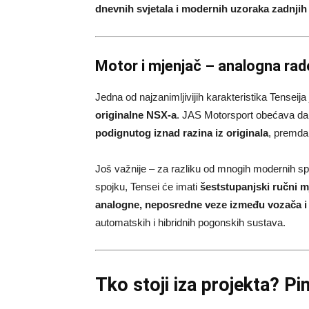
dnevnih svjetala i modernih uzoraka zadnjih 
Motor i mjenjač – analogna rad
Jedna od najzanimljivijih karakteristika Tenseija
originalne NSX-a
. JAS Motorsport obećava da 
podignutog iznad razina iz originala
, premda
Još važnije – za razliku od mnogih modernih spo
spojku, Tensei će imati
šeststupanjski ručni m
analogne, neposredne veze između vozača i
automatskih i hibridnih pogonskih sustava.
Tko stoji iza projekta? Pi