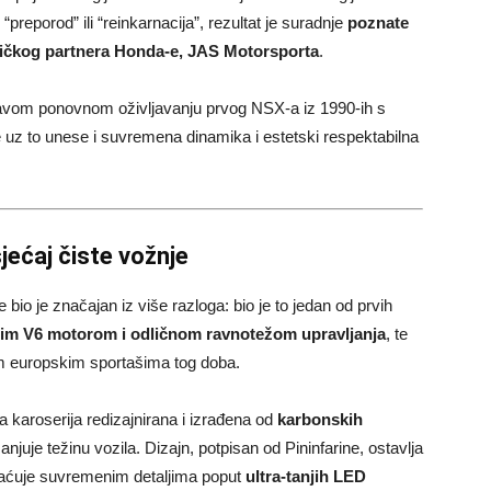
preporod” ili “reinkarnacija”, rezultat je suradnje
poznate
ičkog partnera Honda-e, JAS Motorsporta
.
itavom ponovnom oživljavanju prvog NSX-a iz 1990-ih s
uz to unese i suvremena dinamika i estetski respektabilna
jećaj čiste vožnje
bio je značajan iz više razloga: bio je to jedan od prvih
nim V6 motorom i odličnom ravnotežom upravljanja
, te
jim europskim sportašima tog doba.
la karoserija redizajnirana i izrađena od
karbonskih
njuje težinu vozila. Dizajn, potpisan od Pininfarine, ostavlja
ogaćuje suvremenim detaljima poput
ultra-tanjih LED