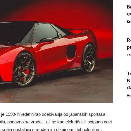
B
o
Kr
R
p
To
T
N
da
Au
i je 1990-ih redefinirao očekivanja od japanskih sportaša i
la, ponovno se vraća – ali ne kao električni ili potpuno novi
 spaja nostalgiju s modernim dizajnom i tehnologijom.