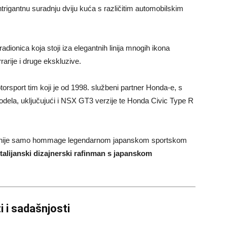
intrigantnu suradnju dviju kuća s različitim automobilskim
adionica koja stoji iza elegantnih linija mnogih ikona
rarije i druge ekskluzive.
otorsport tim koji je od 1998. službeni partner Honda-e, s
odela, uključujući i NSX GT3 verzije te Honda Civic Type R
oji nije samo hommage legendarnom japanskom sportskom
talijanski dizajnerski rafinman s japanskom
i i sadašnjosti