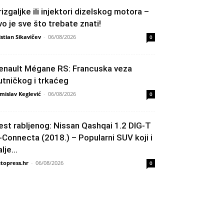
rizgaljke ili injektori dizelskog motora –
vo je sve što trebate znati!
istian Sikavičev
-
06/08/2026
0
enault Mégane RS: Francuska veza
utničkog i trkaćeg
mislav Keglević
-
06/08/2026
0
est rabljenog: Nissan Qashqai 1.2 DIG-T
-Connecta (2018.) – Popularni SUV koji i
lje...
topress.hr
-
06/08/2026
0