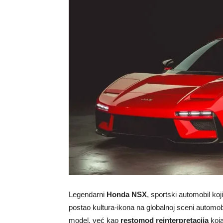
Legendarni
Honda NSX
, sportski automobil koj
postao kultura-ikona na globalnoj sceni automobi
model, već kao
restomod reinterpretacija
koja