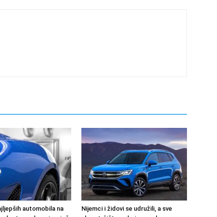
jljepših automobila na
Nijemci i židovi se udružili, a sve