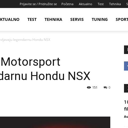
Prijavite se / Pridružite se
Početna
Aktualno
Test
Tehnika
S
KTUALNO
TEST
TEHNIKA
SERVIS
TUNING
SPOR
življavaju legendarnu Hondu NSX
S Motorsport
endarnu Hondu NSX
151
0
1
f
Au