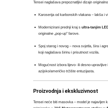
Tensei naglašava prepoznatljivi dizajn origina
Karoserija od karbonskih vlakana – lakša i vi
Modernizirani prednji kraj s
ultra-tanjim LE
originalne „pop-up” farove.
Spoj starog i novog – nova svjetla, šira i ag
koji naglašava širinu i prisutnost vozila.
Mogućnost izbora lijevo- ili desno-upravljive 
azijsko/američko tržište entuzijasta.
Proizvodnja i ekskluzivnost
Tensei neće biti masovka – model je najavljen 