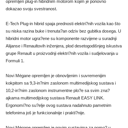
opremljen plug-in hibridnim motorom kojim je ponovno
dokazao svoju svestranost.
E-Tech Plug-in hibrid spaja prednosti elektri?nih vozila kao što
su niska razina buke i trenuta?an odziv bez gubitka dosega. U
hibridni motor ugra?ene su komponente razvijene u suradnji
Alijanse i Renaultovih inženjera, plod desetogodišnjeg iskustva
grupe Renault u proizvodnji elektri?nih vozila i sudjelovanja u
Formuli 1.
Novi Mégane opremljen je obnovljenim i suvremenijim
kokpitom sa 9,3-in?nim zaslonom multimedijskog sustava i
10,2-in?nim zaslonom instrumentne plo?e sa svim zna?
ajkama multimedijskog sustava Renault EASY LINK.
Ergonomi?no su?elje ovog sustava nadahnuto pametnim
telefonima još je funkcionalnije i prakti?nije.
Novi Mégane opremljen je novim sustavima za pomo? u