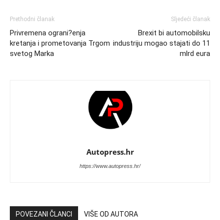
Prethodni članak
Sljedeći članak
Privremena ograni?enja
Brexit bi automobilsku
kretanja i prometovanja Trgom
industriju mogao stajati do 11
svetog Marka
mlrd eura
Autopress.hr
https://www.autopress.hr/
POVEZANI ČLANCI
VIŠE OD AUTORA