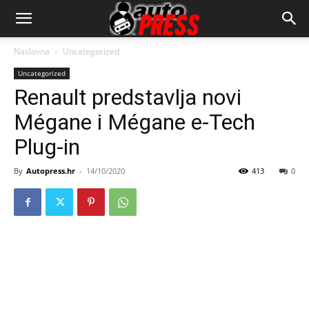
AutopressHR
Naslovna
Uncategorized
Uncategorized
Renault predstavlja novi
Mégane i Mégane e-Tech
Plug-in
By
Autopress.hr
-
14/10/2020
413
0