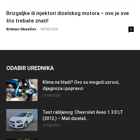
Brizgaljke ili injektori dizelskog motora – ovo je sve
što trebate znati!
Kristian Sikavičev
-
06/08/2026
0
ODABIR UREDNIKA
Klima ne hladi? Ovo su mogući uzroci,
dijagnoza i popravci
07/08/2026
Test rabljenog: Chevrolet Aveo 1.3 D LT
(2012.) – Mali dizelaš...
07/08/2026