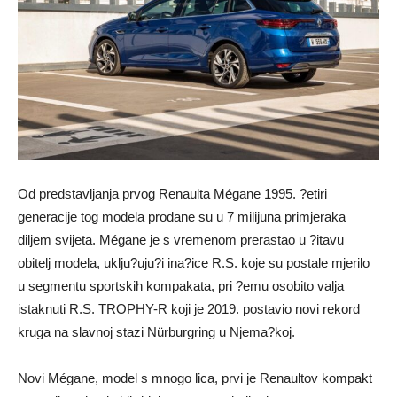
Od predstavljanja prvog Renaulta Mégane 1995. ?etiri
generacije tog modela prodane su u 7 milijuna primjeraka
diljem svijeta. Mégane je s vremenom prerastao u ?itavu
obitelj modela, uklju?uju?i ina?ice R.S. koje su postale mjerilo
u segmentu sportskih kompakata, pri ?emu osobito valja
istaknuti R.S. TROPHY-R koji je 2019. postavio novi rekord
kruga na slavnoj stazi Nürburgring u Njema?koj.
Novi Mégane, model s mnogo lica, prvi je Renaultov kompakt