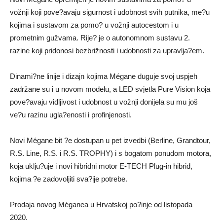
vožnji koji pove?avaju sigurnost i udobnost svih putnika, me?u
kojima i sustavom za pomo? u vožnji autocestom i u
prometnim gužvama. Rije? je o autonomnom sustavu 2.
razine koji pridonosi bezbrižnosti i udobnosti za upravlja?em.
Dinami?ne linije i dizajn kojima Mégane duguje svoj uspjeh
zadržane su i u novom modelu, a LED svjetla Pure Vision koja
pove?avaju vidljivost i udobnost u vožnji donijela su mu još
ve?u razinu ugla?enosti i profinjenosti.
Novi Mégane bit ?e dostupan u pet izvedbi (Berline, Grandtour,
R.S. Line, R.S. i R.S. TROPHY) i s bogatom ponudom motora,
koja uklju?uje i novi hibridni motor E-TECH Plug-in hibrid,
kojima ?e zadovoljiti sva?ije potrebe.
Prodaja novog Méganea u Hrvatskoj po?inje od listopada
2020.