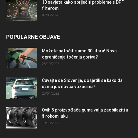
10 savjeta kako spriječiti probleme s DPF
filterom
07/08/2026
POPULARNE OBJAVE
Možete natočiti samo 30 litara! Nova
ograničenja točenja goriva?
23/10/2022
Čuvajte se Slovenije, dosjetili se kako da
uzmu još novca vozačima!
23/04/2022
Ovih 5 proizvođača guma valja zaobilaziti u
širokom luku
10/10/2025