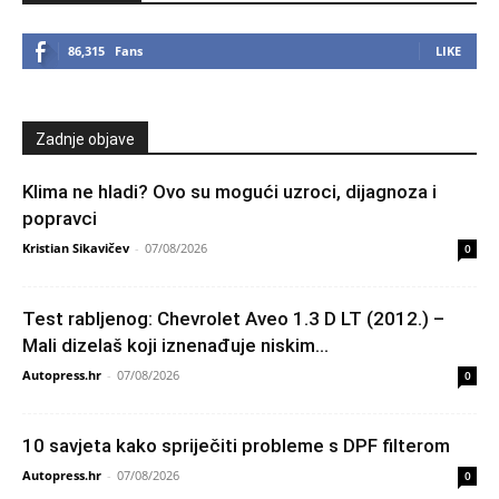
86,315
Fans
LIKE
Zadnje objave
Klima ne hladi? Ovo su mogući uzroci, dijagnoza i
popravci
Kristian Sikavičev
-
07/08/2026
0
Test rabljenog: Chevrolet Aveo 1.3 D LT (2012.) –
Mali dizelaš koji iznenađuje niskim...
Autopress.hr
-
07/08/2026
0
10 savjeta kako spriječiti probleme s DPF filterom
Autopress.hr
-
07/08/2026
0