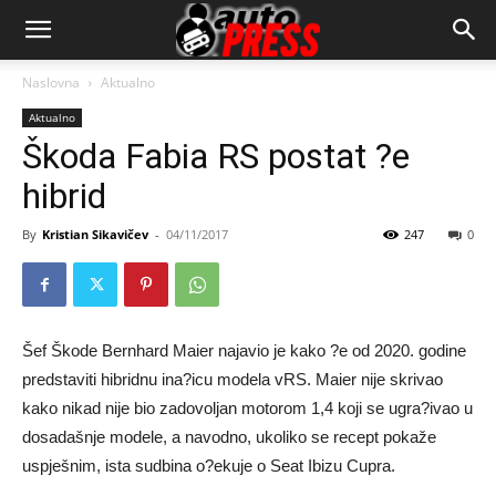
AutopressHR
Naslovna
Aktualno
Aktualno
Škoda Fabia RS postat ?e
hibrid
By
Kristian Sikavičev
-
04/11/2017
247
0
Šef Škode Bernhard Maier najavio je kako ?e od 2020. godine
predstaviti hibridnu ina?icu modela vRS. Maier nije skrivao
kako nikad nije bio zadovoljan motorom 1,4 koji se ugra?ivao u
dosadašnje modele, a navodno, ukoliko se recept pokaže
uspješnim, ista sudbina o?ekuje o Seat Ibizu Cupra.