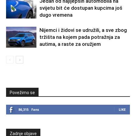
Jedan od najljepših automobila na
svijetu bit će dostupan kupcima još
dugo vremena
Nijemci i židovi se udružili, a sve zbog
tržišta na kojem pada potražnja za
autima, a raste za oružjem
Povežimo se
86,315
Fans
LIKE
Zadnje objave