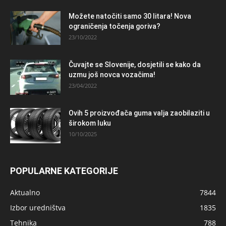
Možete natočiti samo 30 litara! Nova
ograničenja točenja goriva?
23/10/2022
Čuvajte se Slovenije, dosjetili se kako da
uzmu još novca vozačima!
23/04/2022
Ovih 5 proizvođača guma valja zaobilaziti u
širokom luku
10/10/2025
POPULARNE KATEGORIJE
Aktualno
7844
Izbor uredništva
1835
Tehnika
788