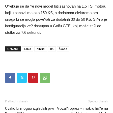
O?ekuje se da ?e novi model biti zasnovan na 1,5 TSI motoru
koji u osnovi ima oko 150 KS, a dodatnom elektromotora
snaga bi se mogla pove?ati za dodatnih 30 do 50 KS. Sli?na je
konfiguracija ve? dostupna u Golfu GTE, koji može sti?i do
stotke za 7,6 sekundi.
OZNAKE
Fabia
hibrid
RS
Škoda
Prethodni članak
Sljedeći članak
Ovako bi mogao izgledati prvi
Voza?i oprez – mokro liš?e na