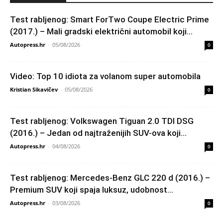
Test rabljenog: Smart ForTwo Coupe Electric Prime
(2017.) – Mali gradski električni automobil koji...
Autopress.hr
-
05/08/2026
0
Video: Top 10 idiota za volanom super automobila
Kristian Sikavičev
-
05/08/2026
0
Test rabljenog: Volkswagen Tiguan 2.0 TDI DSG
(2016.) – Jedan od najtraženijih SUV-ova koji...
Autopress.hr
-
04/08/2026
0
Test rabljenog: Mercedes-Benz GLC 220 d (2016.) –
Premium SUV koji spaja luksuz, udobnost...
Autopress.hr
-
03/08/2026
0