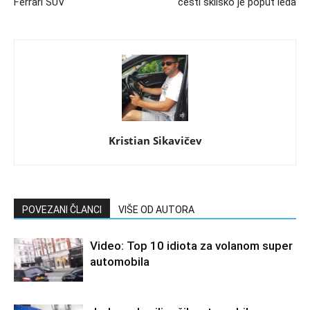
Ferrari SUV
cesti sklisko je poput leda
Kristian Sikavičev
POVEZANI ČLANCI
VIŠE OD AUTORA
Video: Top 10 idiota za volanom super
automobila