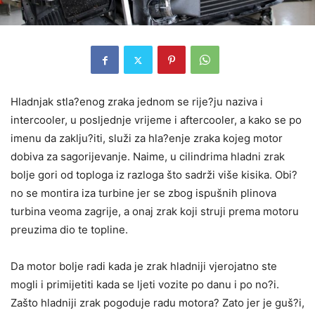
Hladnjak stla?enog zraka jednom se rije?ju naziva i
intercooler, u posljednje vrijeme i aftercooler, a kako se po
imenu da zaklju?iti, služi za hla?enje zraka kojeg motor
dobiva za sagorijevanje. Naime, u cilindrima hladni zrak
bolje gori od toploga iz razloga što sadrži više kisika. Obi?
no se montira iza turbine jer se zbog ispušnih plinova
turbina veoma zagrije, a onaj zrak koji struji prema motoru
preuzima dio te topline.
Da motor bolje radi kada je zrak hladniji vjerojatno ste
mogli i primijetiti kada se ljeti vozite po danu i po no?i.
Zašto hladniji zrak pogoduje radu motora? Zato jer je guš?i,