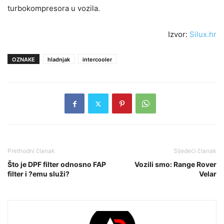
turbokompresora u vozila.
Izvor:
Silux.hr
OZNAKE
hladnjak
intercooler
Prethodni članak
Sljedeći članak
Što je DPF filter odnosno FAP
Vozili smo: Range Rover
filter i ?emu služi?
Velar