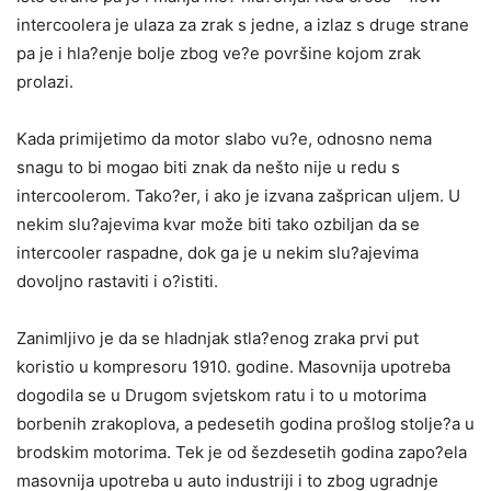
intercoolera je ulaza za zrak s jedne, a izlaz s druge strane
pa je i hla?enje bolje zbog ve?e površine kojom zrak
prolazi.
Kada primijetimo da motor slabo vu?e, odnosno nema
snagu to bi mogao biti znak da nešto nije u redu s
intercoolerom. Tako?er, i ako je izvana zašprican uljem. U
nekim slu?ajevima kvar može biti tako ozbiljan da se
intercooler raspadne, dok ga je u nekim slu?ajevima
dovoljno rastaviti i o?istiti.
Zanimljivo je da se hladnjak stla?enog zraka prvi put
koristio u kompresoru 1910. godine. Masovnija upotreba
dogodila se u Drugom svjetskom ratu i to u motorima
borbenih zrakoplova, a pedesetih godina prošlog stolje?a u
brodskim motorima. Tek je od šezdesetih godina zapo?ela
masovnija upotreba u auto industriji i to zbog ugradnje