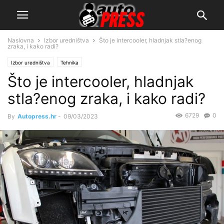
Naslovna
Izbor uredništva
Što je intercooler, hladnjak stla?enog
zraka, i kako radi?
Izbor uredništva
Tehnika
Što je intercooler, hladnjak
stla?enog zraka, i kako radi?
6729
0
By
Autopress.hr
-
09/03/2023