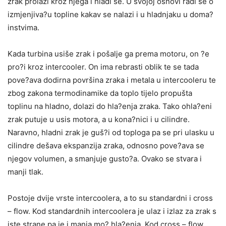
zrak prolazi kroz njega i hladi se. U svojoj osnovi radi se o
izmjenjiva?u topline kakav se nalazi i u hladnjaku u doma?
instvima.
Kada turbina usiše zrak i pošalje ga prema motoru, on ?e
pro?i kroz intercooler. On ima rebrasti oblik te se tada
pove?ava dodirna površina zraka i metala u intercooleru te
zbog zakona termodinamike da toplo tijelo propušta
toplinu na hladno, dolazi do hla?enja zraka. Tako ohla?eni
zrak putuje u usis motora, a u kona?nici i u cilindre.
Naravno, hladni zrak je guš?i od toploga pa se pri ulasku u
cilindre dešava ekspanzija zraka, odnosno pove?ava se
njegov volumen, a smanjuje gusto?a. Ovako se stvara i
manji tlak.
Postoje dvije vrste intercoolera, a to su standardni i cross
– flow. Kod standardnih intercoolera je ulaz i izlaz za zrak s
iste strane pa je i manja mo? hla?enja. Kod cross – flow