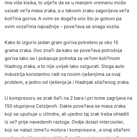
ima više kisika, to utje?e da se u manjem vremenu može
usisati ve?a masa zraka, a u takvom zraku sagorijeva ve?a
koli?ina goriva. A ovim se doga?a ono što je gotovo pa
svim voza?ima najvažnije – pove?ava se snaga vozila.
Kako bi izgorio jedan gram goriva potrebno je oko 15
grama zraka. Ovo zna?i da kako se pove?ava potrošnja
goriva tako se i pokazuje potreba za ve?om koli?inom
hladnog zraka, a to nije uvijek lako osigurati. Stoga auto
industrija konstantno radi na novim rješenjima za ovaj
problem, a jedno od rješenja je i hladnjak stla?enog zraka.
U kompresoru se zrak tla?i na 2 bara i pri tome zagrijava na
150 stupnjeva Celzijevih. Dakle pove?ava se masa zraka
koji se upuhuje u cilindre, ali ujedno taj zrak treba ohladiti
iz ve? prije navedenih razloga. Ovdje dolazi intercooler,
koji se nalazi izme?u motora i kompresora , a onaj stla?eni