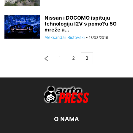
Nissan i DOCOMO ispituju
tehnologiju I2V s pomo?u 5G
mreže u...
Aleksandar Ristovski
-
18/03/2019
1
2
3
O NAMA