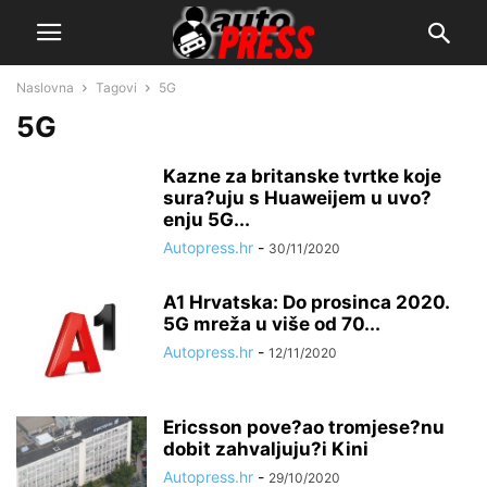
Naslovna
Tagovi
5G
5G
Kazne za britanske tvrtke koje
sura?uju s Huaweijem u uvo?
enju 5G...
Autopress.hr
-
30/11/2020
A1 Hrvatska: Do prosinca 2020.
5G mreža u više od 70...
Autopress.hr
-
12/11/2020
Ericsson pove?ao tromjese?nu
dobit zahvaljuju?i Kini
Autopress.hr
-
29/10/2020